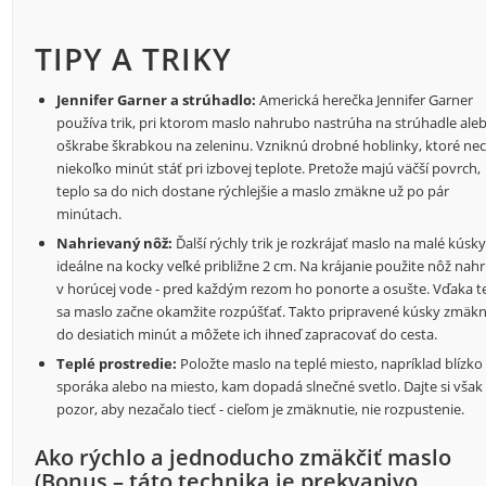
TIPY A TRIKY
Jennifer Garner a strúhadlo:
Americká herečka Jennifer Garner
používa trik, pri ktorom maslo nahrubo nastrúha na strúhadle ale
oškrabe škrabkou na zeleninu. Vzniknú drobné hoblinky, ktoré ne
niekoľko minút stáť pri izbovej teplote. Pretože majú väčší povrch,
teplo sa do nich dostane rýchlejšie a maslo zmäkne už po pár
minútach.
Nahrievaný nôž:
Ďalší rýchly trik je rozkrájať maslo na malé kúsky
ideálne na kocky veľké približne 2 cm. Na krájanie použite nôž nahr
v horúcej vode - pred každým rezom ho ponorte a osušte. Vďaka t
sa maslo začne okamžite rozpúšťať. Takto pripravené kúsky zmäk
do desiatich minút a môžete ich ihneď zapracovať do cesta.
Teplé prostredie:
Položte maslo na teplé miesto, napríklad blízko
sporáka alebo na miesto, kam dopadá slnečné svetlo. Dajte si však
pozor, aby nezačalo tiecť - cieľom je zmäknutie, nie rozpustenie.
Ako rýchlo a jednoducho zmäkčiť maslo
(Bonus – táto technika je prekvapivo