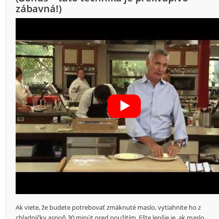
zábavná!)
Ak viete, že budete potrebovať zmäknuté maslo, vytiahnite ho z
chladničky aspoň 30 minút pred použitím. Ešte lepšie je, ak maslo