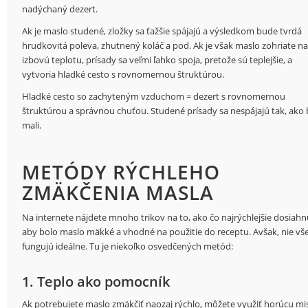
nadýchaný dezert.
Ak je maslo studené, zložky sa ťažšie spájajú a výsledkom bude tvrdá
hrudkovitá poleva, zhutnený koláč a pod. Ak je však maslo zohriate n
izbovú teplotu, prísady sa veľmi ľahko spoja, pretože sú teplejšie, a
vytvoria hladké cesto s rovnomernou štruktúrou.
Hladké cesto so zachyteným vzduchom = dezert s rovnomernou
štruktúrou a správnou chuťou. Studené prísady sa nespájajú tak, ako 
mali.
METÓDY RÝCHLEHO
ZMÄKČENIA MASLA
Na internete nájdete mnoho trikov na to, ako čo najrýchlejšie dosiahn
aby bolo maslo mäkké a vhodné na použitie do receptu. Avšak, nie vš
fungujú ideálne. Tu je niekoľko osvedčených metód:
1. Teplo ako pomocník
Ak potrebujete maslo zmäkčiť naozaj rýchlo, môžete využiť horúcu mi