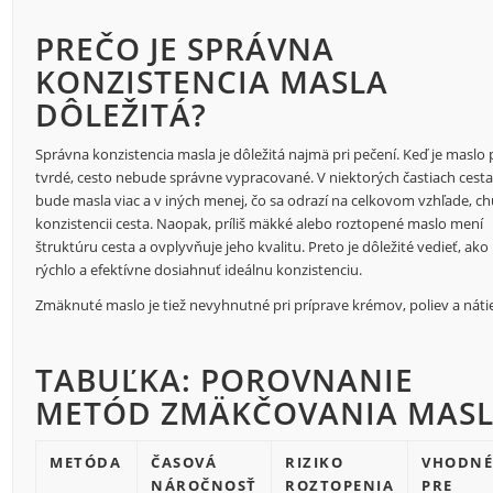
PREČO JE SPRÁVNA
KONZISTENCIA MASLA
DÔLEŽITÁ?
Správna konzistencia masla je dôležitá najmä pri pečení. Keď je maslo p
tvrdé, cesto nebude správne vypracované. V niektorých častiach cest
bude masla viac a v iných menej, čo sa odrazí na celkovom vzhľade, chu
konzistencii cesta. Naopak, príliš mäkké alebo roztopené maslo mení
štruktúru cesta a ovplyvňuje jeho kvalitu. Preto je dôležité vedieť, ako
rýchlo a efektívne dosiahnuť ideálnu konzistenciu.
Zmäknuté maslo je tiež nevyhnutné pri príprave krémov, poliev a náti
TABUĽKA: POROVNANIE
METÓD ZMÄKČOVANIA MAS
METÓDA
ČASOVÁ
RIZIKO
VHODN
NÁROČNOSŤ
ROZTOPENIA
PRE