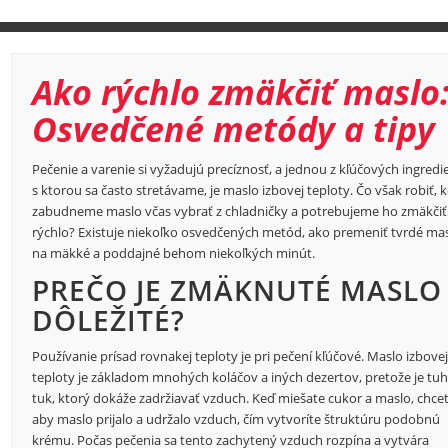
Ako rýchlo zmäkčiť maslo
Osvedčené metódy a tipy
Pečenie a varenie si vyžadujú precíznosť, a jednou z kľúčových ingredie
s ktorou sa často stretávame, je maslo izbovej teploty. Čo však robiť, 
zabudneme maslo včas vybrať z chladničky a potrebujeme ho zmäkčiť
rýchlo? Existuje niekoľko osvedčených metód, ako premeniť tvrdé ma
na mäkké a poddajné behom niekoľkých minút.
PREČO JE ZMÄKNUTÉ MASLO
DÔLEŽITÉ?
Používanie prísad rovnakej teploty je pri pečení kľúčové. Maslo izbove
teploty je základom mnohých koláčov a iných dezertov, pretože je tu
tuk, ktorý dokáže zadržiavať vzduch. Keď miešate cukor a maslo, chcet
aby maslo prijalo a udržalo vzduch, čím vytvoríte štruktúru podobnú
krému. Počas pečenia sa tento zachytený vzduch rozpína a vytvára