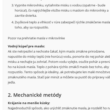
Vypnite mikrovlnku, vytiahnite misku s vodou (opatrne - bude
horúca!), čo najrýchlejšie vložte misku s maslom do mikrovlnky a
zavrite dvierka.
Zvyškové teplo a vlhkosť v rúre zabezpečí rýchle zmäkčenie masl
toho, aby sa rozpustilo.
Pozor na prehriatie masla v mikrovlnke
Vodný kúpeľ pre maslo:
Ak ste netrpezliví a nechcete čakať, kým maslo zmäkne prirodzene,
napustite do misky teplú (nie horúcu) vodu, ponorte do nej pohár ale
misku a nechajte ju zohriať. Potom vodu vylejte, osušte pohár a prevr
ho na kúsok masla. Teplo z pohára rýchlo zmäkčí maslo bez toho, aby 
rozpustilo. Tento spôsob je ideálny, ak potrebujete len malé množstv
zmäknutého masla. Stačí pár minút a môžete sa pustiť do prípravy vá
jedla.
2. Mechanické metódy
Krájanie na menšie kúsky:
Najjednoduchší spôsob, ako urýchliť zmäknutie masla, je rozdeliť ho n