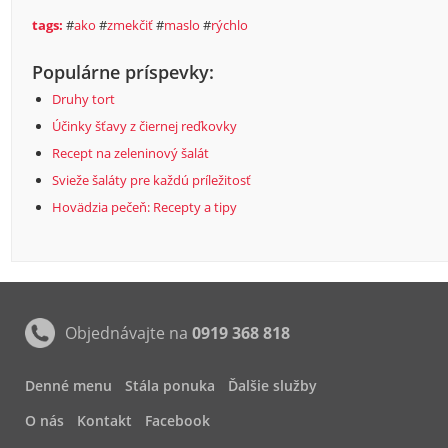
tags:
#
ako
#
zmekčiť
#
maslo
#
rýchlo
Populárne príspevky:
Druhy tort
Účinky šťavy z čiernej reďkovky
Recept na zeleninový šalát
Svieže šaláty pre každú príležitosť
Hovädzia pečeň: Recepty a tipy
Objednávajte na
0919 368 818
Denné menu
Stála ponuka
Ďalšie služby
O nás
Kontakt
Facebook