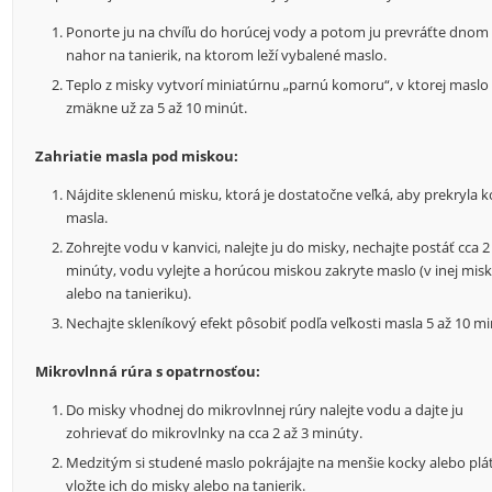
Ponorte ju na chvíľu do horúcej vody a potom ju prevráťte dnom
nahor na tanierik, na ktorom leží vybalené maslo.
Teplo z misky vytvorí miniatúrnu „parnú komoru“, v ktorej maslo
zmäkne už za 5 až 10 minút.
Zahriatie masla pod miskou:
Nájdite sklenenú misku, ktorá je dostatočne veľká, aby prekryla 
masla.
Zohrejte vodu v kanvici, nalejte ju do misky, nechajte postáť cca 2
minúty, vodu vylejte a horúcou miskou zakryte maslo (v inej mis
alebo na tanieriku).
Nechajte skleníkový efekt pôsobiť podľa veľkosti masla 5 až 10 mi
Mikrovlnná rúra s opatrnosťou:
Do misky vhodnej do mikrovlnnej rúry nalejte vodu a dajte ju
zohrievať do mikrovlnky na cca 2 až 3 minúty.
Medzitým si studené maslo pokrájajte na menšie kocky alebo plá
vložte ich do misky alebo na tanierik.