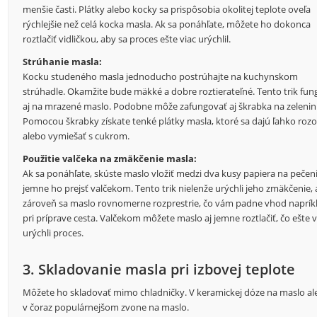
menšie časti. Plátky alebo kocky sa prispôsobia okolitej teplote oveľa
rýchlejšie než celá kocka masla. Ak sa ponáhľate, môžete ho dokonca
roztlačiť vidličkou, aby sa proces ešte viac urýchlil.
Strúhanie masla:
Kocku studeného masla jednoducho postrúhajte na kuchynskom
strúhadle. Okamžite bude mäkké a dobre roztierateľné. Tento trik fun
aj na mrazené maslo. Podobne môže zafungovať aj škrabka na zelenin
Pomocou škrabky získate tenké plátky masla, ktoré sa dajú ľahko rozo
alebo vymiešať s cukrom.
Použitie valčeka na zmäkčenie masla:
Ak sa ponáhľate, skúste maslo vložiť medzi dva kusy papiera na pečen
jemne ho prejsť valčekom. Tento trik nielenže urýchli jeho zmäkčenie, 
zároveň sa maslo rovnomerne rozprestrie, čo vám padne vhod naprík
pri príprave cesta. Valčekom môžete maslo aj jemne roztlačiť, čo ešte v
urýchli proces.
3. Skladovanie masla pri izbovej teplote
Môžete ho skladovať mimo chladničky. V keramickej dóze na maslo a
v čoraz populárnejšom zvone na maslo.