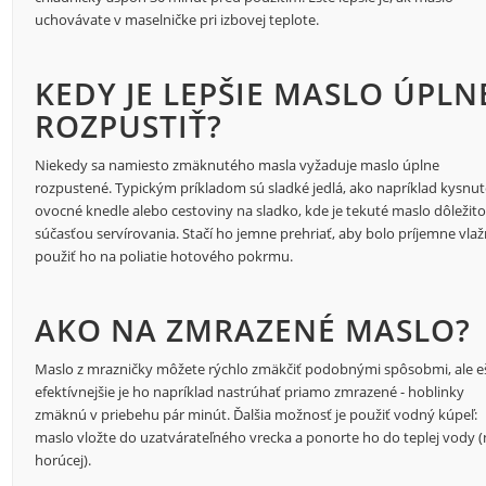
uchovávate v maselničke pri izbovej teplote.
KEDY JE LEPŠIE MASLO ÚPLN
ROZPUSTIŤ?
Niekedy sa namiesto zmäknutého masla vyžaduje maslo úplne
rozpustené. Typickým príkladom sú sladké jedlá, ako napríklad kysnu
ovocné knedle alebo cestoviny na sladko, kde je tekuté maslo dôležit
súčasťou servírovania. Stačí ho jemne prehriať, aby bolo príjemne vlaž
použiť ho na poliatie hotového pokrmu.
AKO NA ZMRAZENÉ MASLO?
Maslo z mrazničky môžete rýchlo zmäkčiť podobnými spôsobmi, ale e
efektívnejšie je ho napríklad nastrúhať priamo zmrazené - hoblinky
zmäknú v priebehu pár minút. Ďalšia možnosť je použiť vodný kúpeľ:
maslo vložte do uzatvárateľného vrecka a ponorte ho do teplej vody (
horúcej).