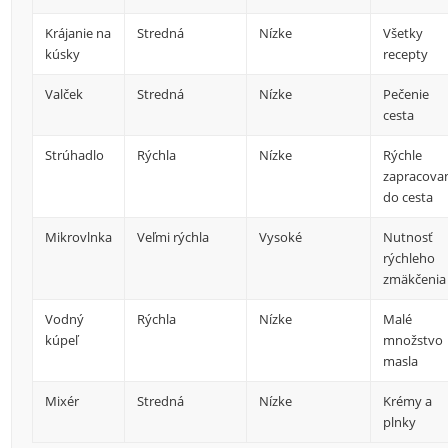
Krájanie na
Stredná
Nízke
Všetky
kúsky
recepty
Valček
Stredná
Nízke
Pečenie
cesta
Strúhadlo
Rýchla
Nízke
Rýchle
zapracova
do cesta
Mikrovlnka
Veľmi rýchla
Vysoké
Nutnosť
rýchleho
zmäkčenia
Vodný
Rýchla
Nízke
Malé
kúpeľ
množstvo
masla
Mixér
Stredná
Nízke
Krémy a
plnky