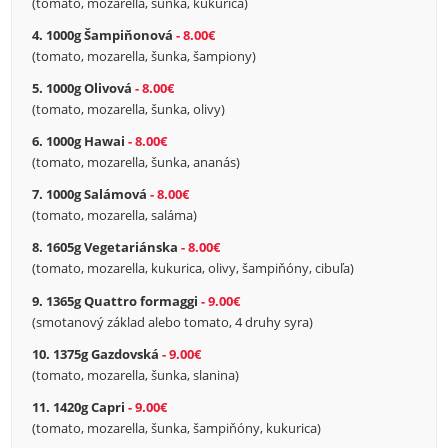
(tomato, mozarella, šunka, kukurica)
4. 1000g Šampiňonová
8.00€
(tomato, mozarella, šunka, šampiony)
5. 1000g Olivová
8.00€
(tomato, mozarella, šunka, olivy)
6. 1000g Hawai
8.00€
(tomato, mozarella, šunka, ananás)
7. 1000g Salámová
8.00€
(tomato, mozarella, saláma)
8. 1605g Vegetariánska
8.00€
(tomato, mozarella, kukurica, olivy, šampiňóny, cibuľa)
9. 1365g Quattro formaggi
9.00€
(smotanový základ alebo tomato, 4 druhy syra)
10. 1375g Gazdovská
9.00€
(tomato, mozarella, šunka, slanina)
11. 1420g Capri
9.00€
(tomato, mozarella, šunka, šampiňóny, kukurica)