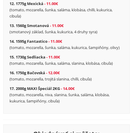
12. 1775g Mexická
11.00€
(tomato, mozarella, šunka, saláma, klobása, chilli, kukurica,
cibuľa)
13. 1560g Smotanová
11.00€
(smotanový základ, šunka, kukurica, 4 druhy syra)
14. 1595g Fantastico
11.00€
(tomato, mozarella, šunka, saláma, kukurica, šampiňóny, olivy)
15. 1730g Sedliacka
11.00€
(tomato, mozarella, šunka, saláma, slanina, klobása, cibuľa)
16. 1750g Bačovská
12.00€
(tomato, mozarella, trojitá slanina, chilli, cibuľa)
17. 2000g MAXI Špeciál 2KG
14.00€
(tomato, mozarella, niva, slanina, šunka, saláma, klobása,
kukurica, šampiňóny, cibuľa)