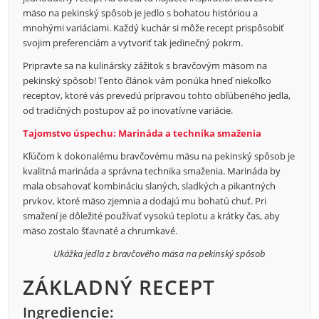
mäso na pekinský spôsob je jedlo s bohatou históriou a
mnohými variáciami. Každý kuchár si môže recept prispôsobiť
svojim preferenciám a vytvoriť tak jedinečný pokrm.
Pripravte sa na kulinársky zážitok s bravčovým mäsom na
pekinský spôsob! Tento článok vám ponúka hneď niekoľko
receptov, ktoré vás prevedú prípravou tohto obľúbeného jedla,
od tradičných postupov až po inovatívne variácie.
Tajomstvo úspechu: Marináda a technika smaženia
Kľúčom k dokonalému bravčovému mäsu na pekinský spôsob je
kvalitná marináda a správna technika smaženia. Marináda by
mala obsahovať kombináciu slaných, sladkých a pikantných
prvkov, ktoré mäso zjemnia a dodajú mu bohatú chuť. Pri
smažení je dôležité používať vysokú teplotu a krátky čas, aby
mäso zostalo šťavnaté a chrumkavé.
Ukážka jedla z bravčového mäsa na pekinský spôsob
ZÁKLADNÝ RECEPT
Ingrediencie: