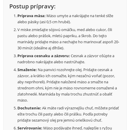
Postup prípravy:
Príprava mäsa:
Mäso umyte a nakrájajte na tenké slíže
alebo pásiky (asi 0,5 cm hrubé).
V miske zmiešajte sójovú omáčku, med alebo cukor, čili
pastu alebo prášok, mletú papriku, a škrob. Do tejto
marinády pridajte mäso a nechajte ho marinovať aspoň 20-
30 minút (ideálne aj dlhšie).
Príprava cesnaku a zázvoru:
Cesnak a zázvor ošúpte a
nadrobno nakrájajte alebo nastrúhajte.
Smaženie:
Na panvici rozohrejte olej. Pridajte cesnak a
zázvor, a krátko ich osmažte, kým nezačnú voňať (pozor,
aby neprihoreli). Pridajte naložené mäso a smažte na
strednom ohni, kým nie je mäso rovnomerne osmažené a
zlatohnedé. Marináda by mala trochu zhustnúť a obaliť
mäso.
Dochutenie:
Ak máte radi výraznejšiu chuť, môžete pridať
ešte trochu čili pasty alebo čili prášku. Podľa potreby
pridajte sezamový olej pre jemnú orieškovú chuť.
Servírovanie:
Mäso podávajte ihneď, najlepšie s ryžou