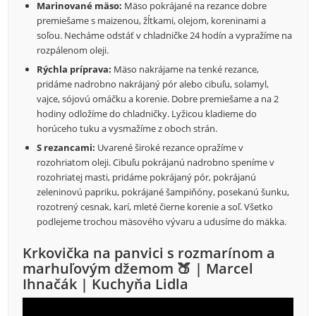
Marinované mäso:
Mäso pokrájané na rezance dobre
premiešame s maizenou, žĺtkami, olejom, koreninami a
soľou. Necháme odstáť v chladničke 24 hodín a vypražíme na
rozpálenom oleji.
Rýchla príprava:
Mäso nakrájame na tenké rezance,
pridáme nadrobno nakrájaný pór alebo cibuľu, solamyl,
vajce, sójovú omáčku a korenie. Dobre premiešame a na 2
hodiny odložíme do chladničky. Lyžicou kladieme do
horúceho tuku a vysmažíme z oboch strán.
S rezancami:
Uvarené široké rezance opražíme v
rozohriatom oleji. Cibuľu pokrájanú nadrobno speníme v
rozohriatej masti, pridáme pokrájaný pór, pokrájanú
zeleninovú papriku, pokrájané šampiňóny, posekanú šunku,
rozotrený cesnak, karí, mleté čierne korenie a soľ. Všetko
podlejeme trochou mäsového vývaru a udusíme do mäkka.
Krkovička na panvici s rozmarínom a
marhuľovým džemom 🍑 | Marcel
Ihnačák | Kuchyňa Lidla