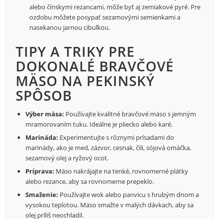
alebo čínskymi rezancami, môže byť aj zemiakové pyré. Pre
ozdobu môžete posypať sezamovými semienkami a
nasekanou jarnou cibuľkou.
TIPY A TRIKY PRE
DOKONALÉ BRAVČOVÉ
MÄSO NA PEKINSKÝ
SPÔSOB
Výber mäsa:
Používajte kvalitné bravčové mäso s jemným
mramorovaním tuku. Ideálne je pliecko alebo karé.
Marináda:
Experimentujte s rôznymi prísadami do
marinády, ako je med, zázvor, cesnak, čili, sójová omáčka,
sezamový olej a ryžový ocot.
Príprava:
Mäso nakrájajte na tenké, rovnomerné plátky
alebo rezance, aby sa rovnomerne prepeklo.
Smaženie:
Používajte wok alebo panvicu s hrubým dnom a
vysokou teplotou. Mäso smažte v malých dávkach, aby sa
olej príliš neochladil.