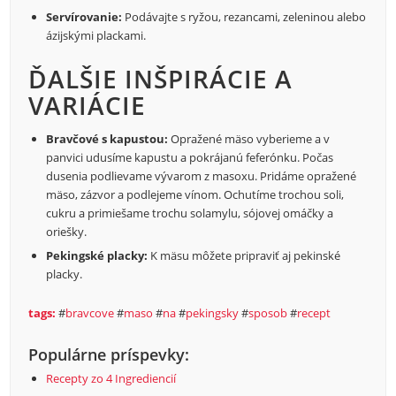
Servírovanie:
Podávajte s ryžou, rezancami, zeleninou alebo
ázijskými plackami.
ĎALŠIE INŠPIRÁCIE A
VARIÁCIE
Bravčové s kapustou:
Opražené mäso vyberieme a v
panvici udusíme kapustu a pokrájanú feferónku. Počas
dusenia podlievame vývarom z masoxu. Pridáme opražené
mäso, zázvor a podlejeme vínom. Ochutíme trochou soli,
cukru a primiešame trochu solamylu, sójovej omáčky a
oriešky.
Pekingské placky:
K mäsu môžete pripraviť aj pekinské
placky.
tags:
#
bravcove
#
maso
#
na
#
pekingsky
#
sposob
#
recept
Populárne príspevky:
Recepty zo 4 Ingrediencií