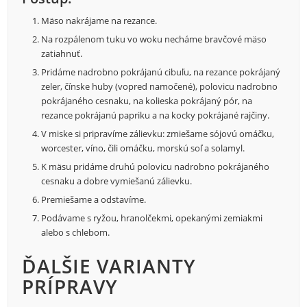
Mäso nakrájame na rezance.
Na rozpálenom tuku vo woku necháme bravčové mäso
zatiahnuť.
Pridáme nadrobno pokrájanú cibuľu, na rezance pokrájaný
zeler, čínske huby (vopred namočené), polovicu nadrobno
pokrájaného cesnaku, na kolieska pokrájaný pór, na
rezance pokrájanú papriku a na kocky pokrájané rajčiny.
V miske si pripravíme zálievku: zmiešame sójovú omáčku,
worcester, víno, čili omáčku, morskú soľ a solamyl.
K mäsu pridáme druhú polovicu nadrobno pokrájaného
cesnaku a dobre vymiešanú zálievku.
Premiešame a odstavíme.
Podávame s ryžou, hranolčekmi, opekanými zemiakmi
alebo s chlebom.
ĎALŠIE VARIANTY
PRÍPRAVY