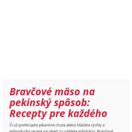
Bravčové mäso na
pekinský spôsob:
Recepty pre každého
Či už preferujete pikantné chute alebo hľadáte rýchly a
jednoduchý recept na obed, tu nájdete inšpiráciu. Bravčové