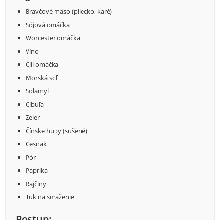
Bravčové mäso (pliecko, karé)
Sójová omáčka
Worcester omáčka
Víno
Čili omáčka
Morská soľ
Solamyl
Cibuľa
Zeler
Čínske huby (sušené)
Cesnak
Pór
Paprika
Rajčiny
Tuk na smaženie
Postup: