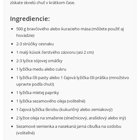
získate skvelú chuť v krátkom čase.
Ingrediencie:
500 g bravčového alebo kuracieho mäsa (môžete použiť aj
hovädzie)
2-3 strúčiky cesnaku
1 malý kúsok čerstvého zázvoru (asi 2 cm)
2-3 lyžice sójovej omáčky
1 lyžička medu alebo cukru
1 lyžička čili pasty alebo 1 čajová lyžička čili prášku (množstvo
upravte podľa chuti)
1 lyžička mletej papriky
1 lyžička sezamového oleja (voliteľné)
1 čajová lyžička škrobu (kukuričný alebo zemiakový)
2 lyžice oleja na smaženie (slnečnicový, arašidový alebo iný)
Sezamové semienka a nasekaná jarná cibuľka na ozdobu
(voliteľné)