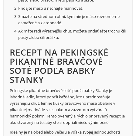
pastu alebo prášok, mletú papriku a škrob.
Pridajte mäso a nechajte marinovať.
Smažte na strednom ohni, kým nie je mäso rovnomerne
osmažené a zlatohnedé.
Ak máte radi výraznejšiu chuť, môžete pridať ešte trochu čili
pasty alebo čili prášku.
RECEPT NA PEKINGSKÉ
PIKANTNÉ BRAVČOVÉ
SOTÉ PODĽA BABKY
STANKY
Pekingské pikantné bravčové soté podľa babky Stanky je
lahodné jedlo, ktoré poteší každého, kto uprednostňuje
výraznejšiu chuť. Jemné kúsky bravčového mäsa obalené v
pikantnej marináde s cesnakom a zázvorom vytvárajú
harmonický pokrm. Tento overený a rýchlo pripravený recept je
ako stvorený na to, aby ste si dopriali niečo výnimočné.
Ideálny je na obed alebo večeru a vďaka svojej jednoduchosti