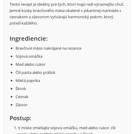
Tento recept je ideálny pre tých, ktorí majú radi výraznejšiu chuť.
Jemné kúsky bravčového mäsa obalené v pikantnej marináde s
cesnakom a zázvorom vytvárajú harmonický pokrm, ktorý
poteší každého.
Ingrediencie:
Bravčové mäso nakrájané na rezance
Sójová omáčka
Med alebo cukor
Čili pasta alebo prášok
Mletá paprika
Škrob
Cesnak
Zázvor
Postup:
V miske zmiešajte sójovú omáčku, med alebo cukor, čili