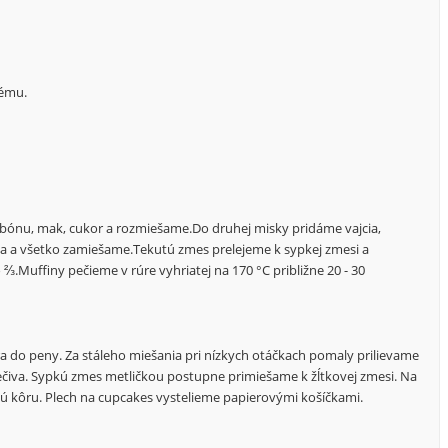
rému.
bónu, mak, cukor a rozmiešame.Do druhej misky pridáme vajcia,
óna a všetko zamiešame.Tekutú zmes prelejeme k sypkej zmesi a
.Muffiny pečieme v rúre vyhriatej na 170 °C približne 20 - 30
do peny. Za stáleho miešania pri nízkych otáčkach pomaly prilievame
čiva. Sypkú zmes metličkou postupne primiešame k žĺtkovej zmesi. Na
vú kôru. Plech na cupcakes vystelieme papierovými košíčkami.