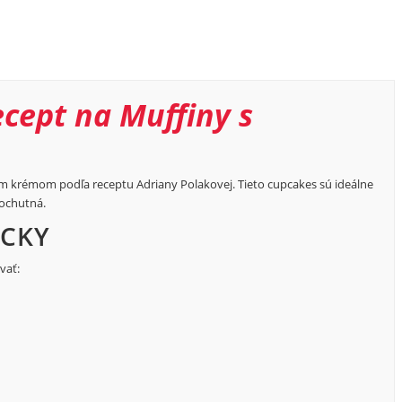
cept na Muffiny s
vým krémom podľa receptu Adriany Polakovej. Tieto cupcakes sú ideálne
 ochutná.
ÔCKY
vať: