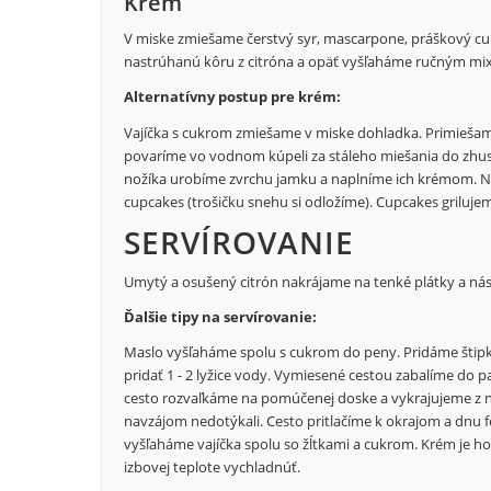
Krém
V miske zmiešame čerstvý syr, mascarpone, práškový c
nastrúhanú kôru z citróna a opäť vyšľaháme ručným m
Alternatívny postup pre krém:
Vajíčka s cukrom zmiešame v miske dohladka. Primiešam
povaríme vo vodnom kúpeli za stáleho miešania do zh
nožíka urobíme zvrchu jamku a naplníme ich krémom. 
cupcakes (trošičku snehu si odložíme). Cupcakes grilujeme
SERVÍROVANIE
Umytý a osušený citrón nakrájame na tenké plátky a nás
Ďalšie tipy na servírovanie:
Maslo vyšľaháme spolu s cukrom do peny. Pridáme štip
pridať 1 - 2 lyžice vody. Vymiesené cestou zabalíme do 
cesto rozvaľkáme na pomúčenej doske a vykrajujeme z n
navzájom nedotýkali. Cesto pritlačíme k okrajom a dnu
vyšľaháme vajíčka spolu so žĺtkami a cukrom. Krém je h
izbovej teplote vychladnúť.