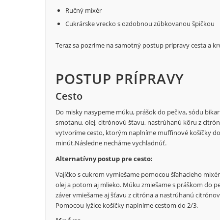
Ručný mixér
Cukrárske vrecko s ozdobnou zúbkovanou špičkou
Teraz sa pozrime na samotný postup prípravy cesta a k
POSTUP PRÍPRAVY
Cesto
Do misky nasypeme múku, prášok do pečiva, sódu bikar
smotanu, olej, citrónovú šťavu, nastrúhanú kôru z citr
vytvoríme cesto, ktorým naplníme muffinové košíčky do ⅔
minút.Následne necháme vychladnúť.
Alternatívny postup pre cesto:
Vajíčko s cukrom vymiešame pomocou šľahacieho mixéra 
olej a potom aj mlieko. Múku zmiešame s práškom do pe
záver vmiešame aj šťavu z citróna a nastrúhanú citróno
Pomocou lyžice košíčky naplníme cestom do 2/3.