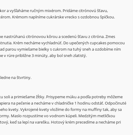
ukor a vyšľaháme ručným mixérom. Pridáme citrónovú šťavu,
ixérom. Krémom naplníme cukrárske vrecko s ozdobnou špičkou.
e nastrúhanú citrónovou kôrou a scedenú šťavu z citróna. Zmes
ustnutia. Krém necháme vychladnúť. Do upečených cupcakes pomocou
Nad parou vymiešame bielky s cukrom na tuhý sneh a ozdobíme ním
 v rúre približne 3 minúty, aby bol sneh zlatistý.
ledne na štvrtiny.
ku soli a primiešame žĺtky. Prisypeme múku a podľa potreby môžeme
papiera na pečenie a necháme v chladničke 1 hodinu odstáť. Odpočinuté
eho kvety. Vykrojené kvety vložíme do formy na muffiny tak, aby sa
 formy. Maslo rozpustíme vo vodnom kúpeli. Medzitým metličkou
otový, keď sa lepí na varešku. Hotový krém precedíme a necháme pri