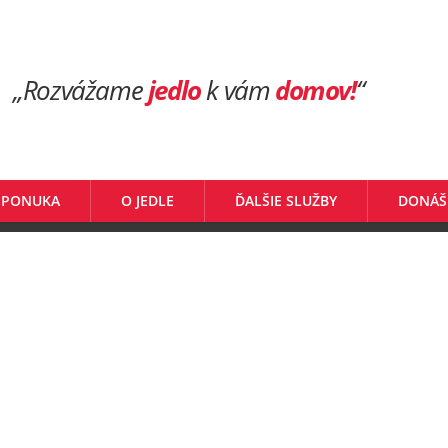
„Rozvážame
jedlo
k vám
domov!
“
 PONUKA
O JEDLE
ĎALŠIE SLUŽBY
DONÁŠ