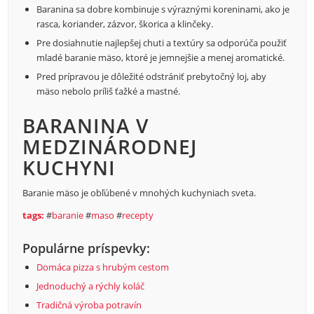
Baranina sa dobre kombinuje s výraznými koreninami, ako je
rasca, koriander, zázvor, škorica a klinčeky.
Pre dosiahnutie najlepšej chuti a textúry sa odporúča použiť
mladé baranie mäso, ktoré je jemnejšie a menej aromatické.
Pred prípravou je dôležité odstrániť prebytočný loj, aby
mäso nebolo príliš ťažké a mastné.
BARANINA V
MEDZINÁRODNEJ
KUCHYNI
Baranie mäso je obľúbené v mnohých kuchyniach sveta.
tags:
#
baranie
#
maso
#
recepty
Populárne príspevky:
Domáca pizza s hrubým cestom
Jednoduchý a rýchly koláč
Tradičná výroba potravín