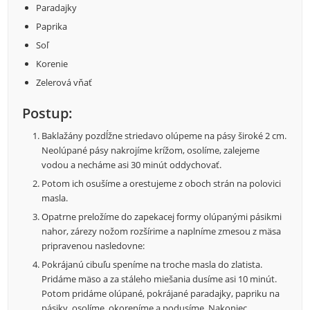
Paradajky
Paprika
Soľ
Korenie
Zelerová vňať
Postup:
Baklažány pozdĺžne striedavo olúpeme na pásy široké 2 cm.
Neolúpané pásy nakrojíme krížom, osolíme, zalejeme
vodou a necháme asi 30 minút oddychovať.
Potom ich osušíme a orestujeme z oboch strán na polovici
masla.
Opatrne preložíme do zapekacej formy olúpanými pásikmi
nahor, zárezy nožom rozšírime a naplníme zmesou z mäsa
pripravenou nasledovne:
Pokrájanú cibuľu speníme na troche masla do zlatista.
Pridáme mäso a za stáleho miešania dusíme asi 10 minút.
Potom pridáme olúpané, pokrájané paradajky, papriku na
pásiky, osolíme, okoreníme a podusíme. Nakoniec