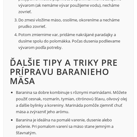
vývarom (ak nemáme vývar použijeme vodu), necháme
zovrieť.
Do zmesi vložíme mäso, osolíme, okoreníme a necháme
prudko zovrieť.
Potom zmiernime var, pridáme nakrájané paradajky a
dusíme spolu do polomäkka. Počas dusenia podlievame
vývarom podľa potreby.
ĎALŠIE TIPY A TRIKY PRE
PRÍPRAVU BARANIEHO
MÄSA
Baranina sa dobre kombinuje s rôznymi marinádami. Môžete
použiť cesnak, rozmarín, tymian, citrónovú šťavu, olivový olej
a ďalšie bylinky a koreniny. Marináda pomôže zjemniť chuť
mäsa a zvýrazniť jeho arómu.
Baranina je ideálna na pomalé varenie, dusenie alebo
pečenie. Pri pomalom varení sa mäso stane jemným a
šťavnatým.