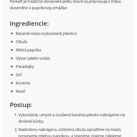
Perkelt je tradičné slovenské jedlo, ktoré sa pripravuje z mäsa
duseného v paprikovej omáčke.
Ingrediencie:
Baranie mäso (vykostené pliecko)
Cibuľa
Mletá paprika
Vývar (alebo voda)
Paradajky
Soľ
Korenie
Masť
Postup:
Vykostené, umyté a osušené baranie pliecko nakrájame na
drobné kúsky.
Nadrobno nakrájanú, očistenú cibuľu opražíme na masti,
posypeme mletou paprikou, a speníme, mierne zalejeme