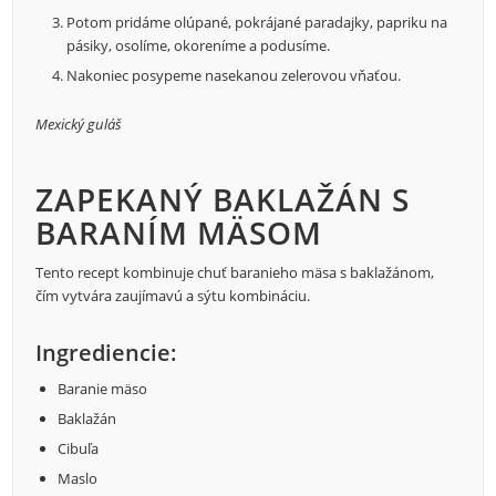
Potom pridáme olúpané, pokrájané paradajky, papriku na
pásiky, osolíme, okoreníme a podusíme.
Nakoniec posypeme nasekanou zelerovou vňaťou.
Mexický guláš
ZAPEKANÝ BAKLAŽÁN S
BARANÍM MÄSOM
Tento recept kombinuje chuť baranieho mäsa s baklažánom,
čím vytvára zaujímavú a sýtu kombináciu.
Ingrediencie:
Baranie mäso
Baklažán
Cibuľa
Maslo