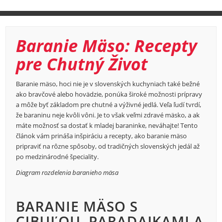
Baranie Mäso: Recepty
pre Chutný Život
Baranie mäso, hoci nie je v slovenských kuchyniach také bežné
ako bravčové alebo hovädzie, ponúka široké možnosti prípravy
a môže byť základom pre chutné a výživné jedlá. Veľa ľudí tvrdí,
že baraninu neje kvôli vôni. Je to však veľmi zdravé mäsko, a ak
máte možnosť sa dostať k mladej baraninke, neváhajte! Tento
článok vám prináša inšpiráciu a recepty, ako baranie mäso
pripraviť na rôzne spôsoby, od tradičných slovenských jedál až
po medzinárodné špeciality.
Diagram rozdelenia baranieho mäsa
BARANIE MÄSO S
CIBUĽOU, PARADAJKAMI A