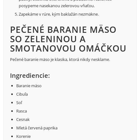
posypeme nasekanou zelerovou vňaťou.
Zapekáme v rúre, kým baklažán nezmäkne.
PEČENÉ BARANIE MÄSO
SO ZELENINOU A
SMOTANOVOU OMÁČKOU
Pečené baranie mäso je klasika, ktorá nikdy nesklame.
Ingrediencie:
Baranie mäso
Cibuľa
Soľ
Rasca
Cesnak
Mletá červená paprika
Korenie