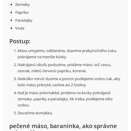
Zemiaky
Paprika
Paradajky
Voda
Postup:
Mäso umyjeme, odblaníme, zbavíme prebytočného tuku,
pokrájame na menšie kúsky.
Nakrájanú cibuľu podusíme, pridáme mäso, soľ, rascu,
cesnak, mletú červenú papriku, korenie.
Niekoľko minút dusíme a potom podlejeme vodou tak, aby
bolo mäso prikryté, varíme asi 2 hodiny.
Keď je mäso polomäkké, pridáme na kocky pokrájané
zemiaky, papriky a paradajky. Ak treba, podlejeme ešte
vodou.
Dovaríme domäkka.
pečené mäso, baraninka, ako správne