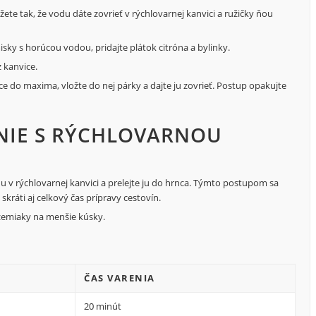
ete tak, že vodu dáte zovrieť v rýchlovarnej kanvici a ružičky ňou
isky s horúcou vodou, pridajte plátok citróna a bylinky.
 kanvice.
e do maxima, vložte do nej párky a dajte ju zovrieť. Postup opakujte
ENIE S RÝCHLOVARNOU
u v rýchlovarnej kanvici a prelejte ju do hrnca. Týmto postupom sa
kráti aj celkový čas prípravy cestovín.
zemiaky na menšie kúsky.
ČAS VARENIA
20 minút