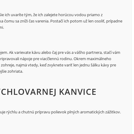
šie ich uvaríte tým, že ich zalejete horúcou vodou priamo z
a čomu sa zníži čas varenia. Postačí ich potom už len osoliť, prípadne
ni.
objem. Ak varievate kávu alebo čaj pre vás a vášho partnera, stačí vám
ipravovali nápoje pre viacčlennú rodinu. Okrem maximálneho
zohreje, najmä vtedy, keď zvyknete variť len jednu šálku kávy pre
jšie zohriata.
RÝCHLOVARNEJ KANVICE
uje rýchlu a chutnú prípravu polievok plných aromatických zážitkov.