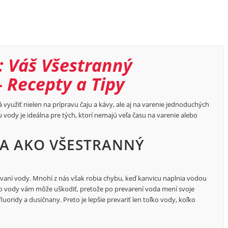
: Váš Všestranný
 Recepty a Tipy
využiť nielen na prípravu čaju a kávy, ale aj na varenie jednoduchých
vu vody je ideálna pre tých, ktorí nemajú veľa času na varenie alebo
A AKO VŠESTRANNÝ
vaní vody. Mnohí z nás však robia chybu, keď kanvicu naplnia vodou
ejto vody vám môže uškodiť, pretože po prevarení voda mení svoje
luoridy a dusičnany. Preto je lepšie prevariť len toľko vody, koľko