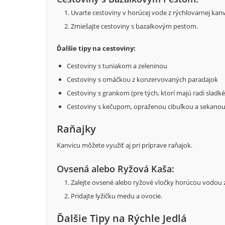
Uvarte cestoviny v horúcej vode z rýchlovarnej kanv
Zmiešajte cestoviny s bazalkovým pestom.
Ďalšie tipy na cestoviny:
Cestoviny s tuniakom a zeleninou
Cestoviny s omáčkou z konzervovaných paradajok
Cestoviny s grankom (pre tých, ktorí majú radi sladké 
Cestoviny s kečupom, opraženou cibuľkou a sekano
Raňajky
Kanvicu môžete využiť aj pri príprave raňajok.
Ovsená alebo Ryžová Kaša:
Zalejte ovsené alebo ryžové vločky horúcou vodou z
Pridajte lyžičku medu a ovocie.
Ďalšie Tipy na Rýchle Jedlá