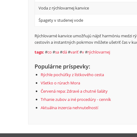
Voda z rýchlovarnej kanvice
Špagety v studenej vode
Rýchlovarné kanvice umožňujú nájsť harmóniu medzi rý
cestovín a instantných pokrmov môžete ušetriť čas v ku
tags:
#
co
#
sa
#
dá
#
variť
#
v
#
rýchlovarnej
Populárne príspevky:
Rýchle pochúťky z lístkového cesta
Všetko o rúrach Mora
Červená repa: Zdravé a chutné šaláty
Trhanie zubov a iné procedúry - cenník
Aktuálna inzercia nehnuteľností