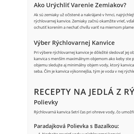
Ako Urýchliť Varenie Zemiakov?
Ak sú zemiaky už očistené a nakrájané v hrnci, najrýchlej
rýchlovarnej kanvice. Zemiaky začnú okamžite vrieť, vďak
ochutiť korením a nechať chvíľu variť na miernom plame
Výber Rýchlovarnej Kanvice
Pri výbere rýchlovarnej kanvice je dôležité sledovať jej 
kanvica s menším maximálnym objemom ako keby ste pr
objemu sledujte aj minimálny objem vody, ktorý kanvica 
seba. Čím je kanvica výkonnejšia, tým je voda v nej rýchle
RECEPTY NA JEDLÁ Z 
Polievky
Rýchlovarná kanvica šetrí čas pri ohreve vody, čo umožň
Paradajková Polievka s Bazalkou: