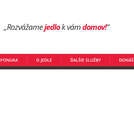
„Rozvážame
jedlo
k vám
domov!
“
 PONUKA
O JEDLE
ĎALŠIE SLUŽBY
DONÁŠ