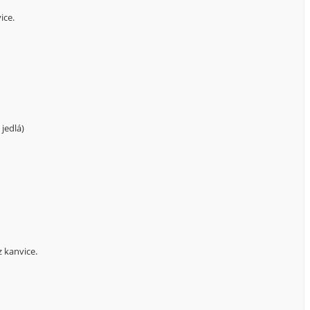
ice.
jedlá)
u
 kanvice.