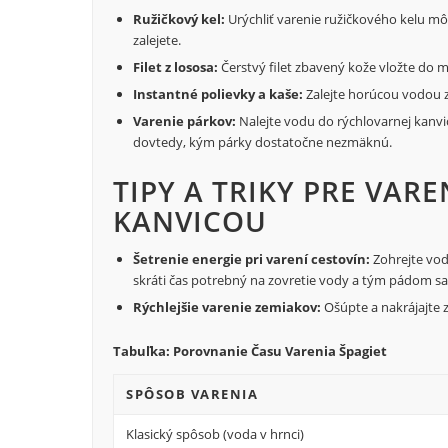
Ružičkový kel:
Urýchliť varenie ružičkového kelu môž
zalejete.
Filet z lososa:
Čerstvý filet zbavený kože vložte do m
Instantné polievky a kaše:
Zalejte horúcou vodou z
Varenie párkov:
Nalejte vodu do rýchlovarnej kanvic
dovtedy, kým párky dostatočne nezmäknú.
TIPY A TRIKY PRE VAR
KANVICOU
Šetrenie energie pri varení cestovín:
Zohrejte vod
skráti čas potrebný na zovretie vody a tým pádom sa s
Rýchlejšie varenie zemiakov:
Ošúpte a nakrájajte 
Tabuľka: Porovnanie Času Varenia Špagiet
SPÔSOB VARENIA
Klasický spôsob (voda v hrnci)