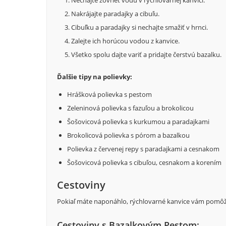
Nechajte zovrieť vodu v rýchlovarnej kanvici.
Nakrájajte paradajky a cibuľu.
Cibuľku a paradajky si nechajte smažiť v hrnci.
Zalejte ich horúcou vodou z kanvice.
Všetko spolu dajte variť a pridajte čerstvú bazalku.
Ďalšie tipy na polievky:
Hrášková polievka s pestom
Zeleninová polievka s fazuľou a brokolicou
Šošovicová polievka s kurkumou a paradajkami
Brokolicová polievka s pórom a bazalkou
Polievka z červenej repy s paradajkami a cesnakom
Šošovicová polievka s cibuľou, cesnakom a korením
Cestoviny
Pokiaľ máte naponáhlo, rýchlovarné kanvice vám pomôžu 
Cestoviny s Bazalkovým Pestom: