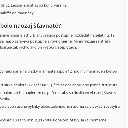
núť. Lepšie je soliť až na konci varenia.
naložiť do marinády.
 bolo naozaj šťavnaté?
kanive mäsa (šľachy, blany) začína postupne rozkladať na želatínu. Tá
sa mäso zahrieva postupne a rovnomerne. Minimalizuje sa strata
paruje tak rýchlo ako pri vysokých teplotách.
o nakrájané na plátky marinujte aspoň 12 hodín v marináde s kyslou
ri nízkej teplote (120 až 160 °C), čím sa dosiahne jeho jemná štruktúra.
obalom alebo papierom na pečenie, aby sa dusilo vo vlastnej šťave s
šeniu.
é alebo sušené bylinky alebo zeleninu, ich aróma sa v pekáči rozptýli a
počinúť 10 až 15 minút, zakryté alobalom. Šťavy sa rovnomerne