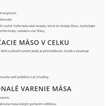
0 stupňoch.
šťavnaté.
 suché. Voľte teda také recepty, ktoré im dodajú šťavu. Vyskúšajte
šie kúsky, nasiaknu viac šťavy.
ACIE MÄSO V CELKU
hší a zdravší variant jedál. Je plné bielkovín, chudé a obsahuje
usíte variť približne 2 až 3 hodiny.
KONALÉ VARENIE MÄSA
 varom.
äknutia mäsa častým pichaním vidličkou.