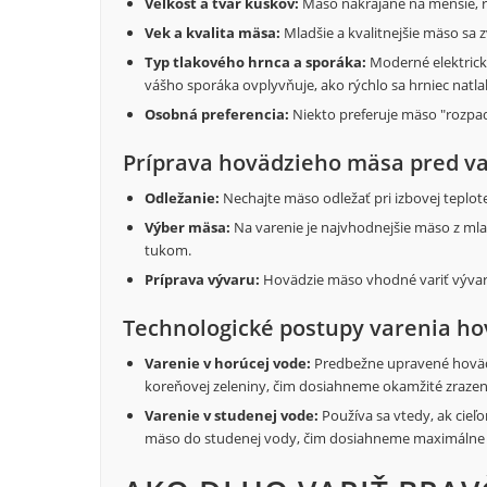
Veľkosť a tvar kúskov:
Mäso nakrájané na menšie, ro
Vek a kvalita mäsa:
Mladšie a kvalitnejšie mäso sa zv
Typ tlakového hrnca a sporáka:
Moderné elektrick
vášho sporáka ovplyvňuje, ako rýchlo sa hrniec natlak
Osobná preferencia:
Niekto preferuje mäso "rozpadá
Príprava hovädzieho mäsa pred v
Odležanie:
Nechajte mäso odležať pri izbovej teplo
Výber mäsa:
Na varenie je najvhodnejšie mäso z ml
tukom.
Príprava vývaru:
Hovädzie mäso vhodné variť vývar n
Technologické postupy varenia h
Varenie v horúcej vode:
Predbežne upravené hovädzi
koreňovej zeleniny, čim dosiahneme okamžité zrazen
Varenie v studenej vode:
Používa sa vtedy, ak cieľ
mäso do studenej vody, čim dosiahneme maximálne v