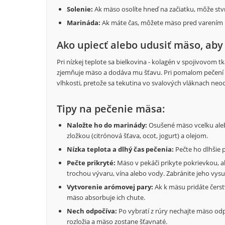
Solenie:
Ak mäso osolíte hneď na začiatku, môže stvrd
Marináda:
Ak máte čas, môžete mäso pred varením 
Ako upiecť alebo udusiť mäso, aby
Pri nízkej teplote sa bielkovina - kolagén v spojivovom t
zjemňuje mäso a dodáva mu šťavu. Pri pomalom pečení 
vlhkosti, pretože sa tekutina vo svalových vláknach neod
Tipy na pečenie mäsa:
Naložte ho do marinády:
Osušené mäso vcelku aleb
zložkou (citrónová šťava, ocot, jogurt) a olejom.
Nízka teplota a dlhý čas pečenia:
Pečte ho dlhšie p
Pečte prikryté:
Mäso v pekáči prikyte pokrievkou, al
trochou vývaru, vína alebo vody. Zabránite jeho vysu
Vytvorenie arómovej pary:
Ak k mäsu pridáte čerstv
mäso absorbuje ich chute.
Nech odpočíva:
Po vybratí z rúry nechajte mäso od
rozložia a mäso zostane šťavnaté.