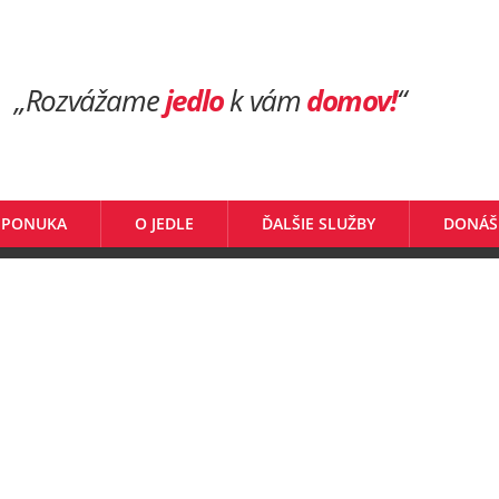
„Rozvážame
jedlo
k vám
domov!
“
 PONUKA
O JEDLE
ĎALŠIE SLUŽBY
DONÁŠ