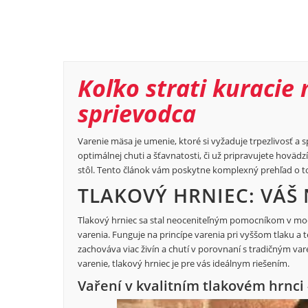
Koľko strati kuraci
sprievodca
Varenie mäsa je umenie, ktoré si vyžaduje trpezlivosť a 
optimálnej chuti a šťavnatosti, či už pripravujete hovä
stôl. Tento článok vám poskytne komplexný prehľad o to
TLAKOVÝ HRNIEC: VÁŠ 
Tlakový hrniec sa stal neoceniteľným pomocníkom v mode
varenia. Funguje na princípe varenia pri vyššom tlaku a t
zachováva viac živín a chutí v porovnaní s tradičným vare
varenie, tlakový hrniec je pre vás ideálnym riešením.
Vaření v kvalitním tlakovém hrnci 