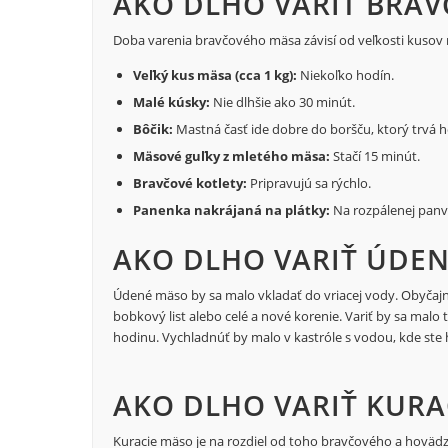
AKO DLHO VARIŤ BRAV
Doba varenia bravčového mäsa závisí od veľkosti kusov
Veľký kus mäsa (cca 1 kg):
Niekoľko hodín.
Malé kúsky:
Nie dlhšie ako 30 minút.
Bôčik:
Mastná časť ide dobre do boršču, ktorý trvá h
Mäsové guľky z mletého mäsa:
Stačí 15 minút.
Bravčové kotlety:
Pripravujú sa rýchlo.
Panenka nakrájaná na plátky:
Na rozpálenej panvic
AKO DLHO VARIŤ ÚDEN
Údené mäso by sa malo vkladať do vriacej vody. Obyčajn
bobkový list alebo celé a nové korenie. Variť by sa malo 
hodinu. Vychladnúť by malo v kastróle s vodou, kde ste h
AKO DLHO VARIŤ KURA
Kuracie mäso je na rozdiel od toho bravčového a hovädz