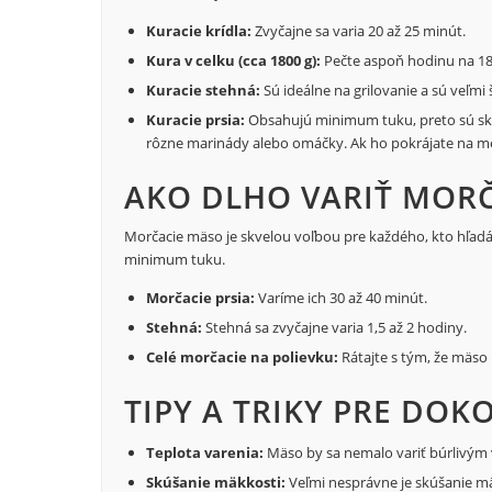
Kuracie krídla:
Zvyčajne sa varia 20 až 25 minút.
Kura v celku (cca 1800 g):
Pečte aspoň hodinu na 18
Kuracie stehná:
Sú ideálne na grilovanie a sú veľmi 
Kuracie prsia:
Obsahujú minimum tuku, preto sú skôr
rôzne marinády alebo omáčky. Ak ho pokrájate na men
AKO DLHO VARIŤ MORČ
Morčacie mäso je skvelou voľbou pre každého, kto hľadá ľa
minimum tuku.
Morčacie prsia:
Varíme ich 30 až 40 minút.
Stehná:
Stehná sa zvyčajne varia 1,5 až 2 hodiny.
Celé morčacie na polievku:
Rátajte s tým, že mäso m
TIPY A TRIKY PRE DO
Teplota varenia:
Mäso by sa nemalo variť búrlivým
Skúšanie mäkkosti:
Veľmi nesprávne je skúšanie m