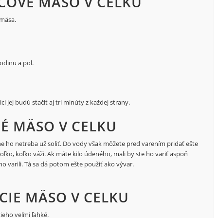
ČOVÉ MÄSO V CELKU
 mäsa.
odinu a pol.
i jej budú stačiť aj tri minúty z každej strany.
É MÄSO V CELKU
e ho netreba už soliť. Do vody však môžete pred varením pridať ešte
toľko, koľko váži. Ak máte kilo údeného, mali by ste ho variť aspoň
o varili. Tá sa dá potom ešte použiť ako vývar.
CIE MÄSO V CELKU
ieho veľmi ľahké.