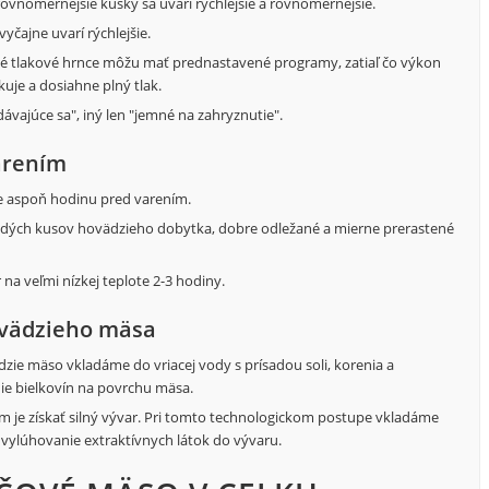
vnomernejšie kúsky sa uvarí rýchlejšie a rovnomernejšie.
yčajne uvarí rýchlejšie.
é tlakové hrnce môžu mať prednastavené programy, zatiaľ čo výkon
uje a dosiahne plný tlak.
vajúce sa", iný len "jemné na zahryznutie".
arením
te aspoň hodinu pred varením.
adých kusov hovädzieho dobytka, dobre odležané a mierne prerastené
a veľmi nízkej teplote 2-3 hodiny.
ovädzieho mäsa
e mäso vkladáme do vriacej vody s prísadou soli, korenia a
ie bielkovín na povrchu mäsa.
om je získať silný vývar. Pri tomto technologickom postupe vkladáme
ylúhovanie extraktívnych látok do vývaru.