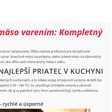
e mäso varením: Kompletný
správne načasovanie. Dĺžka varenia je kľúčová pre dosiahnutie
dzí vývar, bravčové mäso na polievku alebo údené mäso na slávnostný
m, ako dlho variť rôzne druhy mäsa v celku.
NAJLEPŠÍ PRIATEĽ V KUCHYNI
rných kuchyniach, a to vďaka svojej schopnosti výrazne skrátiť čas
eplote (120 - 140 °C), čo umožňuje rýchlejšie varenie a zároveň
ním. Ak aj vy patríte k tým, ktorí uprednostňujú rýchle a efektívne
- rychlé a úsporné