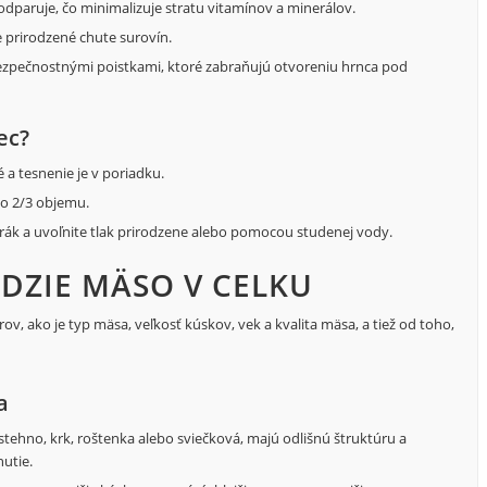
paruje, čo minimalizuje stratu vitamínov a minerálov.
 prirodzené chute surovín.
zpečnostnými poistkami, ktoré zabraňujú otvoreniu hrnca pod
ec?
té a tesnenie je v poriadku.
do 2/3 objemu.
ák a uvoľnite tlak prirodzene alebo pomocou studenej vody.
DZIE MÄSO V CELKU
v, ako je typ mäsa, veľkosť kúskov, vek a kvalita mäsa, a tiež od toho,
a
tehno, krk, roštenka alebo sviečková, majú odlišnú štruktúru a
utie.