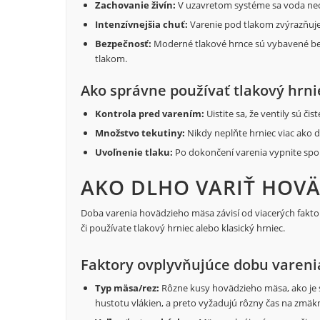
Zachovanie živín:
V uzavretom systéme sa voda neod
Intenzívnejšia chuť:
Varenie pod tlakom zvýrazňuje
Bezpečnosť:
Moderné tlakové hrnce sú vybavené be
tlakom.
Ako správne používať tlakový hrni
Kontrola pred varením:
Uistite sa, že ventily sú čis
Množstvo tekutiny:
Nikdy neplňte hrniec viac ako 
Uvoľnenie tlaku:
Po dokončení varenia vypnite spor
AKO DLHO VARIŤ HOVÄ
Doba varenia hovädzieho mäsa závisí od viacerých faktoro
či používate tlakový hrniec alebo klasický hrniec.
Faktory ovplyvňujúce dobu vareni
Typ mäsa/rez:
Rôzne kusy hovädzieho mäsa, ako je s
hustotu vlákien, a preto vyžadujú rôzny čas na zmäkn