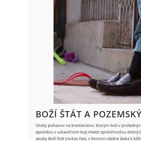
BOŽÍ ŠTÁT A POZEMSKÝ
Útoky pohanov na kresťanstvo, ktorým boli v posledných 
epizódou v ustavičnom boji medzi spoločnosťou dobrých 
akoby Boží štát (civitas Dei), v ktorom vládne láska k bl