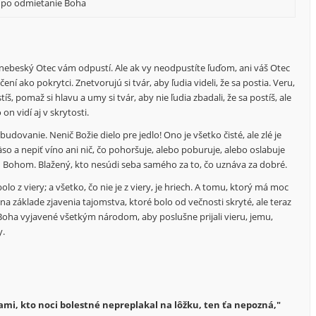
ž po odmietanie Boha
 nebeský Otec vám odpustí. Ale ak vy neodpustíte ľuďom, ani váš Otec
í ako pokrytci. Znetvorujú si tvár, aby ľudia videli, že sa postia. Veru,
 pomaž si hlavu a umy si tvár, aby nie ľudia zbadali, že sa postíš, ale
on vidí aj v skrytosti.
budovanie. Nenič Božie dielo pre jedlo! Ono je všetko čisté, ale zlé je
so a nepiť víno ani nič, čo pohoršuje, alebo poburuje, alebo oslabuje
d Bohom. Blažený, kto nesúdi seba samého za to, čo uznáva za dobré.
lo z viery; a všetko, čo nie je z viery, je hriech. A tomu, ktorý má moc
 na základe zjavenia tajomstva, ktoré bolo od večnosti skryté, ale teraz
Boha vyjavené všetkým národom, aby poslušne prijali vieru, jemu,
y.
ami, kto noci bolestné nepreplakal na lôžku, ten ťa nepozná,"