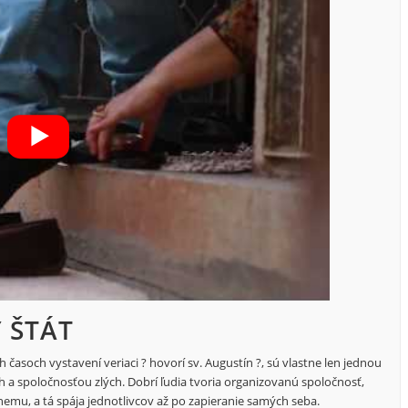
 ŠTÁT
časoch vystavení veriaci ? hovorí sv. Augustín ?, sú vlastne len jednou
a spoločnosťou zlých. Dobrí ľudia tvoria organizovanú spoločnosť,
ížnemu, a tá spája jednotlivcov až po zapieranie samých seba.