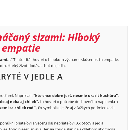
máčaný slzami: Hlboký
 empatie
ami...“
Tento citát hovorí o hlbokom význame skúsenosti a empatie.
ota. Horký život dodáva chuť do jedla.
YTÉ V JEDLE A
nosťami. Napríklad,
"kto chce dobre jesť, nesmie uraziť kuchára"
,
lo aj neba aj chlieb"
, čo hovorí o potrebe duchovného naplnenia a
zemi sa chlieb rodí"
, čo symbolizuje, že aj v ťažkých podmienkach
ponúkni priateľovi a večeru daj nepriateľovi. Ak otcovia jedia
b ješ, toho pieseň spievaj, lepšia chudá slanina s chlebom ako tučná