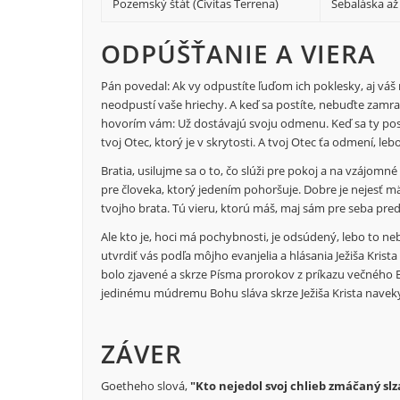
Pozemský štát (Civitas Terrena)
Sebaláska a
ODPÚŠŤANIE A VIERA
Pán povedal: Ak vy odpustíte ľuďom ich poklesky, aj váš
neodpustí vaše hriechy. A keď sa postíte, nebuďte zamračen
hovorím vám: Už dostávajú svoju odmenu. Keď sa ty postíš,
tvoj Otec, ktorý je v skrytosti. A tvoj Otec ťa odmení, lebo 
Bratia, usilujme sa o to, čo slúži pre pokoj a na vzájomné 
pre človeka, ktorý jedením pohoršuje. Dobre je nejesť mä
tvojho brata. Tú vieru, ktorú máš, maj sám pre seba pre
Ale kto je, hoci má pochybnosti, je odsúdený, lebo to nebo
utvrdiť vás podľa môjho evanjelia a hlásania Ježiša Krista
bolo zjavené a skrze Písma prorokov z príkazu večného 
jedinému múdremu Bohu sláva skrze Ježiša Krista navek
ZÁVER
Goetheho slová,
"Kto nejedol svoj chlieb zmáčaný slz