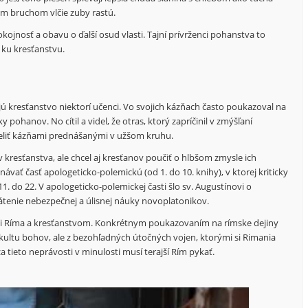
ým bruchom vlčie zuby rastú.
nosť a obavu o ďalší osud vlasti. Tajní prívrženci pohanstva to
 ku kresťanstvu.
ujú kresťanstvo niektorí učenci. Vo svojich kázňach často poukazoval na
ohanov. No cítil a videl, že otras, ktorý zapríčinil v zmýšľaní
čeliť kázňami prednášanými v užšom kruhu.
 kresťanstva, ale chcel aj kresťanov poučiť o hlbšom zmysle ich
vať časť apologeticko-polemickú (od 1. do 10. knihy), v ktorej kriticky
. do 22. V apologeticko-polemickej časti šlo sv. Augustínovi o
átenie nebezpečnej a úlisnej náuky novoplatonikov.
ami Ríma a kresťanstvom. Konkrétnym poukazovaním na rímske dejiny
z kultu bohov, ale z bezohľadných útočných vojen, ktorými si Rimania
 tieto neprávosti v minulosti musí terajší Rím pykať.