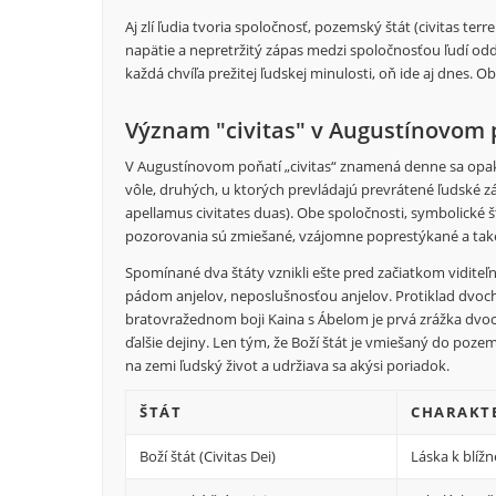
Aj zlí ľudia tvoria spoločnosť, pozemský štát (civitas t
napätie a nepretržitý zápas medzi spoločnosťou ľudí od
každá chvíľa prežitej ľudskej minulosti, oň ide aj dnes.
Význam "civitas" v Augustínovom 
V Augustínovom poňatí „civitas“ znamená denne sa opakuj
vôle, druhých, u ktorých prevládajú prevrátené ľudské z
apellamus civitates duas). Obe spoločnosti, symbolické 
pozorovania sú zmiešané, vzájomne poprestýkané a tak
Spomínané dva štáty vznikli ešte pred začiatkom viditeľné
pádom anjelov, neposlušnosťou anjelov. Protiklad dvo
bratovražednom boji Kaina s Ábelom je prvá zrážka dvo
ďalšie dejiny. Len tým, že Boží štát je vmiešaný do pozem
na zemi ľudský život a udržiava sa akýsi poriadok.
ŠTÁT
CHARAKTE
Boží štát (Civitas Dei)
Láska k blíž