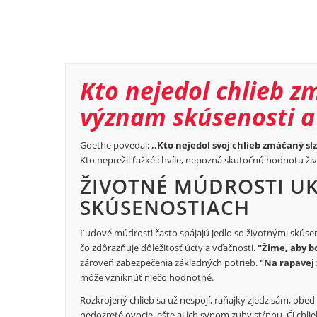
Kto nejedol chlieb z
význam skúsenosti a
Goethe povedal:
,,Kto nejedol svoj chlieb zmáčaný slz
Kto neprežil ťažké chvíle, nepozná skutočnú hodnotu živ
ŽIVOTNÉ MÚDROSTI UKR
SKÚSENOSTIACH
Ľudové múdrosti často spájajú jedlo so životnými skúse
čo zdôrazňuje dôležitosť úcty a vďačnosti.
"Žime, aby bo
zároveň zabezpečenia základných potrieb.
"Na rapavej 
môže vzniknúť niečo hodnotné.
Rozkrojený chlieb sa už nespojí, raňajky zjedz sám, obed 
nedozreté ovocie, ešte aj ich synom zuby stŕpnu. Čí chlie