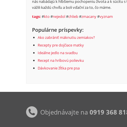
nás nabádajú k hlbšiemu pochopeniu života a k súcitu s tým
vážili každú chvíľu a boli vďační za to, čo máme.
tags:
#
kto
#
nejedol
#
chlieb
#
zmacany
#
vyznam
Populárne príspevky:
Ako zabrániť mäknutiu zemiakov?
Recepty pre dojčiace matky
Ideálne jedlo na svadbu
Recept na hríbovú polievku
Dávkovanie žĺtka pre psa
Objednávajte na
0919 368 81