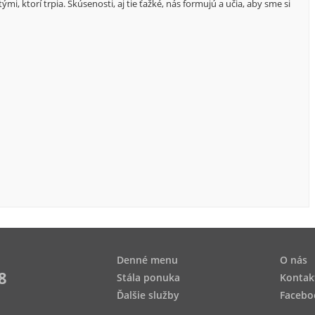
i, ktorí trpia. Skúsenosti, aj tie ťažké, nás formujú a učia, aby sme si
Denné menu
O nás
8
Stála ponuka
Kontak
Ďalšie služby
Facebo