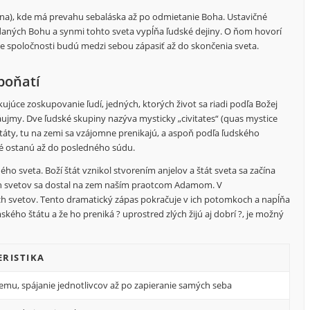
errena), kde má prevahu sebaláska až po odmietanie Boha. Ustavičné
daných Bohu a synmi tohto sveta vypĺňa ľudské dejiny. O ňom hovorí
 Obe spoločnosti budú medzi sebou zápasiť až do skončenia sveta.
poňatí
úce zoskupovanie ľudí, jedných, ktorých život sa riadi podľa Božej
áujmy. Dve ľudské skupiny nazýva mysticky „civitates“ (quas mystice
štáty, tu na zemi sa vzájomne prenikajú, a aspoň podľa ľudského
é ostanú až do posledného súdu.
ho sveta. Boží štát vznikol stvorením anjelov a štát sveta sa začína
ch svetov sa dostal na zem naším praotcom Adamom. V
ch svetov. Tento dramatický zápas pokračuje v ich potomkoch a napĺňa
ského štátu a že ho preniká ? uprostred zlých žijú aj dobrí ?, je možný
RISTIKA
nemu, spájanie jednotlivcov až po zapieranie samých seba