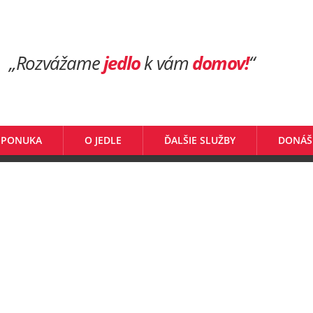
„Rozvážame
jedlo
k vám
domov!
“
 PONUKA
O JEDLE
ĎALŠIE SLUŽBY
DONÁŠ