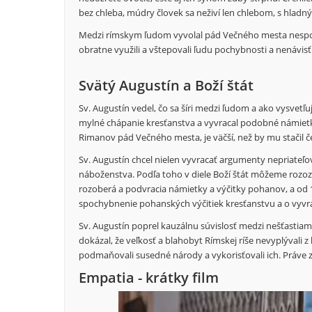
bez chleba, múdry človek sa neživí len chlebom, s hladn
Medzi rímskym ľudom vyvolal pád Večného mesta nespokoj
obratne využili a vštepovali ľudu pochybnosti a nenávisť
Svätý Augustín a Boží štát
Sv. Augustín vedel, čo sa šíri medzi ľudom a ako vysvetľ
mylné chápanie kresťanstva a vyvracal podobné námietky p
Rimanov pád Večného mesta, je väčší, než by mu stačil 
Sv. Augustín chcel nielen vyvracať argumenty nepriateľov
náboženstva. Podľa toho v diele Boží štát môžeme rozozná
rozoberá a podvracia námietky a výčitky pohanov, a od 11
spochybnenie pohanských výčitiek kresťanstvu a o vyvr
Sv. Augustín poprel kauzálnu súvislosť medzi nešťasti
dokázal, že veľkosť a blahobyt Rímskej ríše nevyplývali 
podmaňovali susedné národy a vykorisťovali ich. Práve za
Empatia - krátky film