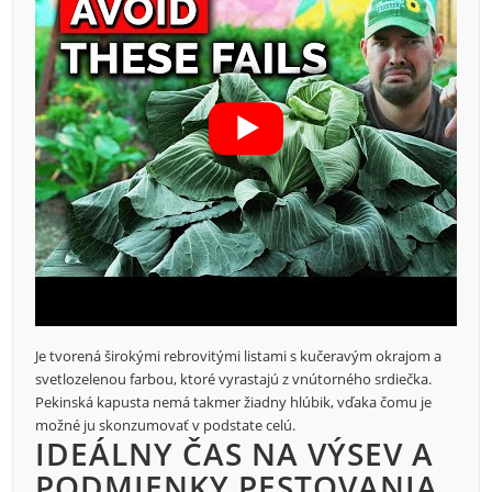
Je tvorená širokými rebrovitými listami s kučeravým okrajom a
svetlozelenou farbou, ktoré vyrastajú z vnútorného srdiečka.
Pekinská kapusta nemá takmer žiadny hlúbik, vďaka čomu je
možné ju skonzumovať v podstate celú.
IDEÁLNY ČAS NA VÝSEV A
PODMIENKY PESTOVANIA