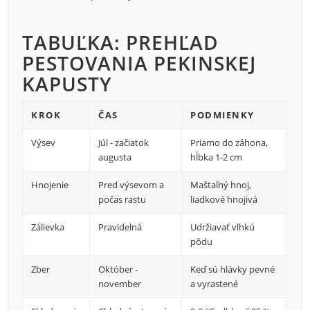
TABUĽKA: PREHĽAD
PESTOVANIA PEKINSKEJ
KAPUSTY
KROK
ČAS
PODMIENKY
Výsev
Júl - začiatok
Priamo do záhona,
augusta
hĺbka 1-2 cm
Hnojenie
Pred výsevom a
Maštaľný hnoj,
počas rastu
liadkové hnojivá
Zálievka
Pravidelná
Udržiavať vlhkú
pôdu
Zber
Október -
Keď sú hlávky pevné
november
a vyrastené