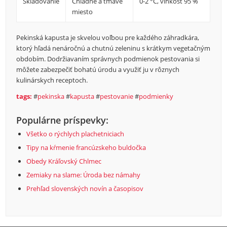
Skladovanie
Chladné a tmavé
0-2 °C, vlhkosť 95 %
miesto
Pekinská kapusta je skvelou voľbou pre každého záhradkára,
ktorý hľadá nenáročnú a chutnú zeleninu s krátkym vegetačným
obdobím. Dodržiavaním správnych podmienok pestovania si
môžete zabezpečiť bohatú úrodu a využiť ju v rôznych
kulinárskych receptoch.
tags:
#
pekinska
#
kapusta
#
pestovanie
#
podmienky
Populárne príspevky:
Všetko o rýchlych plachetniciach
Tipy na kŕmenie francúzskeho buldočka
Obedy Kráľovský Chlmec
Zemiaky na slame: Úroda bez námahy
Prehľad slovenských novín a časopisov