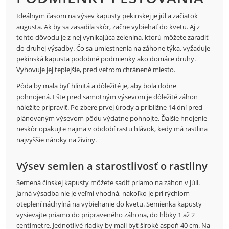
Ideálnym časom na výsev kapusty pekinskej je júl a začiatok
augusta. Ak by sa zasadila skôr, začne vybiehať do kvetu. Aj z
tohto dôvodu je z nej vynikajúca zelenina, ktorú môžete zaradiť
do druhej výsadby. Čo sa umiestnenia na záhone týka, vyžaduje
pekinská kapusta podobné podmienky ako domáce druhy.
Vyhovuje jej teplejšie, pred vetrom chránené miesto.
Pôda by mala byť hlinitá a dôležité je, aby bola dobre
pohnojená. Ešte pred samotným výsevom je dôležité záhon
náležite pripraviť. Po zbere prvej úrody a približne 14 dní pred
plánovaným výsevom pôdu výdatne pohnojte. Ďalšie hnojenie
neskôr opakujte najmä v období rastu hlávok, kedy má rastlina
najvyššie nároky na živiny.
Výsev semien a starostlivosť o rastliny
Semená čínskej kapusty môžete sadiť priamo na záhon v júli.
Jarná výsadba nie je veľmi vhodná, nakoľko je pri rýchlom
oteplení náchylná na vybiehanie do kvetu. Semienka kapusty
vysievajte priamo do pripraveného záhona, do hĺbky 1 až 2
centimetre. Jednotlivé riadky by mali byť široké aspoň 40 cm. Na