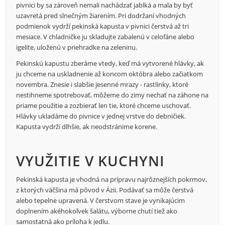
pivnici by sa zároveň nemali nachádzať jablká a mala by byť
uzavretá pred slnečným žiarením. Pri dodržaní vhodných
podmienok vydrží pekinská kapusta v pivnici čerstvá až tri
mesiace. V chladničke ju skladujte zabalenú v celofáne alebo
igelite, uloženú v priehradke na zeleninu.
Pekinskú kapustu zberáme vtedy, keď má vytvorené hlávky, ak
ju chceme na uskladnenie až koncom októbra alebo začiatkom
novembra. Znesie i slabšie jesenné mrazy - rastlinky, ktoré
nestihneme spotrebovať, môžeme do zimy nechať na záhone na
priame použitie a zozbierať len tie, ktoré chceme uschovať.
Hlávky ukladáme do pivnice v jednej vrstve do debničiek.
Kapusta vydrží dlhšie, ak neodstránime korene.
VYUŽITIE V KUCHYNI
Pekinská kapusta je vhodná na prípravu najrôznejších pokrmov,
z ktorých väčšina má pôvod v Ázii. Podávať sa môže čerstvá
alebo tepelne upravená. V čerstvom stave je vynikajúcim
doplnením akéhokoľvek šalátu, výborne chutí tiež ako
samostatná ako príloha k jedlu.