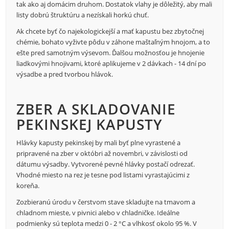
tak ako aj domácim druhom. Dostatok vlahy je dôležitý, aby mali
listy dobrú štruktúru a nezískali horkú chuť.
Ak chcete byť čo najekologickejší a mať kapustu bez zbytočnej
chémie, bohato vyživte pôdu v záhone maštaľným hnojom, a to
ešte pred samotným výsevom. Ďalšou možnosťou je hnojenie
liadkovými hnojivami, ktoré aplikujeme v 2 dávkach - 14 dní po
výsadbe a pred tvorbou hlávok.
ZBER A SKLADOVANIE
PEKINSKEJ KAPUSTY
Hlávky kapusty pekinskej by mali byť plne vyrastené a
pripravené na zber v októbri až novembri, v závislosti od
dátumu výsadby. Vytvorené pevné hlávky postačí odrezať.
Vhodné miesto na rez je tesne pod listami vyrastajúcimi z
koreňa.
Zozbieranú úrodu v čerstvom stave skladujte na tmavom a
chladnom mieste, v pivnici alebo v chladničke. Ideálne
podmienky sú teplota medzi 0 - 2 °C a vlhkosť okolo 95 %. V