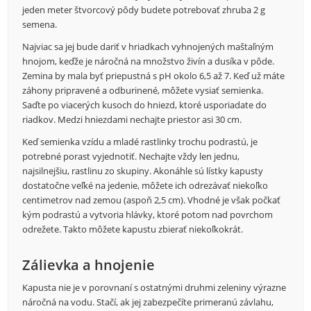
jeden meter štvorcový pôdy budete potrebovať zhruba 2 g
semena.
Najviac sa jej bude dariť v hriadkach vyhnojených maštaľným
hnojom, keďže je náročná na množstvo živín a dusíka v pôde.
Zemina by mala byť priepustná s pH okolo 6,5 až 7. Keď už máte
záhony pripravené a odburinené, môžete vysiať semienka.
Saďte po viacerých kusoch do hniezd, ktoré usporiadate do
riadkov. Medzi hniezdami nechajte priestor asi 30 cm.
Keď semienka vzídu a mladé rastlinky trochu podrastú, je
potrebné porast vyjednotiť. Nechajte vždy len jednu,
najsilnejšiu, rastlinu zo skupiny. Akonáhle sú lístky kapusty
dostatočne veľké na jedenie, môžete ich odrezávať niekoľko
centimetrov nad zemou (aspoň 2,5 cm). Vhodné je však počkať
kým podrastú a vytvoria hlávky, ktoré potom nad povrchom
odrežete. Takto môžete kapustu zbierať niekoľkokrát.
Zálievka a hnojenie
Kapusta nie je v porovnaní s ostatnými druhmi zeleniny výrazne
náročná na vodu. Stačí, ak jej zabezpečíte primeranú závlahu,