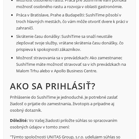
Možnosť osobného rastu: Práca pre SushiTime vám ponúka
možnosť osobného rastu a rozvoja v oblasti gastronómie.
Práca v Bratislave, Prahe a Budapešti: SushiTime pôsobí v
troch hlavných mestách, čo vám môže otvoriť dvere k práci v
zahraničí.
Skrátenie času donášky: SushiTime sa snaží neustále
zlepšovať svoje služby, vrátane skrátenia času donášky, čo
prispieva k spokojnosti zákazníkov.
Možnosť stravovania sa v prevádzkach: Ako zamestnanec
SushiTime máte možnosť stravovať sa v ich prevádzkach na
Malom Trhu alebo v Apollo Business Centre.
AKO SA PRIHLÁSIŤ?
Prihlásenie do SushiTime je jednoduché. Je potrebné zaslať
žiadosť o prijatie do zamestnania, životopis a prípadne aj
osobný dotazník.
Dôležité:
Vo Vašej žiadosti priložte súhlas so spracovaním
osobných údajov v tomto znení:
"Týmto spoločnosti UNITAS Group, s.r.o. udeľujem súhlas so