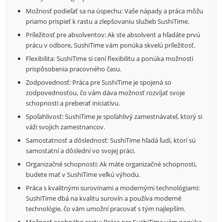
Možnosť podieľať sa na úspechu: Vaše nápady a práca môžu
priamo prispieť k rastu a zlepšovaniu služieb SushiTime.
Príležitosť pre absolventov: Ak ste absolvent a hľadáte prvú
prácu v odbore, SushiTime vám ponúka skvelú príležitosť.
Flexibilita: SushiTime si cení flexibilitu a ponúka možnosti
prispôsobenia pracovného času.
Zodpovednosť: Práca pre SushiTime je spojená so
zodpovednosťou, čo vám dáva možnosť rozvíjať svoje
schopnosti a preberať iniciatívu.
Spoľahlivosť: SushiTime je spoľahlivý zamestnávateľ, ktorý si
váži svojich zamestnancov.
Samostatnosť a dôslednosť: SushiTime hľadá ľudí, ktorí sú
samostatní a dôslední vo svojej práci.
Organizačné schopnosti: Ak máte organizačné schopnosti,
budete mať v SushiTime veľkú výhodu.
Práca s kvalitnými surovinami a modernými technológiami:
SushiTime dbá na kvalitu surovín a používa moderné
technológie, čo vám umožní pracovať s tým najlepším.