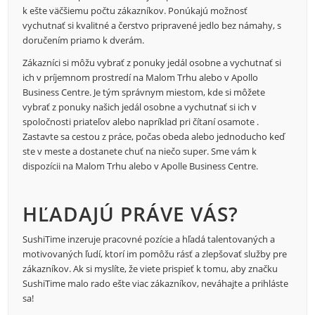
k ešte väčšiemu počtu zákazníkov. Ponúkajú možnosť
vychutnať si kvalitné a čerstvo pripravené jedlo bez námahy, s
doručením priamo k dverám.
Zákazníci si môžu vybrať z ponuky jedál osobne a vychutnať si
ich v príjemnom prostredí na Malom Trhu alebo v Apollo
Business Centre. Je tým správnym miestom, kde si môžete
vybrať z ponuky našich jedál osobne a vychutnať si ich v
spoločnosti priateľov alebo napríklad pri čítaní osamote .
Zastavte sa cestou z práce, počas obeda alebo jednoducho keď
ste v meste a dostanete chuť na niečo super. Sme vám k
dispozícii na Malom Trhu alebo v Apolle Business Centre.
HĽADAJÚ PRÁVE VÁS?
SushiTime inzeruje pracovné pozície a hľadá talentovaných a
motivovaných ľudí, ktorí im pomôžu rásť a zlepšovať služby pre
zákazníkov. Ak si myslíte, že viete prispieť k tomu, aby značku
SushiTime malo rado ešte viac zákazníkov, neváhajte a prihláste
sa!