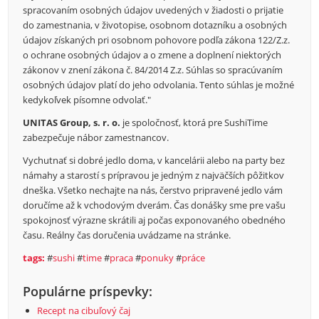
spracovaním osobných údajov uvedených v žiadosti o prijatie
do zamestnania, v životopise, osobnom dotazníku a osobných
údajov získaných pri osobnom pohovore podľa zákona 122/Z.z.
o ochrane osobných údajov a o zmene a doplnení niektorých
zákonov v znení zákona č. 84/2014 Z.z. Súhlas so spracúvaním
osobných údajov platí do jeho odvolania. Tento súhlas je možné
kedykoľvek písomne odvolať."
UNITAS Group, s. r. o.
je spoločnosť, ktorá pre SushiTime
zabezpečuje nábor zamestnancov.
Vychutnať si dobré jedlo doma, v kancelárii alebo na party bez
námahy a starostí s prípravou je jedným z najväčších pôžitkov
dneška. Všetko nechajte na nás, čerstvo pripravené jedlo vám
doručíme až k vchodovým dverám. Čas donášky sme pre vašu
spokojnosť výrazne skrátili aj počas exponovaného obedného
času. Reálny čas doručenia uvádzame na stránke.
tags:
#
sushi
#
time
#
praca
#
ponuky
#
práce
Populárne príspevky:
Recept na cibuľový čaj