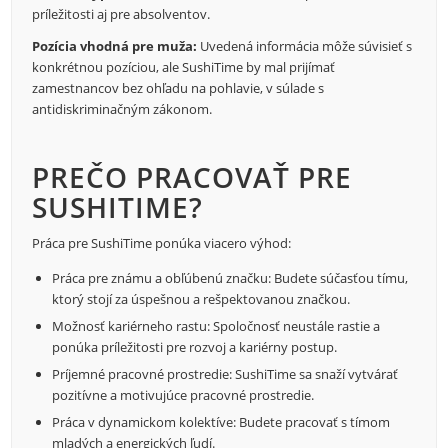
príležitosti aj pre absolventov.
Pozícia vhodná pre muža:
Uvedená informácia môže súvisieť s
konkrétnou pozíciou, ale SushiTime by mal prijímať
zamestnancov bez ohľadu na pohlavie, v súlade s
antidiskriminačným zákonom.
PREČO PRACOVAŤ PRE
SUSHITIME?
Práca pre SushiTime ponúka viacero výhod:
Práca pre známu a obľúbenú značku: Budete súčasťou tímu,
ktorý stojí za úspešnou a rešpektovanou značkou.
Možnosť kariérneho rastu: Spoločnosť neustále rastie a
ponúka príležitosti pre rozvoj a kariérny postup.
Príjemné pracovné prostredie: SushiTime sa snaží vytvárať
pozitívne a motivujúce pracovné prostredie.
Práca v dynamickom kolektíve: Budete pracovať s tímom
mladých a energických ľudí.