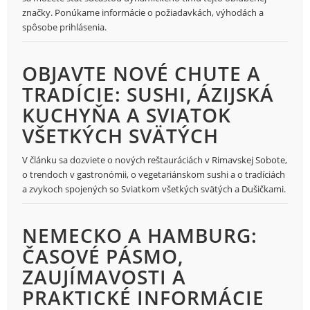
značky. Ponúkame informácie o požiadavkách, výhodách a
spôsobe prihlásenia.
OBJAVTE NOVÉ CHUTE A
TRADÍCIE: SUSHI, ÁZIJSKÁ
KUCHYŇA A SVIATOK
VŠETKÝCH SVÄTÝCH
V článku sa dozviete o nových reštauráciách v Rimavskej Sobote,
o trendoch v gastronómii, o vegetariánskom sushi a o tradíciách
a zvykoch spojených so Sviatkom všetkých svätých a Dušičkami.
NEMECKO A HAMBURG:
ČASOVÉ PÁSMO,
ZAUJÍMAVOSTI A
PRAKTICKÉ INFORMÁCIE