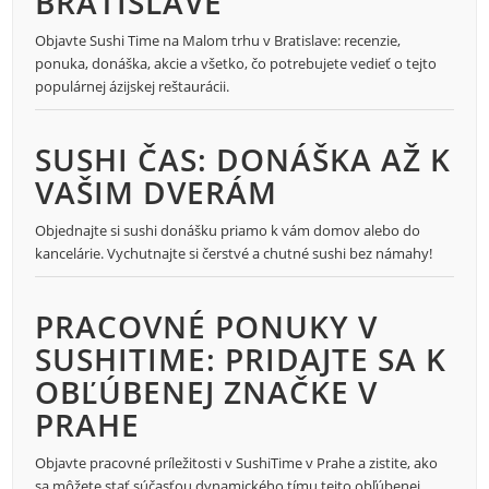
BRATISLAVE
Objavte Sushi Time na Malom trhu v Bratislave: recenzie,
ponuka, donáška, akcie a všetko, čo potrebujete vedieť o tejto
populárnej ázijskej reštaurácii.
SUSHI ČAS: DONÁŠKA AŽ K
VAŠIM DVERÁM
Objednajte si sushi donášku priamo k vám domov alebo do
kancelárie. Vychutnajte si čerstvé a chutné sushi bez námahy!
PRACOVNÉ PONUKY V
SUSHITIME: PRIDAJTE SA K
OBĽÚBENEJ ZNAČKE V
PRAHE
Objavte pracovné príležitosti v SushiTime v Prahe a zistite, ako
sa môžete stať súčasťou dynamického tímu tejto obľúbenej