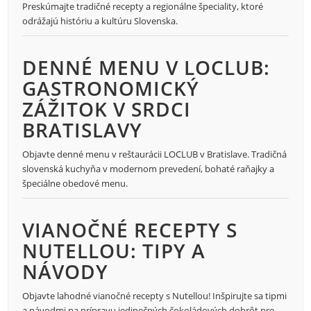
Preskúmajte tradičné recepty a regionálne špeciality, ktoré
odrážajú históriu a kultúru Slovenska.
DENNÉ MENU V LOCLUB:
GASTRONOMICKÝ
ZÁŽITOK V SRDCI
BRATISLAVY
Objavte denné menu v reštaurácii LOCLUB v Bratislave. Tradičná
slovenská kuchyňa v modernom prevedení, bohaté raňajky a
špeciálne obedové menu.
VIANOČNÉ RECEPTY S
NUTELLOU: TIPY A
NÁVODY
Objavte lahodné vianočné recepty s Nutellou! Inšpirujte sa tipmi
a návodmi na prípravu jedinečných čokoládových dobrôt pre