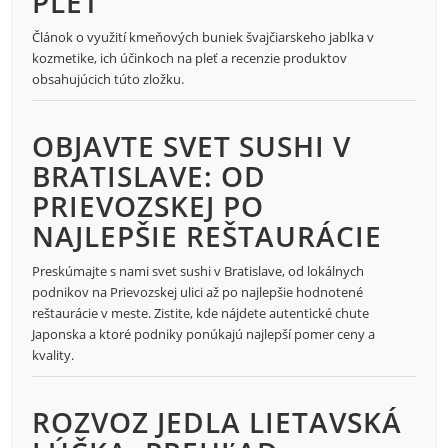
PLEŤ
Článok o využití kmeňových buniek švajčiarskeho jablka v
kozmetike, ich účinkoch na pleť a recenzie produktov
obsahujúcich túto zložku.
OBJAVTE SVET SUSHI V
BRATISLAVE: OD
PRIEVOZSKEJ PO
NAJLEPŠIE REŠTAURÁCIE
Preskúmajte s nami svet sushi v Bratislave, od lokálnych
podnikov na Prievozskej ulici až po najlepšie hodnotené
reštaurácie v meste. Zistite, kde nájdete autentické chute
Japonska a ktoré podniky ponúkajú najlepší pomer ceny a
kvality.
ROZVOZ JEDLA LIETAVSKÁ