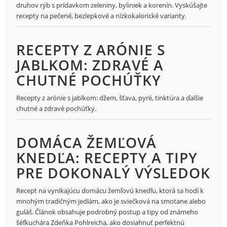
druhov rýb s prídavkom zeleniny, byliniek a korenín. Vyskúšajte
recepty na pečené, bezlepkové a nízkokalorické varianty.
RECEPTY Z ARÓNIE S
JABLKOM: ZDRAVÉ A
CHUTNÉ POCHÚŤKY
Recepty z arónie s jablkom: džem, šťava, pyré, tinktúra a ďalšie
chutné a zdravé pochúťky.
DOMÁCA ŽEMĽOVÁ
KNEDĽA: RECEPTY A TIPY
PRE DOKONALÝ VÝSLEDOK
Recept na vynikajúcu domácu žemľovú knedľu, ktorá sa hodí k
mnohým tradičným jedlám, ako je sviečková na smotane alebo
guláš. Článok obsahuje podrobný postup a tipy od známeho
šéfkuchára Zdeňka Pohlreicha, ako dosiahnuť perfektnú