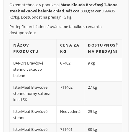
Okrem stehna je v ponuke aj
Maso Klouda Bravčový T-Bone
steak vákuové balenie chlad. váž cca 300 g
za cenu 99405
Kč/kg. Dostupnosť na predajni: 3 kg.
Pre lepšiu prehľadnosť uvádzame tabuľku s cenami a
dostupnosťou:
NÁZOV
CENA ZA
DOSTUPNOSŤ
PRODUKTU
KG
NA PREDAJNI
BARON Bravčové
67402
9 kg
stehno vákuovo
balené
IsterMeat Bravčové
711462
27 kg
stehno horný šál bez
kosti SK
IsterMeat Bravčové
Neuvedená
29 kg
stehno
IsterMeat Bravčové
711461
38 kg