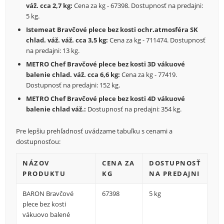
váž. cca 2,7 kg:
Cena za kg - 67398. Dostupnosť na predajni:
5 kg.
Istemeat Bravčové plece bez kosti ochr.atmosféra SK
chlad. váž. váž. cca 3,5 kg:
Cena za kg - 711474. Dostupnosť
na predajni: 13 kg.
METRO Chef Bravčové plece bez kosti 3D vákuové
balenie chlad. váž. cca 6,6 kg:
Cena za kg - 77419.
Dostupnosť na predajni: 152 kg.
METRO Chef Bravčové plece bez kosti 4D vákuové
balenie chlad váž.:
Dostupnosť na predajni: 354 kg.
Pre lepšiu prehľadnosť uvádzame tabuľku s cenami a
dostupnosťou:
NÁZOV
CENA ZA
DOSTUPNOSŤ
PRODUKTU
KG
NA PREDAJNI
BARON Bravčové
67398
5 kg
plece bez kosti
vákuovo balené