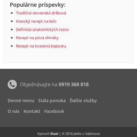
Populárne príspevky:
Tradičná slovenská držková
Klasický recept na lečo
Definícia anatomických rezov
Recept na pizza slimáky
Recept na kvasenú kapustu
Objednávajte na
0919 368 818
Denné menu
Stála ponuka
Ďalšie služby
O nás
Kontakt
Facebook
Vytvoril
Dual
| © 2016 Jedlo v Sabinove