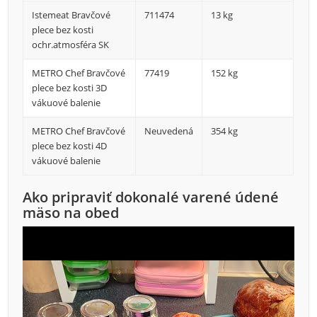
Istemeat Bravčové
711474
13 kg
plece bez kosti
ochr.atmosféra SK
METRO Chef Bravčové
77419
152 kg
plece bez kosti 3D
vákuové balenie
METRO Chef Bravčové
Neuvedená
354 kg
plece bez kosti 4D
vákuové balenie
Ako pripraviť dokonalé varené údené
mäso na obed