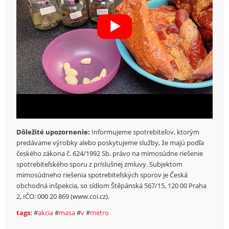
Dôležité upozornenie:
Informujeme spotrebiteľov, ktorým
predávame výrobky alebo poskytujeme služby, že majú podľa
českého zákona č. 624/1992 Sb. právo na mimosúdne riešenie
spotrebiteľského sporu z príslušnej zmluvy. Subjektom
mimosúdneho riešenia spotrebiteľských sporov je Česká
obchodná inšpekcia, so sídlom Štěpánská 567/15, 120 00 Praha
2, IČO: 000 20 869 (www.coi.cz).
tags:
#
akcia
#
masa
#
v
#
metro