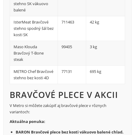
stehno SK vákuovo
balené
IsterMeat Bravčové
711463
42 kg
stehno spodný šál bez
kosti SK
Maso Klouda
99405
3 kg
Bravčový T-Bone
steak
METRO Chef Bravčové
77131
695 kg
stehno bez kosti 4D
BRAVČOVÉ PLECE V AKCII
V Metro si môžete zakúpiť aj bravčové plece v rôznych
variantoch:
Aktuálna ponuka:
BARON Bravčové plece bez kosti vákuovo balené chlad.