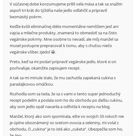
V súčasnej dobe konzumujeme príliš veľa mäsa a tak sa snažím
aspoň tri krát do týždňa naše jedlo odľahčiť a pripraviť
bezmäsitý pokrm.
Keďže kvôli eliminačnej diéte momentálne nemôžem jesť ani
vajcia a mliečne produkty, znamená to obmedziť sa na čisto
vegánske pokrmy. Mne osobne to nevadí, ale môj manžel sa
musel postupne prepracovať k tomu, aby s chuťou niečo
vegánske vôbec zjedol 😀.
Preto, keď sa mi podarí pripraviť vegánske jedlo, ktoré si on
pochvaľuje, okamžite zapisujem recept.
A tak sa mi minule stalo, že mu zachutila zapekaná cukina s
paradajkovou omáčkou.
Rozhodla som sa teda, že sa s vami o tento super jednoduchý
recept podelím a poslala som ho do obchodu po ďalšiu cukinu,
aby som jedlo opäť navarila a odfotila k receptu na blog.
Manžel, ktorý ako som spomínala, ešte vo svojich 33 rokoch nie
je úplne oboznámený so svetom ovocia a zeleniny, mi volal z
obchodu, či „cukina“ je to isté ako „cuketa“. Ubezpečila som ho,
že áno.