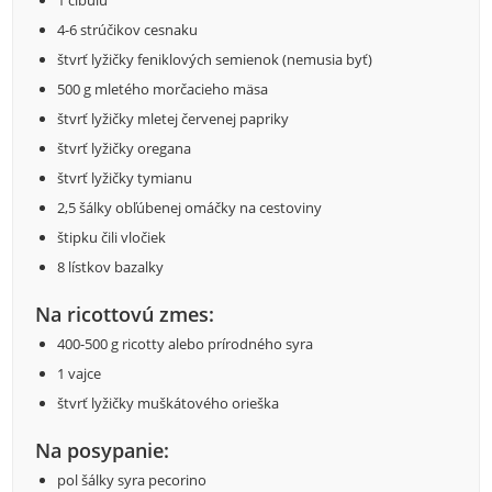
4-6 strúčikov cesnaku
štvrť lyžičky feniklových semienok (nemusia byť)
500 g mletého morčacieho mäsa
štvrť lyžičky mletej červenej papriky
štvrť lyžičky oregana
štvrť lyžičky tymianu
2,5 šálky obľúbenej omáčky na cestoviny
štipku čili vločiek
8 lístkov bazalky
Na ricottovú zmes:
400-500 g ricotty alebo prírodného syra
1 vajce
štvrť lyžičky muškátového orieška
Na posypanie:
pol šálky syra pecorino