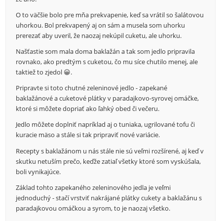
O to väčšie bolo pre mňa prekvapenie, keď sa vrátil so šalátovou
uhorkou. Bol prekvapený aj on sám a musela som uhorku
prerezať aby uveril, že naozaj nekúpil cuketu, ale uhorku.
Našťastie som mala doma baklažán a tak som jedlo pripravila
rovnako, ako predtým s cuketou, čo mu síce chutilo menej, ale
taktiež to zjedol 😀.
Pripravte si toto chutné zeleninové jedlo - zapekané
baklažánové a cuketové plátky v paradajkovo-syrovej omáčke,
ktoré si môžete dopriať ako ľahký obed či večeru.
Jedlo môžete doplniť napríklad aj o tuniaka, ugrilované tofu či
kuracie mäso a stále si tak pripraviť nové variácie.
Recepty s baklažánom u nás stále nie sú veľmi rozšírené, aj keď v
skutku netuším prečo, keďže zatiaľ všetky ktoré som vyskúšala,
boli vynikajúce.
Základ tohto zapekaného zeleninového jedla je veľmi
jednoduchý - stačí vrstviť nakrájané plátky cukety a baklažánu s
paradajkovou omáčkou a syrom, to je naozaj všetko.