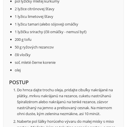
pol lyžičky mletej kurkumy
2 lyžice citrónovej šťavy
1 lyžicu limetovej šťavy
1 lyžicu tamari (alebo sójovej) omáčky
1 lyžičku srirachy (čili omáčky - nemusí byť)
200 g tofu
50 g ryžových rezancov
čili vločky
soľ, mleté čierne korenie
olej
POSTUP
Do hrnca dajte trochu oleja, pridajte cibuľky nakrájané na
plátky, mrkvu nakrájanú na rezance, cuketu nastrúhanú
špiralizérom alebo nakrájanú na tenké rezance, zázvor
nastrúhaný na jemno a prelisovaný cesnak. Na miernom
ohni duste, kým zelenina nezmäkne, asi 10 minút.
Naberte pol šálky horúceho vývaru do malej misky s miso