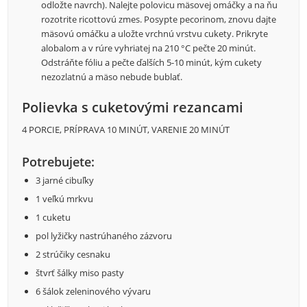
odložte navrch). Nalejte polovicu mäsovej omáčky a na ňu
rozotrite ricottovú zmes. Posypte pecorinom, znovu dajte
mäsovú omáčku a uložte vrchnú vrstvu cukety. Prikryte
alobalom a v rúre vyhriatej na 210 °C pečte 20 minút.
Odstráňte fóliu a pečte ďalších 5-10 minút, kým cukety
nezozlatnú a mäso nebude bublať.
Polievka s cuketovými rezancami
4 PORCIE, PRÍPRAVA 10 MINÚT, VARENIE 20 MINÚT
Potrebujete:
3 jarné cibuľky
1 veľkú mrkvu
1 cuketu
pol lyžičky nastrúhaného zázvoru
2 strúčiky cesnaku
štvrť šálky miso pasty
6 šálok zeleninového vývaru