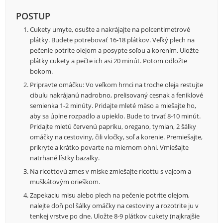
POSTUP
Cukety umyte, osušte a nakrájajte na polcentimetrové
plátky. Budete potrebovať 16-18 plátkov. Veľký plech na
pečenie potrite olejom a posypte soľou a korením. Uložte
plátky cukety a pečte ich asi 20 minút. Potom odložte
bokom.
Pripravte omáčku: Vo veľkom hrnci na troche oleja restujte
cibuľu nakrájanú nadrobno, prelisovaný cesnak a feniklové
semienka 1-2 minúty. Pridajte mleté mäso a miešajte ho,
aby sa úplne rozpadlo a upieklo. Bude to trvať 8-10 minút.
Pridajte mletú červenú papriku, oregano, tymian, 2 šálky
omáčky na cestoviny, čili vločky, soľ a korenie. Premiešajte,
prikryte a krátko povarte na miernom ohni. Vmiešajte
natrhané lístky bazalky.
Na ricottovú zmes v miske zmiešajte ricottu s vajcom a
muškátovým orieškom.
Zapekaciu misu alebo plech na pečenie potrite olejom,
nalejte doň pol šálky omáčky na cestoviny a rozotrite ju v
tenkej vrstve po dne. Uložte 8-9 plátkov cukety (najkrajšie