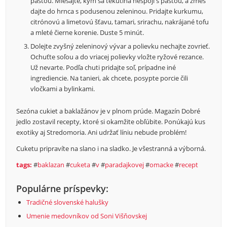
pastou. Miešajte, kým sa tekutina nespojí s pastou, a zmes
dajte do hrnca s podusenou zeleninou. Pridajte kurkumu,
citrónovú a limetovú šťavu, tamari, srirachu, nakrájané tofu
a mleté čierne korenie. Duste 5 minút.
Dolejte zvyšný zeleninový vývar a polievku nechajte zovrieť.
Ochuťte soľou a do vriacej polievky vložte ryžové rezance.
Už nevarte. Podľa chuti pridajte soľ, prípadne iné
ingrediencie. Na tanieri, ak chcete, posypte porcie čili
vločkami a bylinkami.
Sezóna cukiet a baklažánov je v plnom prúde. Magazín Dobré
jedlo zostavil recepty, ktoré si okamžite obľúbite. Ponúkajú kus
exotiky aj Stredomoria. Ani udržať líniu nebude problém!
Cuketu pripravíte na slano i na sladko. Je všestranná a výborná.
tags:
#
baklazan
#
cuketa
#
v
#
paradajkovej
#
omacke
#
recept
Populárne príspevky:
Tradičné slovenské halušky
Umenie medovníkov od Soni Višňovskej