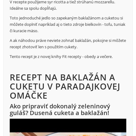
V recepte použijeme syr ricotta a tiež strúhanú mozzarellu.
Ideálne sa spolu dopĺňajú.
Toto jednoduché jedlo so zapekaným baklažánom a cuketou si
môžete doplniť napríklad aj o tieto zdroje bielkovín - tofu, tuniak
či kuracie mäso.
A ak náhodou práve neviete zohnať baklažán, pokojne si môžete
recept zhotoviť len s použitím cukety.
Tento recept je z novej knihy Fit recepty - obedy a večere.
RECEPT NA BAKLAŽÁN A
CUKETU V PARADAJKOVEJ
OMÁČKE
Ako pripraviť dokonalý zeleninový
guláš? Dusená cuketa a baklažán!