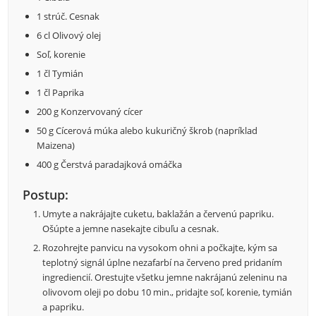
1 strúč. Cesnak
6 cl Olivový olej
Soľ, korenie
1 čl Tymián
1 čl Paprika
200 g Konzervovaný cícer
50 g Cícerová múka alebo kukuričný škrob (napríklad
Maizena)
400 g Čerstvá paradajková omáčka
Postup:
Umyte a nakrájajte cuketu, baklažán a červenú papriku.
Ošúpte a jemne nasekajte cibuľu a cesnak.
Rozohrejte panvicu na vysokom ohni a počkajte, kým sa
teplotný signál úplne nezafarbí na červeno pred pridaním
ingrediencií. Orestujte všetku jemne nakrájanú zeleninu na
olivovom oleji po dobu 10 min., pridajte soľ, korenie, tymián
a papriku.