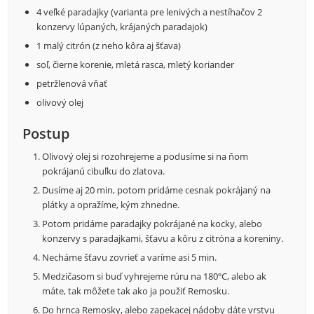
4 veľké paradajky (varianta pre lenivých a nestíhačov 2
konzervy lúpaných, krájaných paradajok)
1 malý citrón (z neho kôra aj šťava)
soľ, čierne korenie, mletá rasca, mletý koriander
petržlenová vňať
olivový olej
Postup
Olivový olej si rozohrejeme a podusíme si na ňom
pokrájanú cibuľku do zlatova.
Dusíme aj 20 min, potom pridáme cesnak pokrájaný na
plátky a opražíme, kým zhnedne.
Potom pridáme paradajky pokrájané na kocky, alebo
konzervy s paradajkami, šťavu a kôru z citróna a koreniny.
Necháme šťavu zovrieť a varíme asi 5 min.
Medzičasom si buď vyhrejeme rúru na 180ºC, alebo ak
máte, tak môžete tak ako ja použiť Remosku.
Do hrnca Remosky, alebo zapekacej nádoby dáte vrstvu