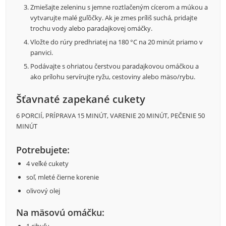
Zmiešajte zeleninu s jemne roztlačeným cícerom a múkou a
vytvarujte malé guľôčky. Ak je zmes príliš suchá, pridajte
trochu vody alebo paradajkovej omáčky.
Vložte do rúry predhriatej na 180 °C na 20 minút priamo v
panvici.
Podávajte s ohriatou čerstvou paradajkovou omáčkou a
ako prílohu servírujte ryžu, cestoviny alebo mäso/rybu.
Šťavnaté zapekané cukety
6 PORCIÍ, PRÍPRAVA 15 MINÚT, VARENIE 20 MINÚT, PEČENIE 50
MINÚT
Potrebujete:
4 veľké cukety
soľ, mleté čierne korenie
olivový olej
Na mäsovú omáčku:
1 cibuľu