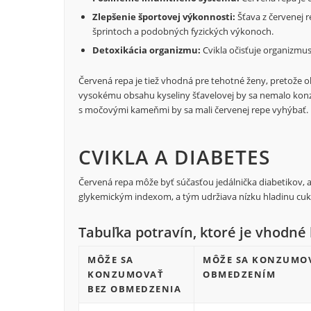
Zlepšenie športovej výkonnosti:
Šťava z červenej r
šprintoch a podobných fyzických výkonoch.
Detoxikácia organizmu:
Cvikla očisťuje organizmu
Červená repa je tiež vhodná pre tehotné ženy, pretože obs
vysokému obsahu kyseliny šťavelovej by sa nemalo konzu
s močovými kameňmi by sa mali červenej repe vyhýbať.
CVIKLA A DIABETES
Červená repa môže byť súčasťou jedálnička diabetikov, a
glykemickým indexom, a tým udržiava nízku hladinu cukr
Tabuľka potravín, ktoré je vhodné
MÔŽE SA
MÔŽE SA KONZUMOV
KONZUMOVAŤ
OBMEDZENÍM
BEZ OBMEDZENIA