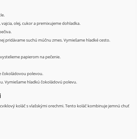
le.
 vajcia, olej, cukor a premixujeme dohladka.
ečiva.
nej pridávame suchú múčnu zmes. Vymiešame hladké cesto.
 vystelieme papierom na pečenie.
e čokoládovou polevou.
du. Vymiešame hladkú čokoládovú polevu.
i
na cviklový koláč s vlašskými orechmi. Tento koláč kombinuje jemnú chuť