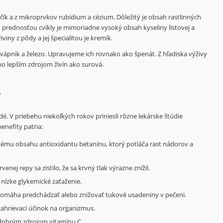
rčík a z mikroprvkov rubídium a cézium. Dôležitý je obsah rastlinných
u prednosťou cvikly je mimoriadne vysoký obsah kyseliny listovej a
viny z pôdy a jej špecialitou je kremík.
, vápnik a železo. Upravujeme ich rovnako ako špenát. Z hľadiska výživy
 lepším zdrojom živín ako surová.
Y
dé. V priebehu niekoľkých rokov priniesli rôzne lekárske štúdie
enefity patria:
mu obsahu antioxidantu betanínu, ktorý potláča rast nádorov a
venej repy sa zistilo, že sa krvný tlak výrazne znížil.
nízke glykemické zaťaženie.
pomáha predchádzať alebo znižovať tukové usadeniny v pečeni.
ahrievací účinok na organizmus.
dobrým zdrojom vitamínu C.