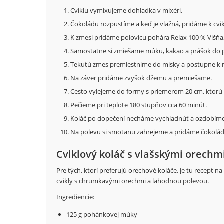
Cviklu vymixujeme dohladka v mixéri.
Čokoládu rozpustíme a keď je vlažná, pridáme k cvik
K zmesi pridáme polovicu pohára Relax 100 % Višňa,
Samostatne si zmiešame múku, kakao a prášok do p
Tekutú zmes premiestnime do misky a postupne k 
Na záver pridáme zvyšok džemu a premiešame.
Cesto vylejeme do formy s priemerom 20 cm, ktorú
Pečieme pri teplote 180 stupňov cca 60 minút.
Koláč po dopečení necháme vychladnúť a ozdobím
Na polevu si smotanu zahrejeme a pridáme čokolá
Cviklový koláč s vlašskými orechm
Pre tých, ktorí preferujú orechové koláče, je tu recept 
cvikly s chrumkavými orechmi a lahodnou polevou.
Ingrediencie:
125 g pohánkovej múky