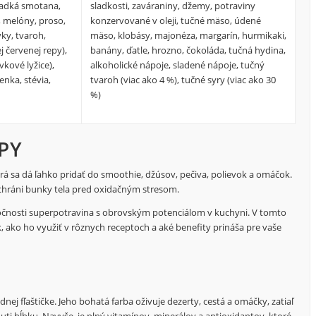
sladká smotana,
sladkosti, zaváraniny, džemy, potraviny
, melóny, proso,
konzervované v oleji, tučné mäso, údené
ivky, tvaroh,
mäso, klobásy, majonéza, margarín, hurmikaki,
j červenej repy),
banány, ďatle, hrozno, čokoláda, tučná hydina,
vkové lyžice),
alkoholické nápoje, sladené nápoje, tučný
enka, stévia,
tvaroh (viac ako 4 %), tučné syry (viac ako 30
%)
PY
orá sa dá ľahko pridať do smoothie, džúsov, pečiva, polievok a omáčok.
chráni bunky tela pred oxidačným stresom.
utočnosti superpotravina s obrovským potenciálom v kuchyni. V tomto
k, ako ho využiť v rôznych receptoch a aké benefity prináša pre vaše
dnej fľaštičke. Jeho bohatá farba oživuje dezerty, cestá a omáčky, zatiaľ
ti hĺbku. Navyše, je plný vitamínov, minerálov a antioxidantov, ktoré