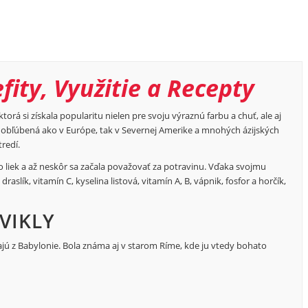
fity, Využitie a Recepty
torá si získala popularitu nielen pre svoju výraznú farbu a chuť, ale aj
 obľúbená ako v Európe, tak v Severnej Amerike a mnohých ázijských
tredí.
o liek a až neskôr sa začala považovať za potravinu. Vďaka svojmu
aslík, vitamín C, kyselina listová, vitamín A, B, vápnik, fosfor a horčík,
VIKLY
ajú z Babylonie. Bola známa aj v starom Ríme, kde ju vtedy bohato