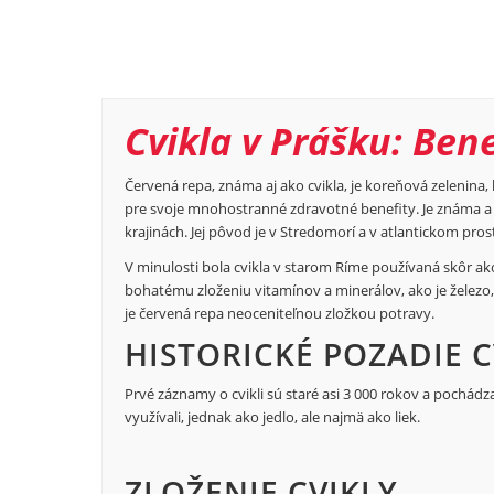
Cvikla v Prášku: Bene
Červená repa, známa aj ako cvikla, je koreňová zelenina, k
pre svoje mnohostranné zdravotné benefity. Je známa a
krajinách. Jej pôvod je v Stredomorí a v atlantickom pros
V minulosti bola cvikla v starom Ríme používaná skôr ak
bohatému zloženiu vitamínov a minerálov, ako je železo, dr
je červená repa neoceniteľnou zložkou potravy.
HISTORICKÉ POZADIE C
Prvé záznamy o cvikli sú staré asi 3 000 rokov a pochádz
využívali, jednak ako jedlo, ale najmä ako liek.
ZLOŽENIE CVIKLY