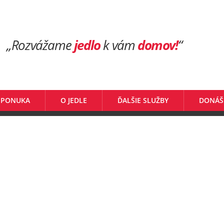
„Rozvážame
jedlo
k vám
domov!
“
 PONUKA
O JEDLE
ĎALŠIE SLUŽBY
DONÁŠ