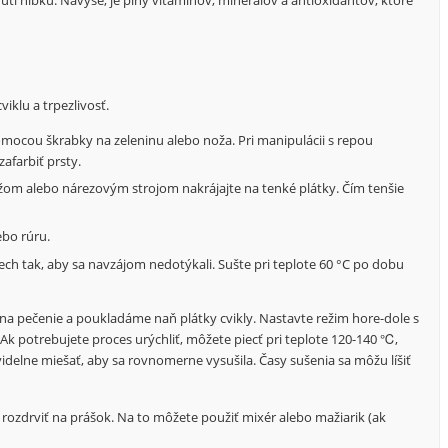
iklu a trpezlivosť.
ocou škrabky na zeleninu alebo noža. Pri manipulácii s repou
farbiť prsty.
žom alebo nárezovým strojom nakrájajte na tenké plátky. Čím tenšie
ebo rúru.
ech tak, aby sa navzájom nedotýkali. Sušte pri teplote 60 °C po dobu
a pečenie a poukladáme naň plátky cvikly. Nastavte režim hore-dole s
 Ak potrebujete proces urýchliť, môžete piecť pri teplote 120-140 ℃,
videlne miešať, aby sa rovnomerne vysušila. Časy sušenia sa môžu líšiť
 rozdrviť na prášok. Na to môžete použiť mixér alebo mažiarik (ak