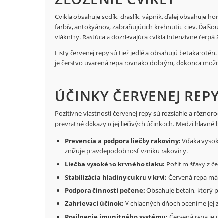
Cvikla obsahuje sodík, draslík, vápnik, ďalej obsahuje ho
farbív, antokyánov, zabraňujúcich krehnutiu ciev. Ďalšo
vlákniny. Rastúca a dozrievajúca cvikla intenzívne čerpá ži
Listy červenej repy sú tiež jedlé a obsahujú betakarotén
je čerstvo uvarená repa rovnako dobrým, dokonca možno
ÚČINKY ČERVENEJ REP
Pozitívne vlastnosti červenej repy sú rozsiahle a rôznoro
prevratné dôkazy o jej liečivých účinkoch. Medzi hlavné b
Prevencia a podpora liečby rakoviny:
Vďaka vysoké
znižuje pravdepodobnosť vzniku rakoviny.
Liečba vysokého krvného tlaku:
Požitím šťavy z čer
Stabilizácia hladiny cukru v krvi:
Červená repa má 
Podpora činnosti pečene:
Obsahuje betaín, ktorý 
Zahrievací účinok:
V chladných dňoch oceníme jej z
Posilnenie imunitného systému:
Červená repa je 