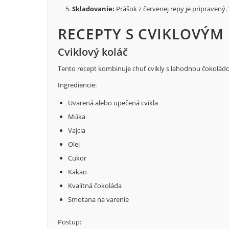
Skladovanie:
Prášok z červenej repy je pripravený.
RECEPTY S CVIKLOVÝM
Cviklový koláč
Tento recept kombinuje chuť cvikly s lahodnou čokoládou
Ingrediencie:
Uvarená alebo upečená cvikla
Múka
Vajcia
Olej
Cukor
Kakao
Kvalitná čokoláda
Smotana na varenie
Postup: