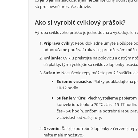
sú prospešné pre vaše zdravie.
Ako si vyrobiť cviklový prášok?
Výroba cviklového prášku je jednoduchá a vyžaduje len cv
Príprava cvikly:
Repu dôkladne umyte a ošúpte pom
odporúčame používať rukavice, pretože vám môžu za
Krájanie:
Cviklu prekrojte na polovicu a ostrým no
sú plátky, tým rýchlejšie sa cviklové lupienky usušia.
Sušenie:
Na sušenie repy môžete použiť sušičku al
Sušenie v sušičke:
Plátky poukladajte na pl
10-12 hodín.
Sušenie v rúre:
Plech vystelieme papierom n
konvekciou, teplota 70 ℃, čas - 15-17 hodín.
čas - 5-6 hodín, pričom je potrebné repu pra
v závislosti od vašej rúry.
Drvenie:
Ďalej je potrebné lupienky z červenej repy
máte malé množstvo).