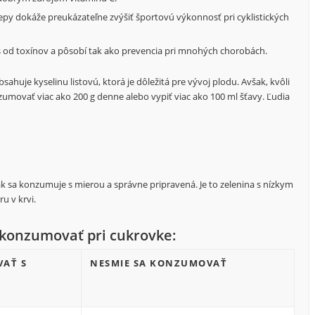
epy dokáže preukázateľne zvýšiť športovú výkonnosť pri cyklistických
s od toxínov a pôsobí tak ako prevencia pri mnohých chorobách.
ahuje kyselinu listovú, ktorá je dôležitá pre vývoj plodu. Avšak, kvôli
movať viac ako 200 g denne alebo vypiť viac ako 100 ml šťavy. Ľudia
k sa konzumuje s mierou a správne pripravená. Je to zelenina s nízkym
u v krvi.
 konzumovať pri cukrovke:
AŤ S
NESMIE SA KONZUMOVAŤ