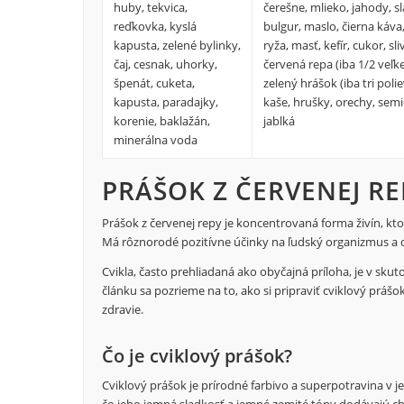
huby, tekvica,
čerešne, mlieko, jahody, 
reďkovka, kyslá
bulgur, maslo, čierna káva
kapusta, zelené bylinky,
ryža, masť, kefír, cukor, sl
čaj, cesnak, uhorky,
červená repa (iba 1/2 veľke
špenát, cuketa,
zelený hrášok (iba tri polie
kapusta, paradajky,
kaše, hrušky, orechy, semi
korenie, baklažán,
jablká
minerálna voda
PRÁŠOK Z ČERVENEJ RE
Prášok z červenej repy je koncentrovaná forma živín, kt
Má rôznorodé pozitívne účinky na ľudský organizmus a 
Cvikla, často prehliadaná ako obyčajná príloha, je v sk
článku sa pozrieme na to, ako si pripraviť cviklový prášo
zdravie.
Čo je cviklový prášok?
Cviklový prášok je prírodné farbivo a superpotravina v je
čo jeho jemná sladkosť a jemné zemité tóny dodávajú chu