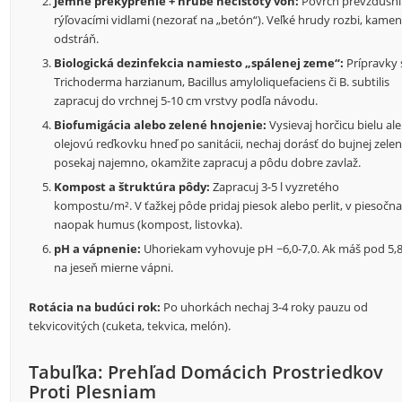
Jemné prekyprenie + hrubé nečistoty von:
Povrch prevzdušni
rýľovacími vidlami (nezorať na „betón“). Veľké hrudy rozbi, kame
odstráň.
Biologická dezinfekcia namiesto „spálenej zeme“:
Prípravky 
Trichoderma harzianum
,
Bacillus amyloliquefaciens
či
B. subtilis
zapracuj do vrchnej 5-10 cm vrstvy podľa návodu.
Biofumigácia alebo zelené hnojenie:
Vysievaj horčicu bielu al
olejovú reďkovku hneď po sanitácii, nechaj dorásť do bujnej zelen
posekaj najemno, okamžite zapracuj a pôdu dobre zavlaž.
Kompost a štruktúra pôdy:
Zapracuj 3-5 l vyzretého
kompostu/m². V ťažkej pôde pridaj piesok alebo perlit, v piesočna
naopak humus (kompost, listovka).
pH a vápnenie:
Uhoriekam vyhovuje pH ~6,0-7,0. Ak máš pod 5,8
na jeseň mierne vápni.
Rotácia na budúci rok:
Po uhorkách nechaj 3-4 roky pauzu od
tekvicovitých (cuketa, tekvica, melón).
Tabuľka: Prehľad Domácich Prostriedkov
Proti Plesniam