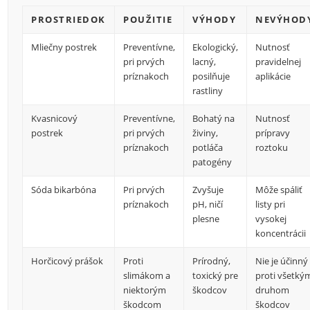
PROSTRIEDOK
POUŽITIE
VÝHODY
NEVÝHOD
Mliečny postrek
Preventívne,
Ekologický,
Nutnosť
pri prvých
lacný,
pravidelnej
príznakoch
posilňuje
aplikácie
rastliny
Kvasnicový
Preventívne,
Bohatý na
Nutnosť
postrek
pri prvých
živiny,
prípravy
príznakoch
potláča
roztoku
patogény
Sóda bikarbóna
Pri prvých
Zvyšuje
Môže spáliť
príznakoch
pH, ničí
listy pri
plesne
vysokej
koncentrácii
Horčicový prášok
Proti
Prírodný,
Nie je účinný
slimákom a
toxický pre
proti všetký
niektorým
škodcov
druhom
škodcom
škodcov