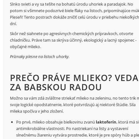
Slnko svieti a vy sa tešíte na bohatú úrodu uhoriek a paradajok. No
potom si všimnete podozrivé biele fľaky na listoch, pripomínajúce mú
Pleseň! Tento postrach dokáže zničiť celú úrodu v priebehu niekoľkýc
dní.
Skôr než siahnete po agresívnych chemických prípravkoch, otvorte
chladničku. Práve tam sa skrýva účinný, ekologický a lacný spojenec -
obyčajné mlieko.
Príznaky plesne na listoch uhorky.
PREČO PRÁVE MLIEKO? VEDA
ZA BABSKOU RADOU
Možno sa vám zdá zvláštne striekať mlieko na zeleninu, no tento trik
svoje logické opodstatnenie, ktoré potvrdzujú aj niektoré štúdie. Sila
mlieka spočíva v jeho zložení.
Po prvé, mlieko obsahuje bielkovinu zvanú
laktoferín
, ktorá má s
antimikrobiálne vlastnosti. Po nastriekaní na listy a vystavení
slnečnému žiareniu vytvára prostredie, ktoré je pre spóry húb a pl