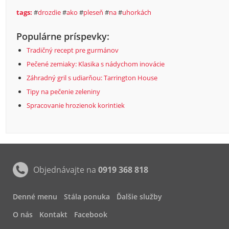
tags:
#
drozdie
#
ako
#
pleseň
#
na
#
uhorkách
Populárne príspevky:
Tradičný recept pre gurmánov
Pečené zemiaky: Klasika s nádychom inovácie
Záhradný gril s udiarňou: Tarrington House
Tipy na pečenie zeleniny
Spracovanie hrozienok korintiek
Objednávajte na
0919 368 818
Denné menu
Stála ponuka
Ďalšie služby
O nás
Kontakt
Facebook