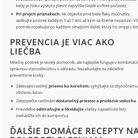
kedy je riziko výskytu plesní najvyššie (teplé a vlhké počasie).
Pri prvých príznakoch:
Ak objavíte prvé biele fľaky múčnatky,
aplikujte postrek každých 5 až 7 dní, až kým sa šírenie nezastaví. V
postrek zopakujte po každom silnejšom daždi, ktorý ho zmyje z lis
PREVENCIA JE VIAC AKO
LIEČBA
Mliečny postrek je skvelý pomocník, ale najlepšie funguje v kombinácii
správnou starostlivosťou o záhradu. Nezabúdajte na základné
preventívne kroky:
Zalievajte rastliny
priamo ku koreňom
, vyhýbajte sa zbytočnému
vlhčeniu listov.
Zabezpečte rastlinám
dostatočný priestor a prúdenie vzduchu
.
Pravidelne
odstraňujte a likvidujte
všetky napadnuté listy
(nehádžte ich do kompostu).
ĎALŠIE DOMÁCE RECEPTY N