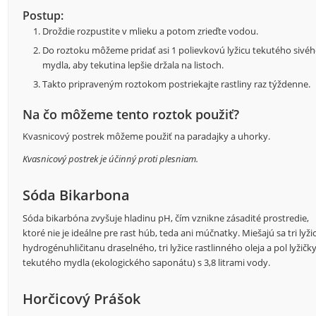
Postup:
Droždie rozpustite v mlieku a potom zrieďte vodou.
Do roztoku môžeme pridať asi 1 polievkovú lyžicu tekutého sivé
mydla, aby tekutina lepšie držala na listoch.
Takto pripraveným roztokom postriekajte rastliny raz týždenne.
Na čo môžeme tento roztok použiť?
Kvasnicový postrek môžeme použiť na paradajky a uhorky.
Kvasnicový postrek je účinný proti plesniam.
Sóda Bikarbona
Sóda bikarbóna zvyšuje hladinu pH, čím vznikne zásadité prostredie,
ktoré nie je ideálne pre rast húb, teda ani múčnatky. Miešajú sa tri lyži
hydrogénuhličitanu draselného, tri lyžice rastlinného oleja a pol lyžičk
tekutého mydla (ekologického saponátu) s 3,8 litrami vody.
Horčicový Prášok