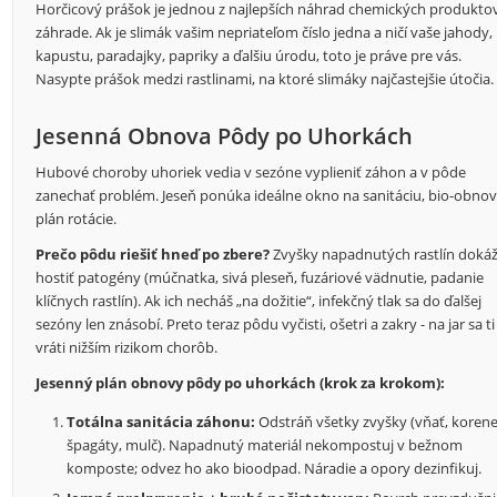
Horčicový prášok je jednou z najlepších náhrad chemických produkto
záhrade. Ak je slimák vašim nepriateľom číslo jedna a ničí vaše jahody,
kapustu, paradajky, papriky a ďalšiu úrodu, toto je práve pre vás.
Nasypte prášok medzi rastlinami, na ktoré slimáky najčastejšie útočia.
Jesenná Obnova Pôdy po Uhorkách
Hubové choroby uhoriek vedia v sezóne vyplieniť záhon a v pôde
zanechať problém. Jeseň ponúka ideálne okno na sanitáciu, bio-obnov
plán rotácie.
Prečo pôdu riešiť hneď po zbere?
Zvyšky napadnutých rastlín doká
hostiť patogény (múčnatka, sivá pleseň, fuzáriové vädnutie, padanie
klíčnych rastlín). Ak ich necháš „na dožitie“, infekčný tlak sa do ďalšej
sezóny len znásobí. Preto teraz pôdu vyčisti, ošetri a zakry - na jar sa ti
vráti nižším rizikom chorôb.
Jesenný plán obnovy pôdy po uhorkách (krok za krokom):
Totálna sanitácia záhonu:
Odstráň všetky zvyšky (vňať, korene
špagáty, mulč). Napadnutý materiál nekompostuj v bežnom
komposte; odvez ho ako bioodpad. Náradie a opory dezinfikuj.