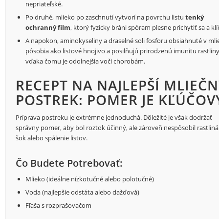
nepriateľské.
Po druhé, mlieko po zaschnutí vytvorí na povrchu listu
tenký
ochranný film
, ktorý fyzicky bráni spóram plesne prichytiť sa a klíč
A napokon, aminokyseliny a draselné soli fosforu obsiahnuté v mli
pôsobia ako listové hnojivo a posilňujú prirodzenú imunitu rastliny
vďaka čomu je odolnejšia voči chorobám.
RECEPT NA NAJLEPŠÍ MLIEČ
POSTREK: POMER JE KĽÚČOV
Príprava postreku je extrémne jednoduchá. Dôležité je však dodržať
správny pomer, aby bol roztok účinný, ale zároveň nespôsobil rastlin
šok alebo spálenie listov.
Čo Budete Potrebovať:
Mlieko (ideálne nízkotučné alebo polotučné)
Voda (najlepšie odstáta alebo dažďová)
Fľaša s rozprašovačom