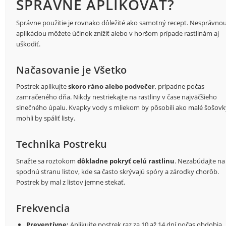
SPRÁVNE APLIKOVAŤ?
Správne použitie je rovnako dôležité ako samotný recept. Nesprávno
aplikáciou môžete účinok znížiť alebo v horšom prípade rastlinám aj
uškodiť.
Načasovanie je Všetko
Postrek aplikujte
skoro ráno alebo podvečer
, prípadne počas
zamračeného dňa. Nikdy nestriekajte na rastliny v čase najväčšieho
slnečného úpalu. Kvapky vody s mliekom by pôsobili ako malé šošovk
mohli by spáliť listy.
Technika Postreku
Snažte sa roztokom
dôkladne pokryť celú rastlinu
. Nezabúdajte na
spodnú stranu listov, kde sa často skrývajú spóry a zárodky chorôb.
Postrek by mal z listov jemne stekať.
Frekvencia
Preventívne:
Aplikujte postrek raz za 10 až 14 dní počas obdobia,