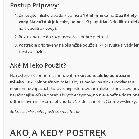
Postup Prípravy:
Zmiešajte mlieko a vodu v pomere
1 diel mlieka na 2 až 3 diely
vody
. Na začiatok je ideálny pomer 1:3 (napríklad 3 decilitre mliek
na 9 decilitrov vody).
Roztok nalejte do rozprašovača a dobre pretrepte.
Postrek je pripravený na okamžité použitie. Pripravujte si vždy le
čerstvú dávku.
Aké Mlieko Použiť?
Najčastejšie sa odporúča používať
nízkotučné alebo polotučné
mlieko
. Tuk v plnotučnom mlieku by sa mohol na slnku rozkladať a
nepríjemne zapáchať. Surové, nepasterizované mlieko je považované 
najúčinnejšie vďaka obsahu živých enzýmov, no nie je bežne dostupné
odtučneným mliekom z obchodu však dosiahnete výborné výsledky.
Aplikácia mliečneho postreku na uhorky.
AKO A KEDY POSTREK