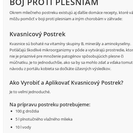
BOJ PROTI PLESNIAM
Okrem mliečneho postreku existujú aj ďalšie domáce recepty, ktoré 
môžu pomôcť v boji proti plesniam a iným chorobám v záhrade:
Kvasnicový Postrek
Kvasnice sú bohaté na vitamíny skupiny B, minerály a aminokyseliny.
Potláčajú škodlivé mikroorganizmy v pôde a vytvárajú prostredie, kto
nie je priaznivé pre množenie patogénov spôsobujúcich plesne či
múčnatku. Je to jednoduchšie, ako sa by sa mohlo zdať a vďaka tomu
návodu z portálu kobieta sa dočkáte úžasných výsledkov.
Ako Vyrobiť a Aplikovať Kvasnicový Postrek?
Je to veľmi jednoduché.
Na prípravu postreku potrebujeme:
100 g droždia
5 l plnotučného vlažného mlieka
10 l vody