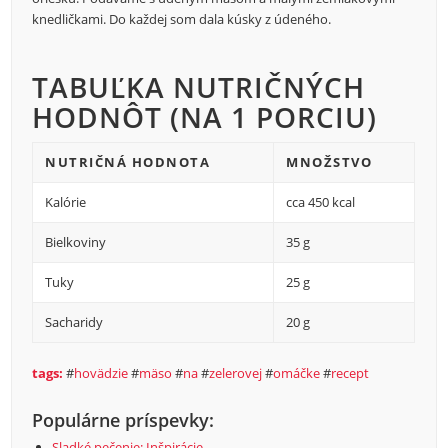
knedličkami. Do každej som dala kúsky z údeného.
TABUĽKA NUTRIČNÝCH
HODNÔT (NA 1 PORCIU)
NUTRIČNÁ HODNOTA
MNOŽSTVO
Kalórie
cca 450 kcal
Bielkoviny
35 g
Tuky
25 g
Sacharidy
20 g
tags:
#
hovädzie
#
mäso
#
na
#
zelerovej
#
omáčke
#
recept
Populárne príspevky:
Sladké pečenie: Inšpirácie