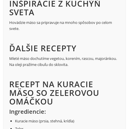
INŠPIRÁCIE Z KUCHÝŇ
SVETA
Hovädzie mäso sa pripravuje na mnoho spôsobov po celom
svete.
ĎALŠIE RECEPTY
Mleté mäso dochutíme vegetou, korením, rascou, majoránkou.
Na oleji pražíme cibuľu do sklovita.
RECEPT NA KURACIE
MÄSO SO ZELEROVOU
OMÁČKOU
Ingrediencie:
Kuracie mäso (prsia, stehná, krídla)
Zeler