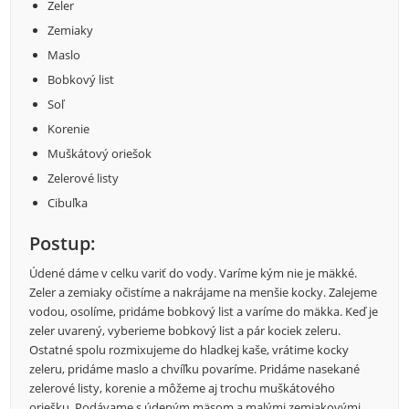
Zeler
Zemiaky
Maslo
Bobkový list
Soľ
Korenie
Muškátový oriešok
Zelerové listy
Cibuľka
Postup:
Údené dáme v celku variť do vody. Varíme kým nie je mäkké.
Zeler a zemiaky očistíme a nakrájame na menšie kocky. Zalejeme
vodou, osolíme, pridáme bobkový list a varíme do mäkka. Keď je
zeler uvarený, vyberieme bobkový list a pár kociek zeleru.
Ostatné spolu rozmixujeme do hladkej kaše, vrátime kocky
zeleru, pridáme maslo a chvíľku povaríme. Pridáme nasekané
zelerové listy, korenie a môžeme aj trochu muškátového
oriešku. Podávame s údeným mäsom a malými zemiakovými