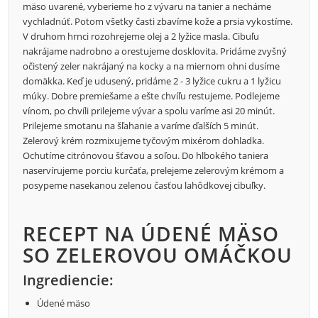
mäso uvarené, vyberieme ho z vývaru na tanier a necháme
vychladnúť. Potom všetky časti zbavíme kože a prsia vykostíme.
V druhom hrnci rozohrejeme olej a 2 lyžice masla. Cibuľu
nakrájame nadrobno a orestujeme dosklovita. Pridáme zvyšný
očistený zeler nakrájaný na kocky a na miernom ohni dusíme
domäkka. Keď je udusený, pridáme 2 - 3 lyžice cukru a 1 lyžicu
múky. Dobre premiešame a ešte chvíľu restujeme. Podlejeme
vínom, po chvíli prilejeme vývar a spolu varíme asi 20 minút.
Prilejeme smotanu na šľahanie a varíme ďalších 5 minút.
Zelerový krém rozmixujeme tyčovým mixérom dohladka.
Ochutíme citrónovou šťavou a soľou. Do hlbokého taniera
naservírujeme porciu kurčaťa, prelejeme zelerovým krémom a
posypeme nasekanou zelenou časťou lahôdkovej cibuľky.
RECEPT NA ÚDENÉ MÄSO
SO ZELEROVOU OMÁČKOU
Ingrediencie:
Údené mäso