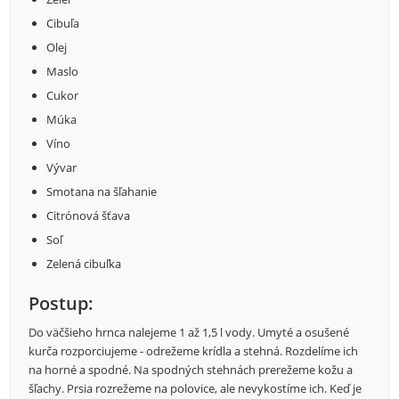
Cibuľa
Olej
Maslo
Cukor
Múka
Víno
Vývar
Smotana na šľahanie
Citrónová šťava
Soľ
Zelená cibuľka
Postup:
Do väčšieho hrnca nalejeme 1 až 1,5 l vody. Umyté a osušené
kurča rozporciujeme - odrežeme krídla a stehná. Rozdelíme ich
na horné a spodné. Na spodných stehnách prerežeme kožu a
šľachy. Prsia rozrežeme na polovice, ale nevykostíme ich. Keď je