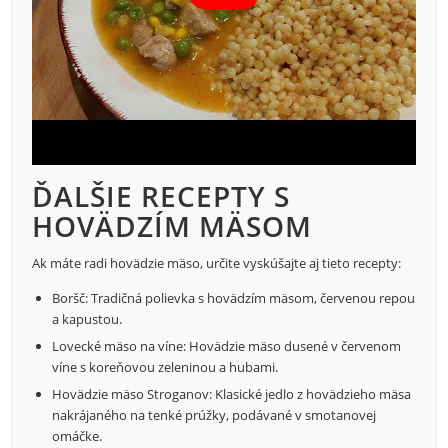
ĎALŠIE RECEPTY S
HOVÄDZÍM MÄSOM
Ak máte radi hovädzie mäso, určite vyskúšajte aj tieto recepty:
Boršč: Tradičná polievka s hovädzím mäsom, červenou repou
a kapustou.
Lovecké mäso na víne: Hovädzie mäso dusené v červenom
víne s koreňovou zeleninou a hubami.
Hovädzie mäso Stroganov: Klasické jedlo z hovädzieho mäsa
nakrájaného na tenké prúžky, podávané v smotanovej
omáčke.