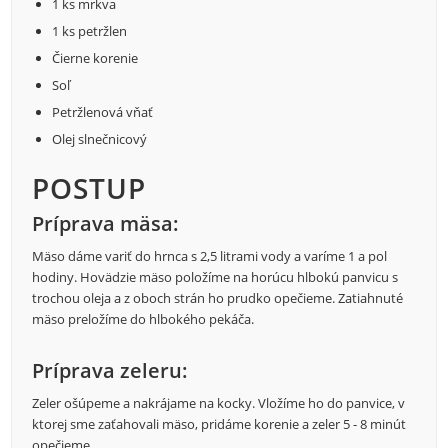
1 ks mrkva
1 ks petržlen
Čierne korenie
Soľ
Petržlenová vňať
Olej slnečnicový
POSTUP
Príprava mäsa:
Mäso dáme variť do hrnca s 2,5 litrami vody a varíme 1 a pol
hodiny. Hovädzie mäso položíme na horúcu hlbokú panvicu s
trochou oleja a z oboch strán ho prudko opečieme. Zatiahnuté
mäso preložíme do hlbokého pekáča.
Príprava zeleru:
Zeler ošúpeme a nakrájame na kocky. Vložíme ho do panvice, v
ktorej sme zaťahovali mäso, pridáme korenie a zeler 5 - 8 minút
opečieme.