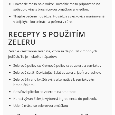
Hovädzie mäso na divoko: Hovädzie mäso pripravené na
spôsob diviny s brusnicovou omáčkou a knedľou.
Thajské pečené hovädzie: Hovädzia sviečkovica marinovaná
v ázijských koreninách a pečená v rúre.
RECEPTY S POUŽITÍM
ZELERU
Zeler je všestranná zelenina, ktorá sa dá použiť v mnohých
jedlách. Tu je niekoľko nápadov:
Zelerová polievka: Krémová polievka zo zeleru a zemiakov.
Zelerový šalát: Osviežujúci šalát zo zeleru, jabĺk a orechov.
Zelerové hranolky: Zdravšia alternatíva k zemiakovým
hranolčekom.
Bravčové pliecko so zelerom na smotane
Kurací vývar: Zeler je výborná ingrediencia do polievok.
Údené mäso so zelerovou omáčkou