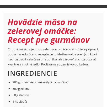
Hovädzie mäso na
zelerovej omáčke:
Recept pre gurmánov
Chutné mäsko s jemnou zelerovou omáčkou si môžete pripraviť
podľa nasledujúceho receptu. Je to ideálna voľba pre tých, ktorí
nechcú tráviť veľa času pri sporáku, ale zároveň si chcú dopriať
kvalitné a chutné jedlo. Podávame so zemiakovou kašou.
INGREDIENCIE
700 g hovädzieho mäsa (lýtko - močing)
500 g zeleru
50 g slaniny
1 ks cibuľa