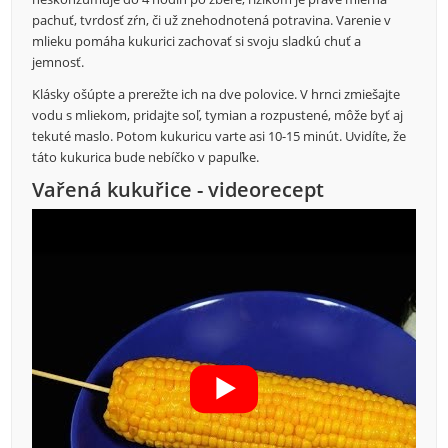
pachuť, tvrdosť zŕn, či už znehodnotená potravina. Varenie v
mlieku pomáha kukurici zachovať si svoju sladkú chuť a
jemnosť.
Klásky ošúpte a prerežte ich na dve polovice. V hrnci zmiešajte
vodu s mliekom, pridajte soľ, tymian a rozpustené, môže byť aj
tekuté maslo. Potom kukuricu varte asi 10-15 minút. Uvidíte, že
táto kukurica bude nebíčko v papuľke.
Vařená kukuřice - videorecept