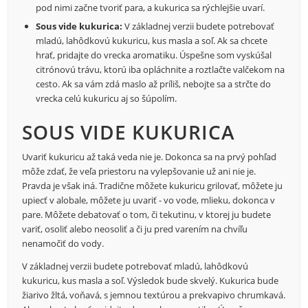
pod nimi začne tvoriť para, a kukurica sa rýchlejšie uvarí.
Sous vide kukurica:
V základnej verzii budete potrebovať
mladú, lahôdkovú kukuricu, kus masla a soľ. Ak sa chcete
hrať, pridajte do vrecka aromatiku. Úspešne som vyskúšal
citrónovú trávu, ktorú iba opláchnite a roztlačte valčekom na
cesto. Ak sa vám zdá maslo až príliš, nebojte sa a strčte do
vrecka celú kukuricu aj so šúpolím.
SOUS VIDE KUKURICA
Uvariť kukuricu až taká veda nie je. Dokonca sa na prvý pohľad
môže zdať, že veľa priestoru na vylepšovanie už ani nie je.
Pravda je však iná. Tradične môžete kukuricu grilovať, môžete ju
upiecť v alobale, môžete ju uvariť - vo vode, mlieku, dokonca v
pare. Môžete debatovať o tom, či tekutinu, v ktorej ju budete
variť, osoliť alebo neosoliť a či ju pred varením na chvíľu
nenamočiť do vody.
V základnej verzii budete potrebovať mladú, lahôdkovú
kukuricu, kus masla a soľ. Výsledok bude skvelý. Kukurica bude
žiarivo žltá, voňavá, s jemnou textúrou a prekvapivo chrumkavá.