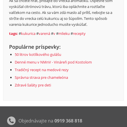
Ak sa chcete hrať, pridajte do vrecka aromatiku. Úspešne som
vyskúšal citrónovú trávu, ktorú iba opláchnite a roztlačte
valčekom na cesto. Ak sa vám zdá maslo až príliš, nebojte sa a
strčte do vrecka celú kukuricu aj so šúpolím. Tento spôsob
varenia kukurice jednoducho musíte vyskúšať.
tags:
#
kukurica
#
varená
#
v
#
mlieku
#
recepty
Populárne príspevky:
50 litrov kotlíkového gulášu
Denné menu v NMnV - Vináreň pod Kostolom
Tradičný recept na medové rezy
Správna strava pre chameleóna
Zdravé šaláty pre deti
Objednávajte na
0919 368 818