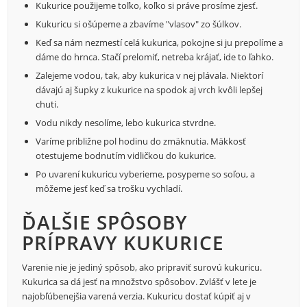
Kukurice použijeme toľko, koľko si práve prosíme zjesť.
Kukuricu si ošúpeme a zbavíme "vlasov" zo šúlkov.
Keď sa nám nezmestí celá kukurica, pokojne si ju prepolíme a
dáme do hrnca. Stačí prelomiť, netreba krájať, ide to ľahko.
Zalejeme vodou, tak, aby kukurica v nej plávala. Niektorí
dávajú aj šupky z kukurice na spodok aj vrch kvôli lepšej
chuti.
Vodu nikdy nesolíme, lebo kukurica stvrdne.
Varíme približne pol hodinu do zmäknutia. Mäkkosť
otestujeme bodnutím vidličkou do kukurice.
Po uvarení kukuricu vyberieme, posypeme so soľou, a
môžeme jesť keď sa trošku vychladí.
ĎALŠIE SPÔSOBY
PRÍPRAVY KUKURICE
Varenie nie je jediný spôsob, ako pripraviť surovú kukuricu.
Kukurica sa dá jesť na množstvo spôsobov. Zvlášť v lete je
najobľúbenejšia varená verzia. Kukuricu dostať kúpiť aj v