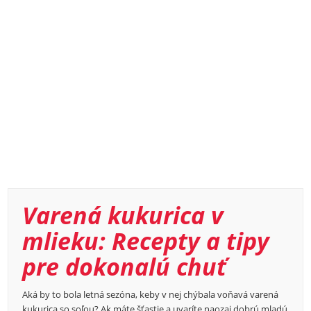
Varená kukurica v
mlieku: Recepty a tipy
pre dokonalú chuť
Aká by to bola letná sezóna, keby v nej chýbala voňavá varená
kukurica so soľou? Ak máte šťastie a uvaríte naozaj dobrú mladú