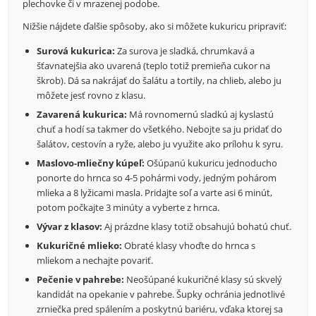
plechovke či v mrazenej podobe.
Nižšie nájdete ďalšie spôsoby, ako si môžete kukuricu pripraviť:
Surová kukurica:
Za surova je sladká, chrumkavá a
šťavnatejšia ako uvarená (teplo totiž premieňa cukor na
škrob). Dá sa nakrájať do šalátu a tortily, na chlieb, alebo ju
môžete jesť rovno z klasu.
Zavarená kukurica:
Má rovnomernú sladkú aj kyslastú
chuť a hodí sa takmer do všetkého. Nebojte sa ju pridať do
šalátov, cestovín a ryže, alebo ju využite ako prílohu k syru.
Maslovo-mliečny kúpeľ:
Ošúpanú kukuricu jednoducho
ponorte do hrnca so 4-5 pohármi vody, jedným pohárom
mlieka a 8 lyžicami masla. Pridajte soľ a varte asi 6 minút,
potom počkajte 3 minúty a vyberte z hrnca.
Vývar z klasov:
Aj prázdne klasy totiž obsahujú bohatú chuť.
Kukuričné mlieko:
Obraté klasy vhoďte do hrnca s
mliekom a nechajte povariť.
Pečenie v pahrebe:
Neošúpané kukuričné klasy sú skvelý
kandidát na opekanie v pahrebe. Šupky ochránia jednotlivé
zrniečka pred spálením a poskytnú bariéru, vďaka ktorej sa