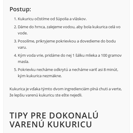
Postup:
Kukuricu očistíme od šúpolia a vláskov.
Dáme do hrnca, zalejeme vodou, aby bola kukurica celá vo
vode.
Posolíme, prikryjeme pokrievkou a dovedieme do bodu
varu.
Kým voda vrie, pridáme do nej 1 šálku mlieka a 100 gramov
masla.
Pokrievku necháme odkrytú a necháme variť asi 8 minút,
kým kukurica nezmäkne.
Kukurica je vďaka týmto dvom ingredienciám plná chuti a verte,
že lepšiu varenú kukuricu ste ešte nejedli.
TIPY PRE DOKONALÚ
VARENÚ KUKURICU