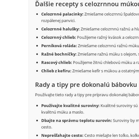
Ďalšie recepty s celozrnnou múko
Celozrnné palacinky:
Zmiešame celozrnnú špaldovú 
rozpálenej panvici.
Celozrnné halušky:
Zmiešame celozrnnú ražnú a hla
Celozrnný chlieb:
Použijeme ražný kvások a celozr
Perníková roláda:
Zmiešame celozrnnú ražnú múku 
Ražné bochníčky:
Zmiešame ražnú múku s olejom, s
Rascový chlieb:
Použijeme žitnú chlebovú múku a ra
Chlieb z kefíru:
Zmiešame kefír s múkou a ostatnými
Rady a tipy pre dokonalú bábovku
Používajte tieto rady a tipy pre prípravu dokonalej bábo
Používajte kvalitné suroviny:
Kvalitné suroviny sú 
kvalitnú múku a maslo.
Dbajte na správnu teplotu surovín:
Suroviny by ma
cesto.
Neprešľahajte cesto:
Cesto miešajte len toľko, koľ