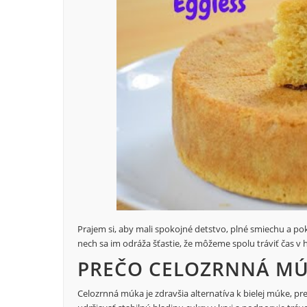
Prajem si, aby mali spokojné detstvo, plné smiechu a pok
nech sa im odráža šťastie, že môžeme spolu tráviť čas v
PREČO CELOZRNNÁ M
Celozrnná múka je zdravšia alternatíva k bielej múke, p