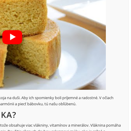
oja na duši. Aby ich spomienky boli príjemné a radostné. V očiach
 harmónii a piecť bábovku, tú našu obľúbenú.
ÚKA?
retože obsahuje viac vlákniny, vitamínov a minerálov. Vláknina pomáha