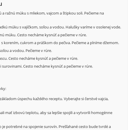
u
a ražnú múku s mliekom, vajcom a štipkou soli. Pečieme na
dkú múku s vajíčkom, soľou a vodou. Halušky varíme v osolenej vode.
nnú múku. Cesto necháme kysnúť a pečieme v rúre.
s korením, cukrom a práškom do pečiva. Pečieme a plníme džemom.
oľou a vodou. Pečieme v rúre.
scu. Cesto necháme kysnúť a pečieme v rúre.
 surovinami. Cesto necháme kysnúť a pečieme v rúre.
vky:
základom úspechu každého receptu. Vyberajte si čerstvé vajcia,
li mať izbovú teplotu, aby sa lepšie spojili a vytvorili homogénne
ko je potrebné na spojenie surovín. Prešľahané cesto bude tvrdé a