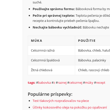
suché.
Používajte správnu formu:
Bábovková forma by mal
Pečte pri správnej teplote:
Teplota pečenia je dôle
recepte a kontrolujte priebeh pečenia špajľou.
Nechajte bábovku vychladnúť:
Bábovku nechajte p
MÚKA
POUŽITIE
Celozrnná ražná
Bábovka, chlieb, halu
Celozrnná špaldová
Bábovka, palacinky
Žitná chlebová
Chlieb, rascový chlieb
tags:
#
babovka
#
z
#
raznej
#
celozrnej
#
múky
#
recept
Populárne príspevky:
Test tlakových rozprašovačov na plece
Účinky kokosového oleja na pokožku po opaľovaní