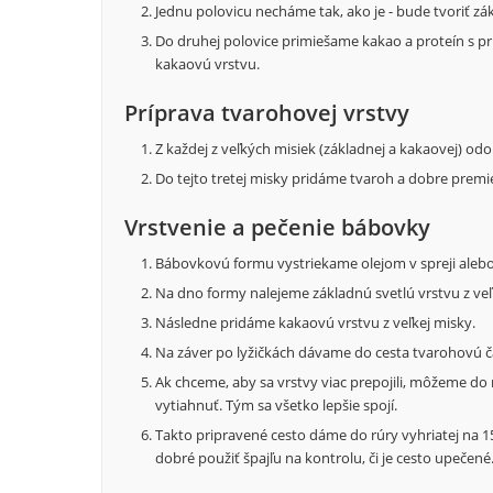
Jednu polovicu necháme tak, ako je - bude tvoriť zá
Do druhej polovice primiešame kakao a proteín s pr
kakaovú vrstvu.
Príprava tvarohovej vrstvy
Z každej z veľkých misiek (základnej a kakaovej) odo
Do tejto tretej misky pridáme tvaroh a dobre prem
Vrstvenie a pečenie bábovky
Bábovkovú formu vystriekame olejom v spreji aleb
Na dno formy nalejeme základnú svetlú vrstvu z veľ
Následne pridáme kakaovú vrstvu z veľkej misky.
Na záver po lyžičkách dávame do cesta tvarohovú č
Ak chceme, aby sa vrstvy viac prepojili, môžeme do 
vytiahnuť. Tým sa všetko lepšie spojí.
Takto pripravené cesto dáme do rúry vyhriatej na 15
dobré použiť špajľu na kontrolu, či je cesto upečené