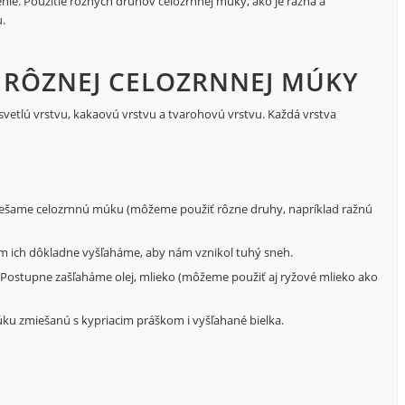
enie. Použitie rôznych druhov celozrnnej múky, ako je ražná a
.
 RÔZNEJ CELOZRNNEJ MÚKY
 svetlú vrstvu, kakaovú vrstvu a tvarohovú vrstvu. Každá vrstva
zmiešame celozrnnú múku (môžeme použiť rôzne druhy, napríklad ražnú
om ich dôkladne vyšľaháme, aby nám vznikol tuhý sneh.
. Postupne zašľaháme olej, mlieko (môžeme použiť aj ryžové mlieko ako
ku zmiešanú s kypriacim práškom i vyšľahané bielka.