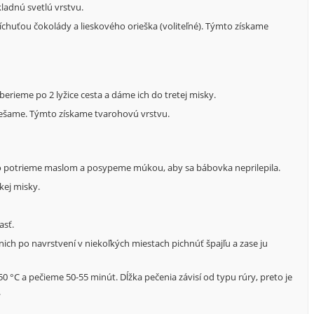
kladnú svetlú vrstvu.
íchuťou čokolády a lieskového orieška (voliteľné). Týmto získame
berieme po 2 lyžice cesta a dáme ich do tretej misky.
iešame. Týmto získame tvarohovú vrstvu.
o potrieme maslom a posypeme múkou, aby sa bábovka neprilepila.
kej misky.
asť.
nich po navrstvení v niekoľkých miestach pichnúť špajľu a zase ju
0 °C a pečieme 50-55 minút. Dĺžka pečenia závisí od typu rúry, preto je
.