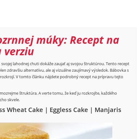
ozrnnej múky: Recept na
 verziu
svojej lahodnej chuti dokáže zaujať aj svojou štruktúrou. Tento recept
en zdravšiu alternatívu, ale aj vizuálne zaujímavý výsledok. Bábovka s
rozkrojí. V tomto článku nájdete podrobný recept na prípravu tejto
mozrejme štruktúra. A verte tomu, že keď ju rozkrojíte, každého
cho skvele.
s Wheat Cake | Eggless Cake | Manjaris