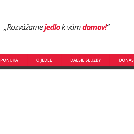
„Rozvážame
jedlo
k vám
domov!
“
 PONUKA
O JEDLE
ĎALŠIE SLUŽBY
DONÁŠ