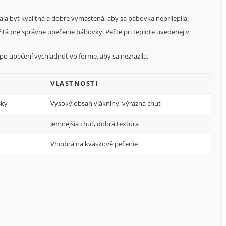
a byť kvalitná a dobre vymastená, aby sa bábovka neprilepila.
žitá pre správne upečenie bábovky. Pečte pri teplote uvedenej v
o upečení vychladnúť vo forme, aby sa nezrazila.
VLASTNOSTI
šky
Vysoký obsah vlákniny, výrazná chuť
Jemnejšia chuť, dobrá textúra
Vhodná na kváskové pečenie