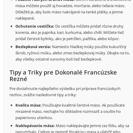
mäsa môžete použiť aj hovädzie, morčacie, alebo teľacie mäso.
Dôležité je, aby bolo mäso nakrájané na tenké plátky a jemne
naklepané.
Ochutenie cestíčka:
Do cestíčka môžete pridať rôzne druhy
korenia, ako je paprika, kari, kurkuma, alebo chilli. Môžete tiež
pridať čerstvé bylinky, ako je petržlen, pažítka, alebo kôpor.
Bezlepková verzia:
Namiesto hladkej múky použite kukuričný
škrob, ryžovú múku, alebo zmes bezlepkovej múky. Dbajte na to,
aby všetky ostatné suroviny boli tiež bezlepkové.
Tipy a Triky pre Dokonalé Francúzske
Rezné
Pre dosiahnutie najlepšieho výsledku pri príprave francúzskych
rezňov, zvážte nasledovné tipy a triky:
Kvalita mäsa:
Používajte kvalitné čerstvé mäso. Ak používate
mrazené mäso, nechajte ho dôkladne rozmraziť a osušte ho
papierovou utierkou.
Naklepávanie mäsa:
Mäso naklepávajte jemne cez fóliu, aby sa
neroztrhalo. Cieľom je zjemniť štruktúru mäsa a uľahčiť jeho