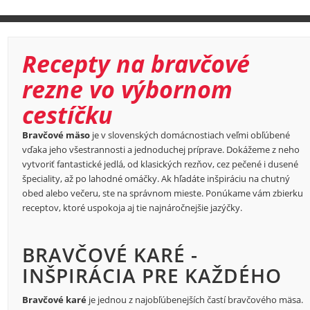
Recepty na bravčové
rezne vo výbornom
cestíčku
Bravčové mäso
je v slovenských domácnostiach veľmi obľúbené
vďaka jeho všestrannosti a jednoduchej príprave. Dokážeme z neho
vytvoriť fantastické jedlá, od klasických rezňov, cez pečené i dusené
špeciality, až po lahodné omáčky. Ak hľadáte inšpiráciu na chutný
obed alebo večeru, ste na správnom mieste. Ponúkame vám zbierku
receptov, ktoré uspokoja aj tie najnáročnejšie jazýčky.
BRAVČOVÉ KARÉ -
INŠPIRÁCIA PRE KAŽDÉHO
Bravčové karé
je jednou z najobľúbenejších častí bravčového mäsa.