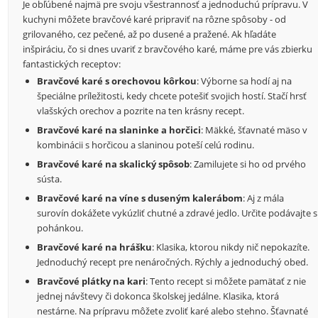
Je obľúbené najmä pre svoju všestrannosť a jednoduchú prípravu. V
kuchyni môžete bravčové karé pripraviť na rôzne spôsoby - od
grilovaného, cez pečené, až po dusené a pražené. Ak hľadáte
inšpiráciu, čo si dnes uvariť z bravčového karé, máme pre vás zbierku
fantastických receptov:
Bravčové karé s orechovou kôrkou
: Výborne sa hodí aj na
špeciálne príležitosti, kedy chcete potešiť svojich hostí. Stačí hrsť
vlašských orechov a pozrite na ten krásny recept.
Bravčové karé na slaninke a horčici
: Mäkké, šťavnaté mäso v
kombinácii s horčicou a slaninou poteší celú rodinu.
Bravčové karé na skalický spôsob
: Zamilujete si ho od prvého
sústa.
Bravčové karé na víne s duseným kalerábom
: Aj z mála
surovín dokážete vykúzliť chutné a zdravé jedlo. Určite podávajte s
pohánkou.
Bravčové karé na hrášku
: Klasika, ktorou nikdy nič nepokazíte.
Jednoduchý recept pre nenáročných. Rýchly a jednoduchý obed.
Bravčové plátky na kari
: Tento recept si môžete pamätať z nie
jednej návštevy či dokonca školskej jedálne. Klasika, ktorá
nestárne. Na prípravu môžete zvoliť karé alebo stehno. Šťavnaté