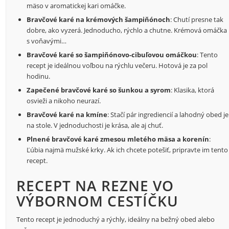
mäso v aromatickej kari omáčke.
Bravčové karé na krémových šampiňónoch
: Chutí presne tak
dobre, ako vyzerá. Jednoducho, rýchlo a chutne. Krémová omáčka
s voňavými…
Bravčové karé so šampiňónovo-cibuľovou omáčkou
: Tento
recept je ideálnou voľbou na rýchlu večeru. Hotová je za pol
hodinu.
Zapečené bravčové karé so šunkou a syrom
: Klasika, ktorá
osvieži a nikoho neurazí.
Bravčové karé na kmíne
: Stačí pár ingrediencií a lahodný obed je
na stole. V jednoduchosti je krása, ale aj chuť.
Plnené bravčové karé zmesou mletého mäsa a korenín
:
Ľúbia najmä mužské krky. Ak ich chcete potešiť, pripravte im tento
recept.
RECEPT NA REZNE VO
VÝBORNOM CESTÍČKU
Tento recept je jednoduchý a rýchly, ideálny na bežný obed alebo