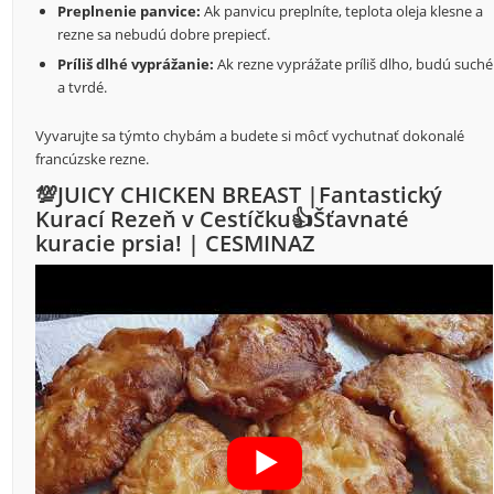
Preplnenie panvice:
Ak panvicu preplníte, teplota oleja klesne a
rezne sa nebudú dobre prepiecť.
Príliš dlhé vyprážanie:
Ak rezne vyprážate príliš dlho, budú suché
a tvrdé.
Vyvarujte sa týmto chybám a budete si môcť vychutnať dokonalé
francúzske rezne.
💯JUICY CHICKEN BREAST |Fantastický
Kurací Rezeň v Cestíčku👍Šťavnaté
kuracie prsia! | CESMINAZ