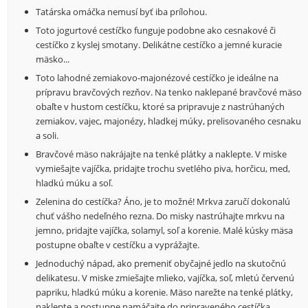
Tatárska omáčka nemusí byť iba prílohou.
Toto jogurtové cestíčko funguje podobne ako cesnakové či
cestíčko z kyslej smotany. Delikátne cestíčko a jemné kuracie
mäsko...
Toto lahodné zemiakovo-majonézové cestíčko je ideálne na
prípravu bravčových rezňov. Na tenko naklepané bravčové mäso
obaľte v hustom cestíčku, ktoré sa pripravuje z nastrúhaných
zemiakov, vajec, majonézy, hladkej múky, prelisovaného cesnaku
a soli.
Bravčové mäso nakrájajte na tenké plátky a naklepte. V miske
vymiešajte vajíčka, pridajte trochu svetlého piva, horčicu, med,
hladkú múku a soľ.
Zelenina do cestíčka? Áno, je to možné! Mrkva zaručí dokonalú
chuť vášho nedeľného rezna. Do misky nastrúhajte mrkvu na
jemno, pridajte vajíčka, solamyl, soľ a korenie. Malé kúsky mäsa
postupne obaľte v cestíčku a vyprážajte.
Jednoduchý nápad, ako premeniť obyčajné jedlo na skutočnú
delikatesu. V miske zmiešajte mlieko, vajíčka, soľ, mletú červenú
papriku, hladkú múku a korenie. Mäso narežte na tenké plátky,
naklepte a postupne namáčajte do pripraveného cestíčka.