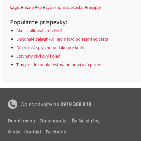
tags:
#
rezne
#
vo
#
výbornom
#
cestíčku
#
recepty
Populárne príspevky:
Ako slabikovať zmrzlinu?
Dokonalé palacinky: Tajomstvo odležaného cesta
Dôležitosť správneho tlaku pre kotly
Šťavnatý slivkový koláč
Tipy pre dokonalú restovanú bravčovú pečeň
Objednávajte na
0919 368 818
Denné menu
Stála ponuka
Ďalšie služby
O nás
Kontakt
Facebook