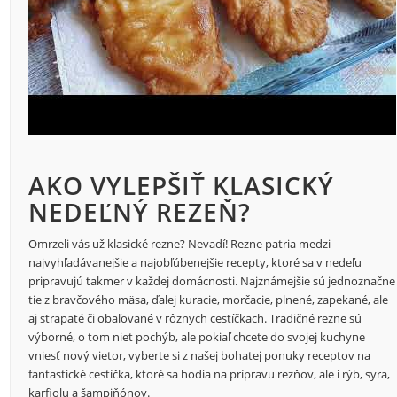
AKO VYLEPŠIŤ KLASICKÝ
NEDEĽNÝ REZEŇ?
Omrzeli vás už klasické rezne? Nevadí! Rezne patria medzi
najvyhľadávanejšie a najobľúbenejšie recepty, ktoré sa v nedeľu
pripravujú takmer v každej domácnosti. Najznámejšie sú jednoznačne
tie z bravčového mäsa, ďalej kuracie, morčacie, plnené, zapekané, ale
aj strapaté či obaľované v rôznych cestíčkach. Tradičné rezne sú
výborné, o tom niet pochýb, ale pokiaľ chcete do svojej kuchyne
vniesť nový vietor, vyberte si z našej bohatej ponuky receptov na
fantastické cestíčka, ktoré sa hodia na prípravu rezňov, ale i rýb, syra,
karfiolu a šampiňónov.