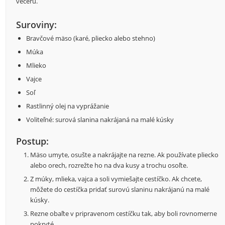
večeru.
Suroviny:
Bravčové mäso (karé, pliecko alebo stehno)
Múka
Mlieko
Vajce
Soľ
Rastlinný olej na vyprážanie
Voliteľné: surová slanina nakrájaná na malé kúsky
Postup:
Mäso umyte, osušte a nakrájajte na rezne. Ak používate pliecko
alebo orech, rozrežte ho na dva kusy a trochu osoľte.
Z múky, mlieka, vajca a soli vymiešajte cestíčko. Ak chcete,
môžete do cestíčka pridať surovú slaninu nakrájanú na malé
kúsky.
Rezne obaľte v pripravenom cestíčku tak, aby boli rovnomerne
pokryté.