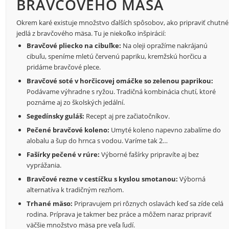
BRAVČOVÉHO MÄSA
Okrem karé existuje množstvo ďalších spôsobov, ako pripraviť chutné
jedlá z bravčového mäsa. Tu je niekoľko inšpirácií:
Bravčové pliecko na cibuľke:
Na oleji opražíme nakrájanú
cibuľu, speníme mletú červenú papriku, kremžskú horčicu a
pridáme bravčové plece.
Bravčové soté v horčicovej omáčke so zelenou paprikou:
Podávame výhradne s ryžou. Tradičná kombinácia chutí, ktoré
poznáme aj zo školských jedální.
Segedínsky guláš:
Recept aj pre začiatočníkov.
Pečené bravčové koleno:
Umyté koleno napevno zabalíme do
alobalu a šup do hrnca s vodou. Varíme tak 2…
Fašírky pečené v rúre:
Výborné fašírky pripravíte aj bez
vyprážania.
Bravčové rezne v cestíčku s kyslou smotanou:
Výborná
alternatíva k tradičným rezňom.
Trhané mäso:
Pripravujem pri rôznych oslavách keď sa zíde celá
rodina. Príprava je takmer bez práce a môžem naraz pripraviť
väčšie množstvo mäsa pre veľa ľudí.