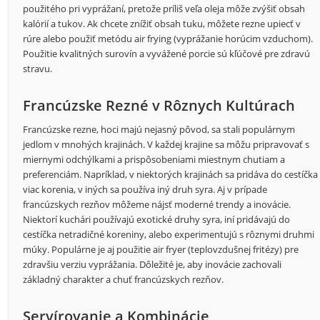
použitého pri vyprážaní, pretože príliš veľa oleja môže zvýšiť obsah
kalórií a tukov. Ak chcete znížiť obsah tuku, môžete rezne upiecť v
rúre alebo použiť metódu air frying (vyprážanie horúcim vzduchom).
Použitie kvalitných surovín a vyvážené porcie sú kľúčové pre zdravú
stravu.
Francúzske Rezné v Rôznych Kultúrach
Francúzske rezne, hoci majú nejasný pôvod, sa stali populárnym
jedlom v mnohých krajinách. V každej krajine sa môžu pripravovať s
miernymi odchýlkami a prispôsobeniami miestnym chutiam a
preferenciám. Napríklad, v niektorých krajinách sa pridáva do cestíčka
viac korenia, v iných sa používa iný druh syra. Aj v prípade
francúzskych rezňov môžeme nájsť moderné trendy a inovácie.
Niektorí kuchári používajú exotické druhy syra, iní pridávajú do
cestíčka netradičné koreniny, alebo experimentujú s rôznymi druhmi
múky. Populárne je aj použitie air fryer (teplovzdušnej fritézy) pre
zdravšiu verziu vyprážania. Dôležité je, aby inovácie zachovali
základný charakter a chuť francúzskych rezňov.
Servírovanie a Kombinácie