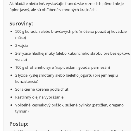
Ak hľadáte niečo iné, vyskúšajte francúzske rezne. Ich pôvod nie je
úplne jasný, ale sú obľúbené v mnohých krajinách.
Suroviny:
500 g kuracích alebo bravčových pŕs (môže sa použiť aj hovädzie
mäso)
2 vajcia
2-3 lyžice hladkej múky (alebo kukuričného škrobu pre bezlepkovú
verziu)
100 g strúhaného syra (napr. eidam, gouda, parmezán)
2 lyžice kyslej smotany alebo bieleho jogurtu (pre jemnejšiu
konzistenciu)
Soľ a čierne korenie podľa chuti
Rastlinný olej na vyprážanie
Voliteľné: cesnakový prášok, sušené bylinky (petržlen, oregano,
tymián)
Postup: