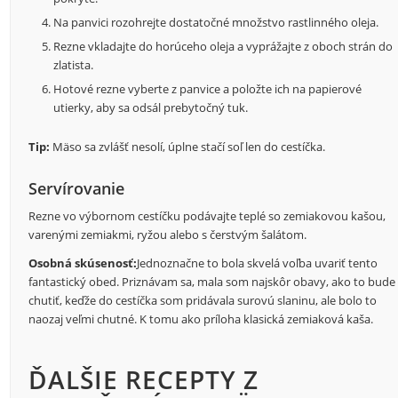
Na panvici rozohrejte dostatočné množstvo rastlinného oleja.
Rezne vkladajte do horúceho oleja a vyprážajte z oboch strán do
zlatista.
Hotové rezne vyberte z panvice a položte ich na papierové
utierky, aby sa odsál prebytočný tuk.
Tip:
Mäso sa zvlášť nesolí, úplne stačí soľ len do cestíčka.
Servírovanie
Rezne vo výbornom cestíčku podávajte teplé so zemiakovou kašou,
varenými zemiakmi, ryžou alebo s čerstvým šalátom.
Osobná skúsenosť:
Jednoznačne to bola skvelá voľba uvariť tento
fantastický obed. Priznávam sa, mala som najskôr obavy, ako to bude
chutiť, keďže do cestíčka som pridávala surovú slaninu, ale bolo to
naozaj veľmi chutné. K tomu ako príloha klasická zemiaková kaša.
ĎALŠIE RECEPTY Z