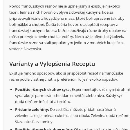
Pôvod francúzskych rezňov nie je úplne jasný a existuje niekoľko
teórií. Jedna z nich hovorí o vplyve židovskej kuchyne, kde sa
pripravovali rezne z hovädzieho mäsa, ktoré boli upravené tak, aby
boli mäkké a chutné. Ďalšia teória hovorí o adaptácii receptov z
francúzskej kuchyne, kde sa bežne používajú rôzne druhy obalov na
mäso pre zvýraznenie chuti a textúry. Nech už je pôvod akýkoľvek,
francúzske rezne sa stali populárnym jedlom v mnohých krajinách,
vrátane Slovenska.
Varianty a Vylepšenia Receptu
Existuje mnoho spôsobov, ako si prispôsobiť recept na francúzske
rezne podľa vlastnej chuti a preferencií. Tu je niekoľko nápadov:
Použitie rôznych druhov syra:
Experimentujte s rôznymi druhmi
syra, ako je parmezán, cheddar, ementál, alebo niva. Každý syr
dodá rezňom inú chuť a textúru.
Pridanie zeleniny:
Do cestíčka môžete pridať nastrúhanú
zeleninu, ako je mrkva, cuketa, alebo cibuľa. Zelenina dodá rezňom
šťavnatosť a vitamíny.
Použitie rôznych druhov mäsa:
Okrem kuracieho a bravčového