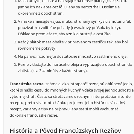
Mäso umyte, osušte a nakrájajte na tenšie plátky (cca 0,5 cm).
Jemne ich naklepte cez fóliu, aby sa neroztrhali. Osolíme a
okoreníme z oboch strán.
V miske zmiešajte vajcia, múku, strúhaný syr, kyslú smotanu (ak
používate) a voliteľné prísady (cesnakový prášok, bylinky).
Dôkladne premiešajte, aby vzniklo hustejšie cestíčko.
Každý plátok mäsa obaľte v pripravenom cestíčku tak, aby bol
rovnomerne pokrytý.
Na panvici rozohrejte dostatočné množstvo rastlinného oleja.
Rezne vkladajte do horúceho oleja a vyprážajte z oboch strán do
zlatista (cca 3-4 minúty z každej strany).
Francúzske rezne
, známe aj ako "strapaté" rezne, sú obľúbené jedlo,
ktoré si našlo cestu do mnohých kuchýň vďaka svojej jednoduchosti a
výbornej chuti. Často sa stretávame s rôznymi interpretáciami tohto
receptu, preto si v tomto článku prejdeme jeho históriu, základný
recept, varianty a tipy na prípravu, aby ste si mohli vychutnať
dokonalé francúzske rezne.
História a Pôvod Francúzskych Rezňov