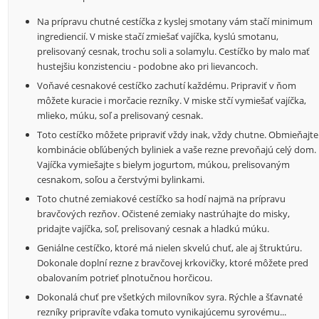
Na prípravu chutné cestíčka z kyslej smotany vám stačí minimum
ingrediencií. V miske stačí zmiešať vajíčka, kyslú smotanu,
prelisovaný cesnak, trochu soli a solamylu. Cestíčko by malo mať
hustejšiu konzistenciu - podobne ako pri lievancoch.
Voňavé cesnakové cestíčko zachutí každému. Pripraviť v ňom
môžete kuracie i morčacie rezníky. V miske stčí vymiešať vajíčka,
mlieko, múku, soľ a prelisovaný cesnak.
Toto cestíčko môžete pripraviť vždy inak, vždy chutne. Obmieňajte
kombinácie obľúbených byliniek a vaše rezne prevoňajú celý dom.
Vajíčka vymiešajte s bielym jogurtom, múkou, prelisovaným
cesnakom, soľou a čerstvými bylinkami.
Toto chutné zemiakové cestíčko sa hodí najmä na prípravu
bravčových rezňov. Očistené zemiaky nastrúhajte do misky,
pridajte vajíčka, soľ, prelisovaný cesnak a hladkú múku.
Geniálne cestíčko, ktoré má nielen skvelú chuť, ale aj štruktúru.
Dokonale doplní rezne z bravčovej krkovičky, ktoré môžete pred
obalovaním potrieť plnotučnou horčicou.
Dokonalá chuť pre všetkých milovníkov syra. Rýchle a šťavnaté
rezníky pripravíte vďaka tomuto vynikajúcemu syrovému...