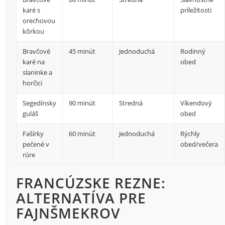
karé s
príležitosti
orechovou
kôrkou
Bravčové
45 minút
Jednoduchá
Rodinný
karé na
obed
slaninke a
horčici
Segedínsky
90 minút
Stredná
Víkendový
guláš
obed
Fašírky
60 minút
Jednoduchá
Rýchly
pečené v
obed/večera
rúre
FRANCÚZSKE REZNE:
ALTERNATÍVA PRE
FAJNŠMEKROV