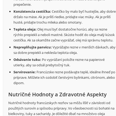
prepečenie.
Konzistencia cestíčka:
Cestíčko by malo byť hustejšie, aby dobre
držalo na mäse. Ak je príliš riedke, pridajte viac múky. Ak je príliš
husté, pridajte trochu mlieka alebo smotany.
Teplota oleja:
Olej musí byť dostatočne horúci, aby sa rezne
rýchlo prepiekli a neboli mastné. Skúste hodiť do oleja malý kúsok
cestíčka. Ak sa okamžite začne vyprážať, olej má správnu teplotu.
Nepreplňujte panvicu:
Vyprážajte rezne v menších dávkach, aby
sa dobre prepiekli a neklesla teplota oleja.
Odsávanie tuku:
Po vyprážaní položte rezne na papierové
utierky, aby sa odsál prebytočný tuk.
Servírovanie:
Francúzske rezne podávajte teplé, ideálne ihneď po
príprave. Môžete ich ozdobiť čerstvými bylinkami, citrónom, alebo
dipom.
Nutričné Hodnoty a Zdravotné Aspekty
Nutričné hodnoty francúzskych rezňov sa môžu líšiť v závislosti od
použitých surovín a spôsobu prípravy. Vo všeobecnosti sú bohaté na
bielkoviny, tuky a sacharidy. Je dôležité dbať na množstvo oleja