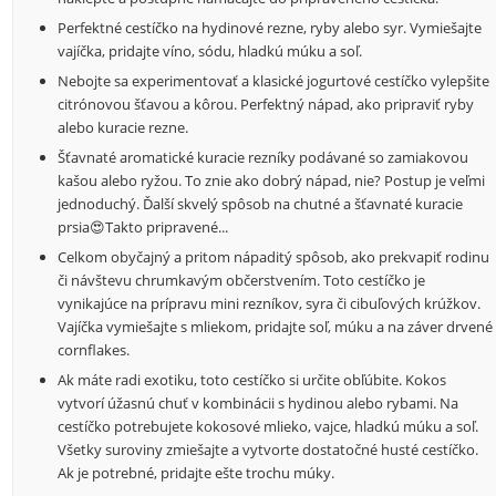
Perfektné cestíčko na hydinové rezne, ryby alebo syr. Vymiešajte
vajíčka, pridajte víno, sódu, hladkú múku a soľ.
Nebojte sa experimentovať a klasické jogurtové cestíčko vylepšite
citrónovou šťavou a kôrou. Perfektný nápad, ako pripraviť ryby
alebo kuracie rezne.
Šťavnaté aromatické kuracie rezníky podávané so zamiakovou
kašou alebo ryžou. To znie ako dobrý nápad, nie? Postup je veľmi
jednoduchý. Ďalší skvelý spôsob na chutné a šťavnaté kuracie
prsia😍Takto pripravené...
Celkom obyčajný a pritom nápaditý spôsob, ako prekvapiť rodinu
či návštevu chrumkavým občerstvením. Toto cestíčko je
vynikajúce na prípravu mini rezníkov, syra či cibuľových krúžkov.
Vajíčka vymiešajte s mliekom, pridajte soľ, múku a na záver drvené
cornflakes.
Ak máte radi exotiku, toto cestíčko si určite obľúbite. Kokos
vytvorí úžasnú chuť v kombinácii s hydinou alebo rybami. Na
cestíčko potrebujete kokosové mlieko, vajce, hladkú múku a soľ.
Všetky suroviny zmiešajte a vytvorte dostatočné husté cestíčko.
Ak je potrebné, pridajte ešte trochu múky.