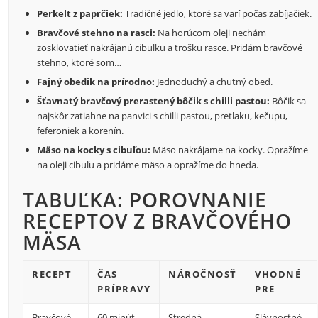
Perkelt z paprčiek:
Tradičné jedlo, ktoré sa varí počas zabíjačiek.
Bravčové stehno na rasci:
Na horúcom oleji nechám
zosklovatieť nakrájanú cibuľku a trošku rasce. Pridám bravčové
stehno, ktoré som…
Fajný obedik na prírodno:
Jednoduchý a chutný obed.
Šťavnatý bravčový prerastený bôčik s chilli pastou:
Bôčik sa
najskôr zatiahne na panvici s chilli pastou, pretlaku, kečupu,
feferoniek a korenín.
Mäso na kocky s cibuľou:
Mäso nakrájame na kocky. Opražíme
na oleji cibuľu a pridáme mäso a opražíme do hneda.
TABUĽKA: POROVNANIE
RECEPTOV Z BRAVČOVÉHO
MÄSA
RECEPT
ČAS
NÁROČNOSŤ
VHODNÉ
PRÍPRAVY
PRE
Bravčové
60 minút
Stredná
Slávnostné