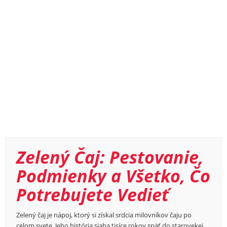
Zelený Čaj: Pestovanie,
Podmienky a Všetko, Čo
Potrebujete Vedieť
Zelený čaj je nápoj, ktorý si získal srdcia milovníkov čaju po
celom svete. Jeho história siaha tisíce rokov späť do starovekej