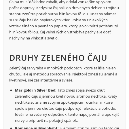
Čaj sa musí dôkladne zabaliť, aby odolal vonkajším vplyvom
počas dopravy. Kedysi sa čaj balil do drevených debien s trojitou
stenou zvnútra potiahnutou hliníkovou fóliou. Dnes sa takmer
100% čaju balí do papierových vriec. Robia sa z niekoľkých
vrstiev silného a pevného papiera, ktorý je vo vnútri potiahnutý
hliníkovou fóliou. Čaj veľmi rýchlo vstrebáva pachy a je dosť
náchylný na vlhkosť a svetlo.
DRUHY ZELENÉHO ČAJU
Zelený čaj sa vyrába v mnohých podobách, ktoré sa líšia nielen
chuťou, ale aj metódou spracovania. Niektoré zmesi sú jemné a
kvetinové, iné zas intenzívne a svieže.
Marigold in Silver Bed:
Táto zmes spája sviežu chuť
zeleného čaju s jemnou kvetinovou arómou nechtíka. Kvety
nechtíka sú známe svojimi upokojujúcimi účinkami, ktoré
spolu s jemnou chuťou čaju podporujú relaxáciu a pohodu.
Ideálne na večerný odpočinok, tento nápoj pomáha upokojiť
nervy a pripraviť na pokojný spánok.
Romance in Moonlight:
S jemnými tónmi jazmínu tento čaj