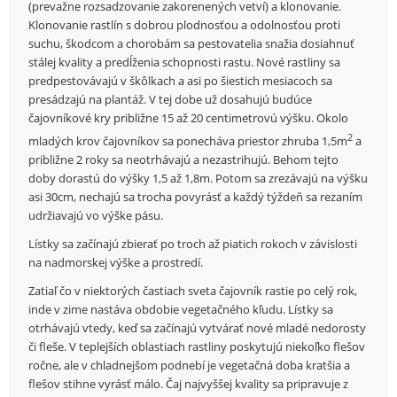
(prevažne rozsadzovanie zakorenených vetví) a klonovanie.
Klonovanie rastlín s dobrou plodnosťou a odolnosťou proti
suchu, škodcom a chorobám sa pestovatelia snažia dosiahnuť
stálej kvality a predĺženia schopnosti rastu. Nové rastliny sa
predpestovávajú v škôlkach a asi po šiestich mesiacoch sa
presádzajú na plantáž. V tej dobe už dosahujú budúce
čajovníkové kry približne 15 až 20 centimetrovú výšku. Okolo
2
mladých krov čajovníkov sa ponecháva priestor zhruba 1,5m
a
približne 2 roky sa neotrhávajú a nezastrihujú. Behom tejto
doby dorastú do výšky 1,5 až 1,8m. Potom sa zrezávajú na výšku
asi 30cm, nechajú sa trocha povyrásť a každý týždeň sa rezaním
udržiavajú vo výške pásu.
Lístky sa začínajú zbierať po troch až piatich rokoch v závislosti
na nadmorskej výške a prostredí.
Zatiaľ čo v niektorých častiach sveta čajovník rastie po celý rok,
inde v zime nastáva obdobie vegetačného kľudu. Lístky sa
otrhávajú vtedy, keď sa začínajú vytvárať nové mladé nedorosty
či fleše. V teplejších oblastiach rastliny poskytujú niekoľko flešov
ročne, ale v chladnejšom podnebí je vegetačná doba kratšia a
flešov stihne vyrásť málo. Čaj najvyššej kvality sa pripravuje z