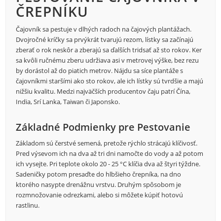
ČREPNÍKU
Čajovník sa pestuje v dlhých radoch na čajových plantážach.
Dvojročné kríčky sa prvýkrát tvarujú rezom, lístky sa začínajú
zberať o rok neskôr a zberajú sa ďalších tridsať až sto rokov. Ker
sa kvôli ručnému zberu udržiava asi v metrovej výške, bez rezu
by dorástol až do piatich metrov. Nájdu sa síce plantáže s
čajovníkmi staršími ako sto rokov, ale ich lístky sú tvrdšie a majú
nižšiu kvalitu. Medzi najväčších producentov čaju patrí Čína,
India, Srí Lanka, Taiwan či Japonsko.
Základné Podmienky pre Pestovanie
Základom sú čerstvé semená, pretože rýchlo strácajú klíčivosť.
Pred výsevom ich na dva až tri dni namočte do vody a až potom
ich vysejte. Pri teplote okolo 20 - 25 °C klíčia dva až štyri týždne.
Sadeničky potom presaďte do hlbšieho črepníka, na dno
ktorého nasypte drenážnu vrstvu. Druhým spôsobom je
rozmnožovanie odrezkami, alebo si môžete kúpiť hotovú
rastlinu.