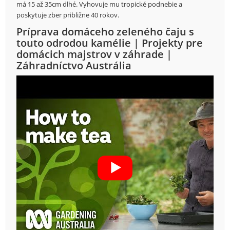
má 15 až 35cm dlhé. Vyhovuje mu tropické podnebie a
poskytuje zber približne 40 rokov.
Príprava domáceho zeleného čaju s
touto odrodou kamélie | Projekty pre
domácich majstrov v záhrade |
Záhradníctvo Austrália