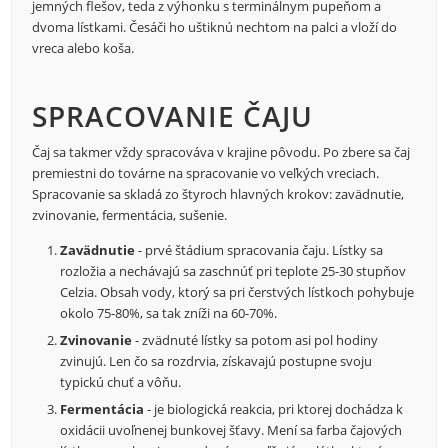
jemných flešov, teda z výhonku s terminálnym pupeňom a
dvoma lístkami. Česáči ho uštiknú nechtom na palci a vloží do
vreca alebo koša.
SPRACOVANIE ČAJU
Čaj sa takmer vždy spracováva v krajine pôvodu. Po zbere sa čaj
premiestni do továrne na spracovanie vo veľkých vreciach.
Spracovanie sa skladá zo štyroch hlavných krokov: zavädnutie,
zvinovanie, fermentácia, sušenie.
Zavädnutie
- prvé štádium spracovania čaju. Lístky sa
rozložia a nechávajú sa zaschnúť pri teplote 25-30 stupňov
Celzia. Obsah vody, ktorý sa pri čerstvých lístkoch pohybuje
okolo 75-80%, sa tak zníži na 60-70%.
Zvinovanie
- zvädnuté lístky sa potom asi pol hodiny
zvinujú. Len čo sa rozdrvia, získavajú postupne svoju
typickú chuť a vôňu.
Fermentácia
- je biologická reakcia, pri ktorej dochádza k
oxidácii uvoľnenej bunkovej šťavy. Mení sa farba čajových