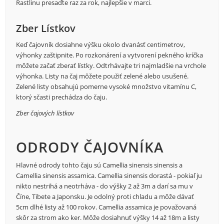
Rastlinu presaďte raz za rok, najlepšie v marci.
Zber Lístkov
Keď čajovník dosiahne výšku okolo dvanásť centimetrov,
výhonky zaštipnite. Po rozkonárení a vytvorení pekného kríčka
môžete začať zberať lístky. Odtrhávajte tri najmladšie na vrchole
výhonka. Listy na čaj môžete použiť zelené alebo usušené.
Zelené listy obsahujú pomerne vysoké množstvo vitamínu C,
ktorý sčasti prechádza do čaju.
Zber čajových lístkov
ODRODY ČAJOVNÍKA
Hlavné odrody tohto čaju sú
Camellia sinensis sinensis
a
Camellia sinensis assamica
.
Camellia sinensis
dorastá - pokiaľ ju
nikto nestrihá a neotrháva - do výšky 2 až 3m a darí sa mu v
Číne, Tibete a Japonsku. Je odolný proti chladu a môže dávať
5cm dlhé listy až 100 rokov.
Camellia assamica
je považovaná
skôr za strom ako ker. Môže dosiahnuť výšky 14 až 18m a listy