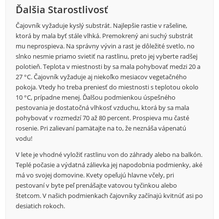
Ďalšia Starostlivosť
Čajovník vyžaduje kyslý substrát. Najlepšie rastie v rašeline,
ktorá by mala byť stále vlhká. Premokrený ani suchý substrát
mu neprospieva. Na správny vývin a rast je dôležité svetlo, no
slnko nesmie priamo svietiť na rastlinu, preto jej vyberte radšej
polotieň. Teplota v miestnosti by sa mala pohybovať medzi 20 a
27 °C. Čajovník vyžaduje aj niekoľko mesiacov vegetačného
pokoja. Vtedy ho treba preniesť do miestnosti s teplotou okolo
10 °C, prípadne menej. Ďalšou podmienkou úspešného
pestovania je dostatočná vlhkosť vzduchu, ktorá by sa mala
pohybovať v rozmedzí 70 až 80 percent. Prospieva mu časté
rosenie. Pri zalievaní pamätajte na to, že neznáša vápenatú
vodu!
V lete je vhodné vyložiť rastlinu von do záhrady alebo na balkón.
Teplé počasie a výdatná zálievka jej napodobnia podmienky, aké
má vo svojej domovine. Kvety opeľujú hlavne včely, pri
pestovaní v byte peľ prenášajte vatovou tyčinkou alebo
štetcom. V našich podmienkach čajovníky začínajú kvitnúť asi po
desiatich rokoch.