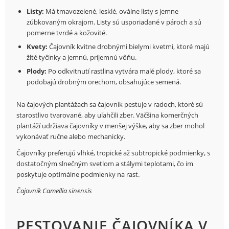
Listy:
Má tmavozelené, lesklé, oválne listy s jemne
zúbkovaným okrajom. Listy sú usporiadané v pároch a sú
pomerne tvrdé a kožovité.
Kvety:
Čajovník kvitne drobnými bielymi kvetmi, ktoré majú
žlté tyčinky a jemnú, príjemnú vôňu.
Plody:
Po odkvitnutí rastlina vytvára malé plody, ktoré sa
podobajú drobným orechom, obsahujúce semená.
Na čajových plantážach sa čajovník pestuje v radoch, ktoré sú
starostlivo tvarované, aby uľahčili zber. Väčšina komerčných
plantáží udržiava čajovníky v menšej výške, aby sa zber mohol
vykonávať ručne alebo mechanicky.
Čajovníky preferujú vlhké, tropické až subtropické podmienky, s
dostatočným slnečným svetlom a stálymi teplotami, čo im
poskytuje optimálne podmienky na rast.
Čajovník Camellia sinensis
PESTOVANIE ČAJOVNÍKA V