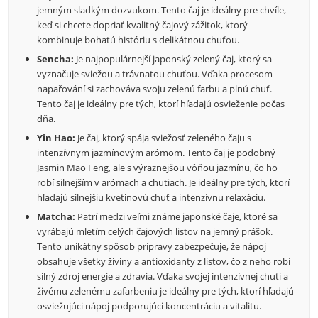
jemným sladkým dozvukom. Tento čaj je ideálny pre chvíle,
keď si chcete dopriať kvalitný čajový zážitok, ktorý
kombinuje bohatú históriu s delikátnou chuťou.
Sencha:
Je najpopulárnejší japonský zelený čaj, ktorý sa
vyznačuje sviežou a trávnatou chuťou. Vďaka procesom
napařování si zachováva svoju zelenú farbu a plnú chuť.
Tento čaj je ideálny pre tých, ktorí hľadajú osvieženie počas
dňa.
Yin Hao:
Je čaj, ktorý spája sviežosť zeleného čaju s
intenzívnym jazmínovým arómom. Tento čaj je podobný
Jasmin Mao Feng, ale s výraznejšou vôňou jazmínu, čo ho
robí silnejším v arómach a chutiach. Je ideálny pre tých, ktorí
hľadajú silnejšiu kvetinovú chuť a intenzívnu relaxáciu.
Matcha:
Patrí medzi veľmi známe japonské čaje, ktoré sa
vyrábajú mletím celých čajových listov na jemný prášok.
Tento unikátny spôsob prípravy zabezpečuje, že nápoj
obsahuje všetky živiny a antioxidanty z listov, čo z neho robí
silný zdroj energie a zdravia. Vďaka svojej intenzívnej chuti a
živému zelenému zafarbeniu je ideálny pre tých, ktorí hľadajú
osviežujúci nápoj podporujúci koncentráciu a vitalitu.