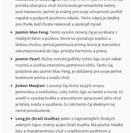
prináša očarujúcu chuť, ktorá evokuje romantické večery
pod mesiacom. Jazmín je známy pre svoje schopnosti uvoľniť
napätie a podporiť pozitívnu náladu. Tento nápoj je ideálny
pre chvíle, keď chcete relaxovať a upokojiť myseľ.
Jasmin Mao Feng:
Tento vysoko cenený čaj je vyrábaný z
mladých listov a púčikov, ktoré sa vyznačujú sviežou a
ľahkou chuťou. Jemná jazmínová aróma, ktorá je starostlivo
zakomponovaná do čaju, prináša harmóniu a pokoj.
Jasmin Pearl:
Ručne zvinuté guľôčky tohto čaju sa pri zaliatí
rozvinú a uvoľnia intenzívnu jazmínovú vôňu. Tento čaj,
podobne ako Jasmin Mao Feng, je obľúbený pre svoje jemné
kvetinové aróma a sviežu chuť.
Jiuken Maojian:
Luxusný čaj, ktorý sa pýši svojou
jemnosťou a sviežosťou. Listy tohto čaju sú tenké a rovné, čo
svedčí o vysokej kvalite a starostlivom spracovaní. Jeho chuť
je ľahká, svieža a vyvážená, čo robí tento čaj ideálnym na
ranné povzbudenie.
Long Jin (Dračí studňa):
Jeden z najznámejších čínskych
zelených čajov, známy aj ako Dračí studňa. Má ploché, hladké
listy a charakteristickú chuť s orieškovými podtónmi a