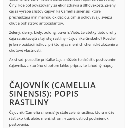
Číny, kde bol považovaný za elixír zdravia a dlhovekosti. Zelený
čaj sa vyrába z listov čajovníka
Camellia sinensis
, ktoré
prechádzajú minimálnou oxidáciou, čím si uchovávajú sviežu
chuť a bohatstvo antioxidantov.
Zelený, čierny, biely, oolong, pu-erh. Viete, že všetky tieto druhy
čaju sa získavajú z tej istej rastliny - čajovníka čínskeho? Rozdiel
je len v oxidácii lístkov, pri ktorej sa mení ich chemické zloženie a
chuťové vlastnosti.
Ak si radi posedíte pri šálke čaju, môžete to skúsiť s pestovaním
čajovníka, z ktorého si potom ľahko pripravíte lahodný nápoj.
ČAJOVNÍK (
CAMELLIA
SINENSIS
): POPIS
RASTLINY
Čajovník (
Camellia sinensis
) je stále zelená rastlina, ktorá môže
rásť ako krík alebo menší strom, v závislosti od podmienok
pestovania.