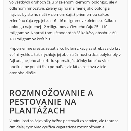
vo všetkých druhoch čaju (v zelenom, čiernom, oolongu), ale v
odlišnom množstve. Zelený čaj ho má menej ako oolong a
najviac by ste ho našli v čiernom čaji. S priemernou šálkou
zeleného čaju vypijete asi 6 - 16 miligramov kofeínu, so šálkou
oolongu najmenej 12 miligramov a čierneho čaju 25 - 110
miligramov. Naproti tomu štandardná šálka kávy obsahuje 60 -
180 miligramov kofeínu.
Pripomeňme si ešte, že zatiaľ čo kofeín z kávy sa strebáva do krvi
veľmi rýchlo a tak zrýchľuje jej obeh a činnosť srdca, polyfenoly v
čaji údajne jeho absorbciu spomaľujú. Účinky kofeínu síce
pociťujeme pri pití čaju pomalšie, ale látka zostáva v tele
omnoho dlhšie.
ROZMNOŽOVANIE A
PESTOVANIE NA
PLANTÁŽACH
V minulosti sa čajovníky bežne pestovali zo semien, ale teraz sa
čím ďalej, tým viac využíva vegetatívne rozmnožovanie