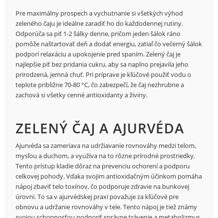
Pre maximálny prospech a vychutnanie si všetkých výhod
zeleného čaju je ideálne zaradiť ho do každodennej rutiny.
Odporúča sa piť 1-2 šálky denne, pričom jeden šálok ráno
pomôže naštartovať deň a dodať energiu, zatiaľ čo večerný šálok
podporí relaxáciu a upokojenie pred spaním. Zelený čaj je
najlepšie piť bez pridania cukru, aby sa naplno prejavila jeho
prirodzená, jemná chuť. Pri príprave je kľúčové použiť vodu o
teplote približne 70-80 °C, čo zabezpečí, že čaj nezhrubne a
zachová si všetky cenné antioxidanty a živiny.
ZELENÝ ČAJ A AJURVÉDA
Ajurvéda sa zameriava na udržiavanie rovnováhy medzi telom,
mysľou a duchom, a využíva na to rôzne prírodné prostriedky.
Tento prístup kladie dôraz na prevenciu ochorení a podporu
celkovej pohody. Vďaka svojim antioxidačným účinkom pomáha
nápoj zbaviť telo toxínov, čo podporuje zdravie na bunkovej
úrovni. To sa v ajurvédskej praxi považuje za kľúčové pre
obnovu a udržanie rovnováhy v tele. Tento nápoj je tiež známy
svojou schopnosťou podporiť správne trávenie a metabolizmus,