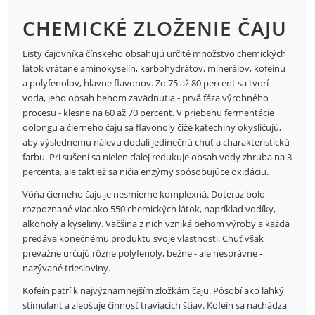
CHEMICKÉ ZLOŽENIE ČAJU
Listy čajovníka čínskeho obsahujú určité množstvo chemických
látok vrátane aminokyselín, karbohydrátov, minerálov, kofeínu
a polyfenolov, hlavne flavonov. Zo 75 až 80 percent sa tvorí
voda, jeho obsah behom zavädnutia - prvá fáza výrobného
procesu - klesne na 60 až 70 percent. V priebehu fermentácie
oolongu a čierneho čaju sa flavonoly čiže katechiny okysličujú,
aby výslednému nálevu dodali jedinečnú chuť a charakteristickú
farbu. Pri sušení sa nielen ďalej redukuje obsah vody zhruba na 3
percenta, ale taktiež sa ničia enzýmy spôsobujúce oxidáciu.
Vôňa čierneho čaju je nesmierne komplexná. Doteraz bolo
rozpoznané viac ako 550 chemických látok, napríklad vodíky,
alkoholy a kyseliny. Väčšina z nich vzniká behom výroby a každá
predáva konečnému produktu svoje vlastnosti. Chuť však
prevažne určujú rôzne polyfenoly, bežne - ale nesprávne -
nazývané triesloviny.
Kofeín patrí k najvýznamnejším zložkám čaju. Pôsobí ako ľahký
stimulant a zlepšuje činnosť tráviacich štiav. Kofeín sa nachádza