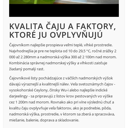
KVALITA ČAJU A FAKTORY,
KTORÉ JU OVPLYVŇUJÚ
Čajovníkom najlepšie prospieva veľmi teplé, vlhké prostredie.
Najvhodnejšia je pre ne teplota od 10 do 29,5 °C, ročné zrážky 2
000 až 2 280mm a nadmorská výška 300 až 2 100m nad morom.
Kombinácia správnej nadmorskej výšky a vlhkosti zaisťuje
žiadaný pomalý rast.
Čajovníkové listy pochádzajúce z väčších nadmorských výšok
dávajú výraznejší a kvalitnejší nálev. Veľa svetoznámych čajov -
vysokohorské Ceylony, čínsky Wu-i alebo najlepšie indické
darjeelingy - sa pripravujú z listov krov pestovaných vo výške
cez 1 200m nad morom. Rovnako ako pri víne výslednú chuť a
kvalitu čaju ovplyvňuje veľa faktorov, ako je podnebie, pôda,
nadmorská výška, prostredie, v ktorom sa zberá a spracováva,
miešanie, balenie, doprava a skladovanie.