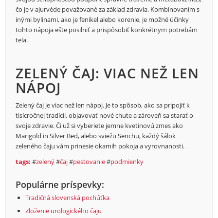
čo je v ajurvéde považované za základ zdravia. Kombinovaním s
inými bylinami, ako je fenikel alebo korenie, je možné účinky
tohto nápoja ešte posilniť a prispôsobiť konkrétnym potrebám
tela.
ZELENÝ ČAJ: VIAC NEŽ LEN
NÁPOJ
Zelený čaj je viac než len nápoj. Je to spôsob, ako sa pripojiť k
tisícročnej tradícii, objavovať nové chute a zároveň sa starať o
svoje zdravie. Či už si vyberiete jemne kvetinovú zmes ako
Marigold in Silver Bed, alebo sviežu Senchu, každý šálok
zeleného čaju vám prinesie okamih pokoja a vyrovnanosti.
tags:
#
zelený
#
čaj
#
pestovanie
#
podmienky
Populárne príspevky:
Tradičná slovenská pochúťka
Zloženie urologického čaju