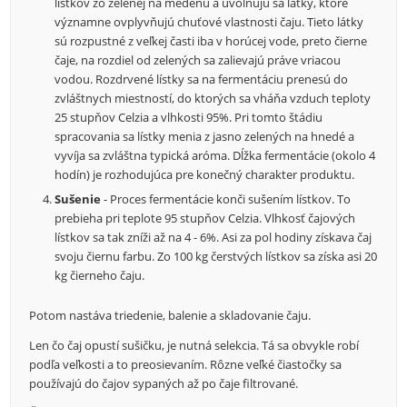
lístkov zo zelenej na medenú a uvoľňujú sa látky, ktoré
významne ovplyvňujú chuťové vlastnosti čaju. Tieto látky
sú rozpustné z veľkej časti iba v horúcej vode, preto čierne
čaje, na rozdiel od zelených sa zalievajú práve vriacou
vodou. Rozdrvené lístky sa na fermentáciu prenesú do
zvláštnych miestností, do ktorých sa vháňa vzduch teploty
25 stupňov Celzia a vlhkosti 95%. Pri tomto štádiu
spracovania sa lístky menia z jasno zelených na hnedé a
vyvíja sa zvláštna typická aróma. Dĺžka fermentácie (okolo 4
hodín) je rozhodujúca pre konečný charakter produktu.
Sušenie
- Proces fermentácie konči sušením lístkov. To
prebieha pri teplote 95 stupňov Celzia. Vlhkosť čajových
lístkov sa tak zníži až na 4 - 6%. Asi za pol hodiny získava čaj
svoju čiernu farbu. Zo 100 kg čerstvých lístkov sa získa asi 20
kg čierneho čaju.
Potom nastáva triedenie, balenie a skladovanie čaju.
Len čo čaj opustí sušičku, je nutná selekcia. Tá sa obvykle robí
podľa veľkosti a to preosievaním. Rôzne veľké čiastočky sa
používajú do čajov sypaných až po čaje filtrované.