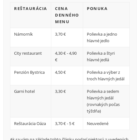
REŠTAURÁCIA
CENA
PONUKA
DENNÉHO
MENU
Námorník
3,70 €
Polievka a jedno
hlavné jedlo
City restaurant
4,30 € - 4,90
Polievka a štyri
€
hlavné jedlá
Penzión Bystrica
4,50 €
Polievka a výber z
troch hlavných jedál
Garni hotel
3,30 €
Polievka a sedem
hlavných jedál
(rovnakých počas
týždňa)
Reštaurácia Oáza
3,70 € - 5 €
Neuvedené
Ak sa vám na základe tohto článku podarí niektorú z uvedených