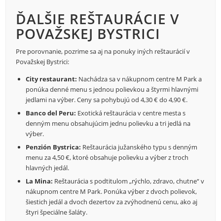
ĎALŠIE REŠTAURÁCIE V
POVAŽSKEJ BYSTRICI
Pre porovnanie, pozrime sa aj na ponuky iných reštaurácií v
Považskej Bystrici:
City restaurant:
Nachádza sa v nákupnom centre M Park a
ponúka denné menu s jednou polievkou a štyrmi hlavnými
jedlami na výber. Ceny sa pohybujú od 4,30 € do 4,90 €.
Banco del Peru:
Exotická reštaurácia v centre mesta s
denným menu obsahujúcim jednu polievku a tri jedlá na
výber.
Penzión Bystrica:
Reštaurácia južanského typu s denným
menu za 4,50 €, ktoré obsahuje polievku a výber z troch
hlavných jedál.
La Mina:
Reštaurácia s podtitulom „rýchlo, zdravo, chutne“ v
nákupnom centre M Park. Ponúka výber z dvoch polievok,
šiestich jedál a dvoch dezertov za zvýhodnenú cenu, ako aj
štyri špeciálne šaláty.