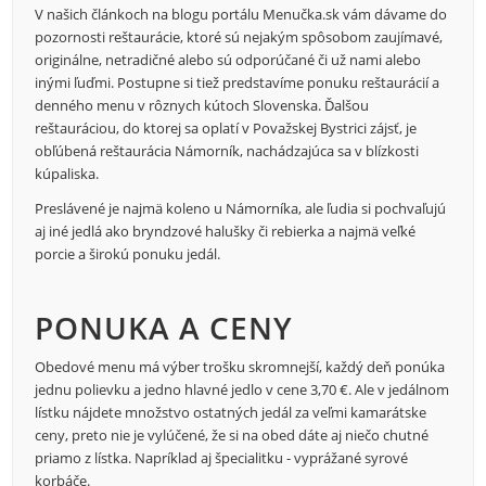
V našich článkoch na blogu portálu Menučka.sk vám dávame do
pozornosti reštaurácie, ktoré sú nejakým spôsobom zaujímavé,
originálne, netradičné alebo sú odporúčané či už nami alebo
inými ľuďmi. Postupne si tiež predstavíme ponuku reštaurácií a
denného menu v rôznych kútoch Slovenska. Ďalšou
reštauráciou, do ktorej sa oplatí v Považskej Bystrici zájsť, je
obľúbená reštaurácia Námorník, nachádzajúca sa v blízkosti
kúpaliska.
Preslávené je najmä koleno u Námorníka, ale ľudia si pochvaľujú
aj iné jedlá ako bryndzové halušky či rebierka a najmä veľké
porcie a širokú ponuku jedál.
PONUKA A CENY
Obedové menu má výber trošku skromnejší, každý deň ponúka
jednu polievku a jedno hlavné jedlo v cene 3,70 €. Ale v jedálnom
lístku nájdete množstvo ostatných jedál za veľmi kamarátske
ceny, preto nie je vylúčené, že si na obed dáte aj niečo chutné
priamo z lístka. Napríklad aj špecialitku - vyprážané syrové
korbáče.