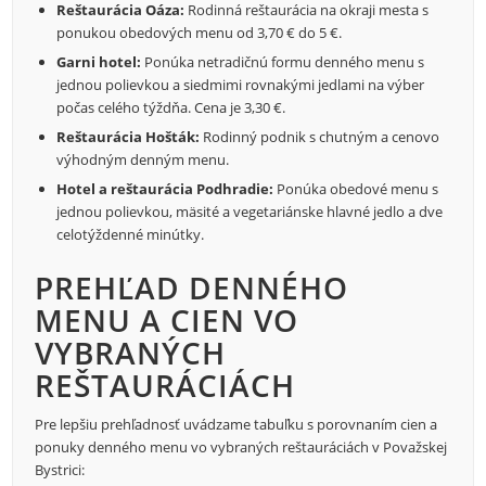
Reštaurácia Oáza:
Rodinná reštaurácia na okraji mesta s
ponukou obedových menu od 3,70 € do 5 €.
Garni hotel:
Ponúka netradičnú formu denného menu s
jednou polievkou a siedmimi rovnakými jedlami na výber
počas celého týždňa. Cena je 3,30 €.
Reštaurácia Hošták:
Rodinný podnik s chutným a cenovo
výhodným denným menu.
Hotel a reštaurácia Podhradie:
Ponúka obedové menu s
jednou polievkou, mäsité a vegetariánske hlavné jedlo a dve
celotýždenné minútky.
PREHĽAD DENNÉHO
MENU A CIEN VO
VYBRANÝCH
REŠTAURÁCIÁCH
Pre lepšiu prehľadnosť uvádzame tabuľku s porovnaním cien a
ponuky denného menu vo vybraných reštauráciách v Považskej
Bystrici: