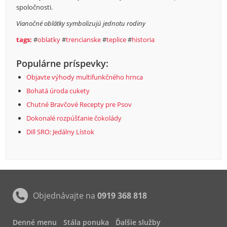
spoločnosti.
Vianočné oblátky symbolizujú jednotu rodiny
tags:
#
oblatky
#
trencianske
#
teplice
#
historia
Populárne príspevky:
Objavte výhody multifunkčného hrnca
Bohatá úroda cukety
Chutné Bravčové Recepty pre Psov
Dokonalé rozpúšťanie čokolády
Dill SRO: Jedálny Lístok
Objednávajte na
0919 368 818
Denné menu
Stála ponuka
Ďalšie služby