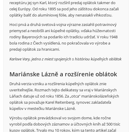
receptúru jej syn Karl, ktorý rozšíril predaj oplátok takmer do
celej Európy. Od roku 1895 sa pod jeho záštitou dokonca začali
oplátky baliť do alumíniovej fólie, aby nenasiakli vlhkosťou.
Hoci prvá a druhá svetová vojna výrazne zasiahli potravinový
priemysel a neobišli ani kúpeľné oplátky, vďaka húževnatosti
rodiny Bayerových sa podarilo ich tradíciu udržať. V roku 1948
bola rodina z Čiech vysídlená, no pokračovala vo výrobe a
predaji oplátok za hranicami.
Karlove Vary, jedno z miest spojených s históriou kúpeľných oblátok
Mariánske Lázně a rozšírenie oblátok
Druhá verzia vzniku a rozšírenia kúpeľných oplátok znie
uveriteľnejšie. Rozmach tejto delikatesy sa vraj v Mariánskych
Láňach datuje už od roku 1856. Za „otca“ mariánskolázeňských
oplátok sa považuje Karel Reitenberg, synovec zakladateľa
kúpeľov v mestečku Mariánske Lázně.
Výrobu oplátok prevádzkoval vo svojom dome, kde ročne
vyrobil podľa dobových záznamov a účtovných kníh až 500 tisíc
kusov oplátok. Trvalo mu 10 rokov, kým sa tento artikel začal