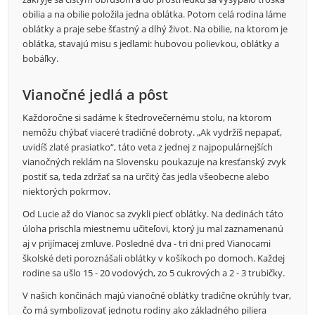
obilia a na obilie položila jedna oblátka. Potom celá rodina láme
oblátky a praje sebe šťastný a dlhý život. Na obilie, na ktorom je
oblátka, stavajú misu s jedlami: hubovou polievkou, oblátky a
bobáľky.
Vianočné jedlá a pôst
Každoročne si sadáme k štedrovečernému stolu, na ktorom
nemôžu chýbať viaceré tradičné dobroty. „Ak vydržíš nepapať,
uvidíš zlaté prasiatko“, táto veta z jednej z najpopulárnejších
vianočných reklám na Slovensku poukazuje na kresťanský zvyk
postiť sa, teda zdržať sa na určitý čas jedla všeobecne alebo
niektorých pokrmov.
Od Lucie až do Vianoc sa zvykli piecť oblátky. Na dedinách táto
úloha prischla miestnemu učiteľovi, ktorý ju mal zaznamenanú
aj v prijímacej zmluve. Posledné dva - tri dni pred Vianocami
školské deti poroznášali oblátky v košíkoch po domoch. Každej
rodine sa ušlo 15 - 20 vodových, zo 5 cukrových a 2 - 3 trubičky.
V našich končinách majú vianočné oblátky tradične okrúhly tvar,
čo má symbolizovať jednotu rodiny ako základného piliera