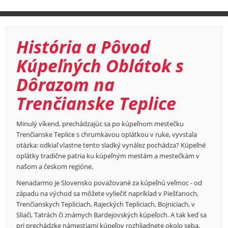
História a Pôvod
Kúpeľných Oblátok s
Dôrazom na
Trenčianske Teplice
Minulý víkend, prechádzajúc sa po kúpeľnom mestečku
Trenčianske Teplice s chrumkavou oplátkou v ruke, vyvstala
otázka: odkiaľ vlastne tento sladký vynález pochádza? Kúpeľné
oplátky tradične patria ku kúpeľným mestám a mestečkám v
našom a českom regióne.
Nenadarmo je Slovensko považované za kúpeľnú veľmoc - od
západu na východ sa môžete vyliečiť napríklad v Piešťanoch,
Trenčianskych Tepliciach, Rajeckých Tepliciach, Bojniciach, v
Sliači, Tatrách či známych Bardejovských kúpeľoch. A tak keď sa
pri prechádzke námestiami kúpeľov rozhliadnete okolo seba,