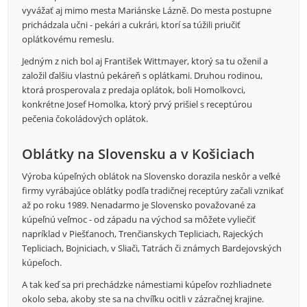
vyvážať aj mimo mesta Mariánske Lázně. Do mesta postupne
prichádzala učni - pekári a cukrári, ktorí sa túžili priučiť
oplátkovému remeslu.
Jedným z nich bol aj František Wittmayer, ktorý sa tu oženil a
založil ďalšiu vlastnú pekáreň s oplátkami. Druhou rodinou,
ktorá prosperovala z predaja oplátok, boli Homolkovci,
konkrétne Josef Homolka, ktorý prvý prišiel s receptúrou
pečenia čokoládových oplátok.
Oblátky na Slovensku a v Košiciach
Výroba kúpeľných oblátok na Slovensko dorazila neskôr a veľké
firmy vyrábajúce oblátky podľa tradičnej receptúry začali vznikať
až po roku 1989. Nenadarmo je Slovensko považované za
kúpeľnú veľmoc - od západu na východ sa môžete vyliečiť
napríklad v Piešťanoch, Trenčianskych Tepliciach, Rajeckých
Tepliciach, Bojniciach, v Sliači, Tatrách či známych Bardejovských
kúpeľoch.
A tak keď sa pri prechádzke námestiami kúpeľov rozhliadnete
okolo seba, akoby ste sa na chvíľku ocitli v zázračnej krajine.