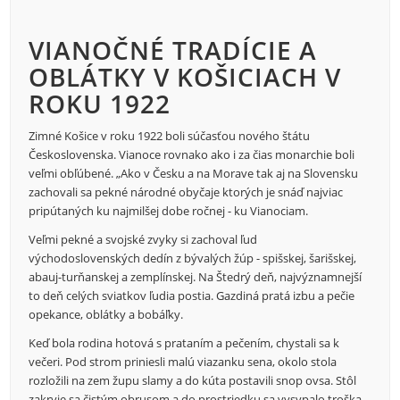
VIANOČNÉ TRADÍCIE A
OBLÁTKY V KOŠICIACH V
ROKU 1922
Zimné Košice v roku 1922 boli súčasťou nového štátu
Československa. Vianoce rovnako ako i za čias monarchie boli
veľmi obľúbené. „Ako v Česku a na Morave tak aj na Slovensku
zachovali sa pekné národné obyčaje ktorých je snáď najviac
pripútaných ku najmilšej dobe ročnej - ku Vianociam.
Veľmi pekné a svojské zvyky si zachoval ľud
východoslovenských dedín z bývalých žúp - spišskej, šarišskej,
abauj-turňanskej a zemplínskej. Na Štedrý deň, najvýznamnejší
to deň celých sviatkov ľudia postia. Gazdiná pratá izbu a pečie
opekance, oblátky a bobáľky.
Keď bola rodina hotová s prataním a pečením, chystali sa k
večeri. Pod strom priniesli malú viazanku sena, okolo stola
rozložili na zem župu slamy a do kúta postavili snop ovsa. Stôl
zakryje sa čistým obrusom a do prostriedku sa vysypalo troška