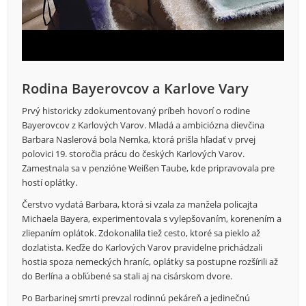
Rodina Bayerovcov a Karlove Vary
Prvý historicky zdokumentovaný príbeh hovorí o rodine
Bayerovcov z Karlových Varov. Mladá a ambiciózna dievčina
Barbara Naslerová bola Nemka, ktorá prišla hľadať v prvej
polovici 19. storočia prácu do českých Karlových Varov.
Zamestnala sa v penzióne Weißen Taube, kde pripravovala pre
hostí oplátky.
Čerstvo vydatá Barbara, ktorá si vzala za manžela policajta
Michaela Bayera, experimentovala s vylepšovaním, korenením a
zliepaním oplátok. Zdokonalila tiež cesto, ktoré sa pieklo až
dozlatista. Keďže do Karlových Varov pravidelne prichádzali
hostia spoza nemeckých hraníc, oplátky sa postupne rozšírili až
do Berlína a obľúbené sa stali aj na cisárskom dvore.
Po Barbarinej smrti prevzal rodinnú pekáreň a jedinečnú