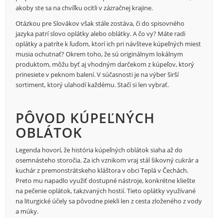
akoby ste sa na chvíľku ocitli v zázračnej krajine.
Otázkou pre Slovákov však stále zostáva, či do spisovného
jazyka patrí slovo oplátky alebo oblátky. A čo vy? Máte radi
oplátky a patríte k ľuďom, ktorí ich pri návšteve kúpeľných miest
musia ochutnať? Okrem toho, že sú originálnym lokálnym
produktom, môžu byť aj vhodným darčekom z kúpeľov, ktorý
prinesiete v peknom balení. V súčasnosti je na výber širší
sortiment, ktorý ulahodí každému. Stačí si len vybrať.
PÔVOD KÚPEĽNÝCH
OBLÁTOK
Legenda hovorí, že história kúpeľných oblátok siaha až do
osemnásteho storočia. Za ich vznikom vraj stál šikovný cukrár a
kuchár z premonstrátskeho kláštora v obci Teplá v Čechách.
Preto mu napadlo využiť dostupné nástroje, konkrétne kliešte
na pečenie oplátok, takzvaných hostií. Tieto oplátky využívané
na liturgické účely sa pôvodne piekli len z cesta zloženého z vody
a múky.