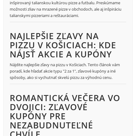
inšpirovaný talianskou kultúrou pizze a futbalu. Preskúmame
možnosti zliav na mrazené pizze v obchodoch, ale aj inšpiráciu
talianskymi pizzeriami a reštauráciami.
NAJLEPŠIE ZĽAVY NA
PIZZU V KOŠICIACH: KDE
NÁJSŤ AKCIE A KUPÓNY
Nájdite najlepšie zľavy na pizzu v Košiciach. Tento článok vám
poradí, kde hľadať akcie typu "2 za 1", zľavové kupóny a iné
spôsoby, ako si vychutnať skvelú pizzu za výhodnú cenu.
ROMANTICKÁ VEČERA VO
DVOJICI: ZĽAVOVÉ
KUPÓNY PRE
NEZABUDNUTEĽNÉ
CHVÍLE