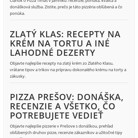
Článok o Pizza Timas v Jamníku: recenzie, ponuka, kvalita a
donášková služba. Zistite, prečo je táto pizzéria obľúbená a čo
ponúka.
ZLATÝ KLAS: RECEPTY NA
KRÉM NA TORTU A INÉ
LAHODNÉ DEZERTY
Objavte najlepšie recepty na zlatý krém zo Zlatého Klasu,
vrátane tipov a trikov na prípravu dokonalého krému na torty a
zákusky.
PIZZA PREŠOV: DONÁŠKA,
RECENZIE A VŠETKO, ČO
POTREBUJETE VEDIEŤ
Objavte najlepšie pizzerie v Prešove s donáškou, prehľad
obľúbených druhov pizze, recenzie zákazníkov a užitočné tipy