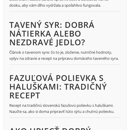
dosku, aby vám dlho vydržala a spoľahlivo fungovala.
TAVENÝ SYR: DOBRÁ
NÁTIERKA ALEBO
NEZDRAVÉ JEDLO?
Článok o tavenom syre: čo to je, zloženie, nutričné hodnoty,
vplyv na zdravie a recept na prípravu domáceho taveného syra.
FAZUĽOVÁ POLIEVKA S
HALUŠKAMI: TRADIČNÝ
RECEPT
Recept na tradičnú slovenskú fazuľovú polievku s haluškami.
Naučte sa, ako si doma pripraviť túto sýtu a chutnú polievku.