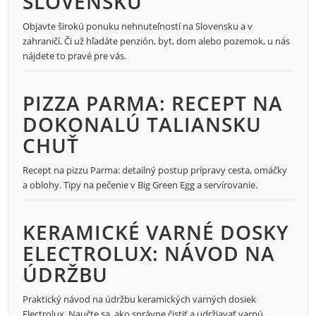
SLOVENSKU
Objavte širokú ponuku nehnuteľností na Slovensku a v
zahraničí. Či už hľadáte penzión, byt, dom alebo pozemok, u nás
nájdete to pravé pre vás.
PIZZA PARMA: RECEPT NA
DOKONALÚ TALIANSKU
CHUŤ
Recept na pizzu Parma: detailný postup prípravy cesta, omáčky
a oblohy. Tipy na pečenie v Big Green Egg a servírovanie.
KERAMICKÉ VARNÉ DOSKY
ELECTROLUX: NÁVOD NA
ÚDRŽBU
Praktický návod na údržbu keramických varných dosiek
Electrolux. Naučte sa, ako správne čistiť a udržiavať varnú