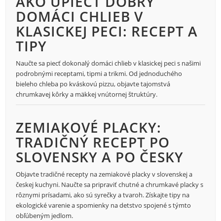
AKO UPIECŤ DOBRÝ
DOMÁCI CHLIEB V
KLASICKEJ PECI: RECEPT A
TIPY
Naučte sa piecť dokonalý domáci chlieb v klasickej peci s našimi
podrobnými receptami, tipmi a trikmi. Od jednoduchého
bieleho chleba po kváskovú pizzu, objavte tajomstvá
chrumkavej kôrky a mäkkej vnútornej štruktúry.
ZEMIAKOVÉ PLACKY:
TRADIČNÝ RECEPT PO
SLOVENSKY A PO ČESKY
Objavte tradičné recepty na zemiakové placky v slovenskej a
českej kuchyni. Naučte sa pripraviť chutné a chrumkavé placky s
rôznymi prísadami, ako sú syrečky a tvaroh. Získajte tipy na
ekologické varenie a spomienky na detstvo spojené s týmto
obľúbeným jedlom.