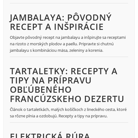
JAMBALAYA: PÔVODNÝ
RECEPT A INŠPIRÁCIE
Objavte pôvodný recept na jambalayu a inšpirujte sa receptami
na rizoto z morských plodov a paellu. Pripravte si chutnú
jambalayu s kombináciou mäsa, zeleniny a korenia.
TARTALETKY: RECEPTY A
TIPY NA PRÍPRAVU
OBĽÚBENÉHO
FRANCÚZSKEHO DEZERTU
Článok o tartaletkách, malých košíčkoch z lineckého cesta, ktoré
sa rôzne plnia a ozdobujú. Recepty a tipy na prípravu.
ELEKTRICKÁ RÚRA