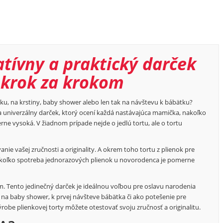
atívny a praktický darček
 krok za krokom
ku, na krstiny, baby shower alebo len tak na návštevu k bábätku?
ný a univerzálny darček, ktorý ocení každá nastávajúca mamička, nakoľko
e vysoká. V žiadnom prípade nejde o jedlú tortu, ale o tortu
nie vašej zručnosti a originality. A okrem toho tortu z plienok pre
akoľko spotreba jednorazových plienok u novorodenca je pomerne
ím. Tento jedinečný darček je ideálnou voľbou pre oslavu narodenia
v na baby shower, k prvej návšteve bábätka či ako potešenie pre
obe plienkovej torty môžete otestovať svoju zručnosť a originalitu.