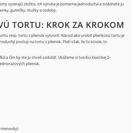
orty vyzerajú zložito, ich výroba je pomerne jednoduchá a zvládnete ju
ienky, gumičky, stužky a ozdoby.
VÚ TORTU: KROK ZA KROKOM
rtu resp. tortu z plienok vytvoriť. Návod ako urobiť plienkovú tortu je
duchý postup na tortu z plienok. Platí však, že čo kúsok, to
ká a čím by ste ju chceli ozdobiť. Ukážeme si tvorbu klasickej 2-
jednorazových plienok.
e, menovky)