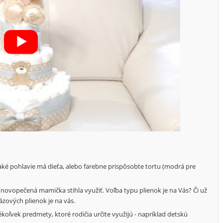
, aké pohlavie má dieťa, alebo farebne prispôsobte tortu (modrá pre
novopečená mamička stihla využiť. Voľba typu plienok je na Vás? Či už
ázových plienok je na vás.
ékoľvek predmety, ktoré rodičia určite využijú - napríklad detskú