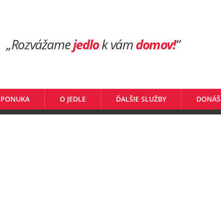
„Rozvážame
jedlo
k vám
domov!
“
 PONUKA
O JEDLE
ĎALŠIE SLUŽBY
DONÁŠ