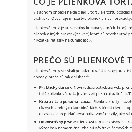
ČO JE PLIENKOVÁ TORT
V žiadnom prípade nejde o jedlú tortu ale tortu poskladan
praktická. Obsahuje množstvo plienok a iných praktický
Plienková torta je univerzálny kreatívny darček, ktorý 
plienok a iných praktických vecí, ktoré sú nevyhnutné pr
hryzátka, retiazky na cumlík atď.).
PREČO SÚ PLIENKOVÉ 
Plienkové torty si získali popularitu vďaka svojej prakti
dôvody, prečo sú tak obľúbené:
Praktický darček:
Noví rodičia potrebujú veľa plie
takže plienková torta je zároveň pekná aj užitočná. Te
Kreativita a personalizácia:
Plienkové torty môžete
rôznych farebných kombináciách, s tématickými dopln
oslave), alebo pridať personalizované detaily, ako s
Dekoratívny prvok:
Plienková torta je krásnym str
výzdoba v nemocničnej izbe pri návšteve čerstvých ro