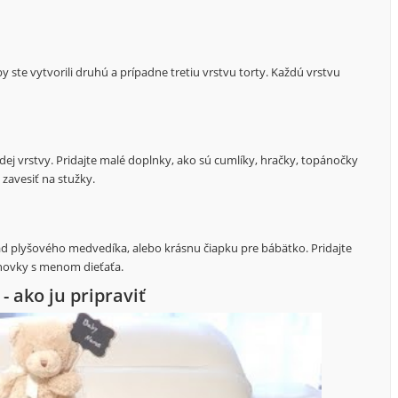
 ste vytvorili druhú a prípadne tretiu vrstvu torty. Každú vrstvu
ej vrstvy. Pridajte malé doplnky, ako sú cumlíky, hračky, topánočky
 zavesiť na stužky.
lad plyšového medvedíka, alebo krásnu čiapku pre bábätko. Pridajte
novky s menom dieťaťa.
- ako ju pripraviť