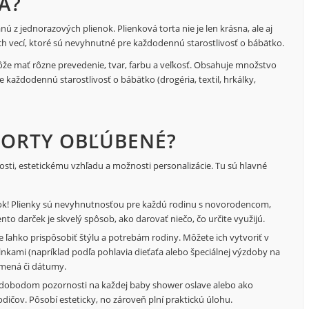
A?
ú z jednorazových plienok. Plienková torta nie je len krásna, ale aj
ch vecí, ktoré sú nevyhnutné pre každodennú starostlivosť o bábätko.
môže mať rôzne prevedenie, tvar, farbu a veľkosť. Obsahuje množstvo
e každodennú starostlivosť o bábätko (drogéria, textil, hrkálky,
TORTY OBĽÚBENÉ?
ckosti, estetickému vzhľadu a možnosti personalizácie. Tu sú hlavné
nok! Plienky sú nevyhnutnosťou pre každú rodinu s novorodencom,
nto darček je skvelý spôsob, ako darovať niečo, čo určite využijú.
 ľahko prispôsobiť štýlu a potrebám rodiny. Môžete ich vytvoriť v
kami (napríklad podľa pohlavia dieťaťa alebo špeciálnej výzdoby na
ú mená či dátumy.
edobodom pozornosti na každej baby shower oslave alebo ako
dičov. Pôsobí esteticky, no zároveň plní praktickú úlohu.