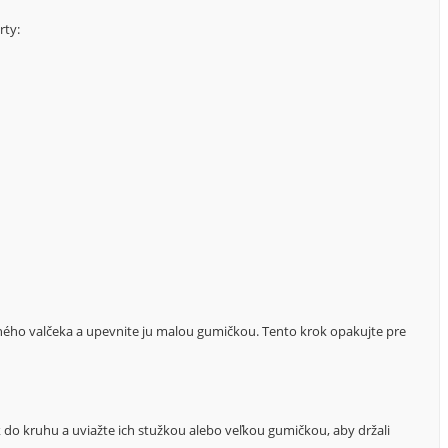
rty:
dného valčeka a upevnite ju malou gumičkou. Tento krok opakujte pre
do kruhu a uviažte ich stužkou alebo veľkou gumičkou, aby držali