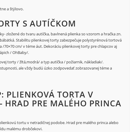
tne a štýlovo.
TORTY S AUTÍČKOM
iky- zložené do tvaru autíčka, bavlnená plienka so vzorom a hračka zn.
 bábätká. Stabilitu plienkovej torty zabezpečuje polystyrénová tortová
a /70×70 cm/ v téme áut. Dekoráciu plienkovej torty pre chlapcov aj
ápich / OhBaby/.
j torty / žltá,modrá/ a typ autíčka / požiarnik, nákladiak/.
dostupnosti, ale vždy budú úzko zodpovedať zobrazovanej téme a
: PLIENKOVÁ TORTA V
- HRAD PRE MALÉHO PRINCA
 plienkovú tortu v netradičnej podobe. Hrad pre malého princa alebo
 zídu malému drobčekovi.