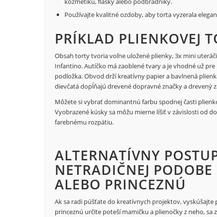
kozmetiku, fľašky alebo podbradníky.
Používajte kvalitné ozdoby, aby torta vyzerala elegan
PRÍKLAD PLIENKOVEJ 
Obsah torty tvoria voľne uložené plienky, 3x mini uteráč
Infantino. Autíčko má zaoblené tvary a je vhodné už pre
podložka. Obvod drží kreatívny papier a bavlnená plienk
dievčatá dopĺňajú drevené dopravné značky a drevený z
Môžete si vybrať dominantnú farbu spodnej časti plienkove
Vyobrazené kúsky sa môžu mierne líšiť v závislosti od 
farebnému rozpätiu.
ALTERNATÍVNY POSTUP
NETRADIČNEJ PODOBE 
ALEBO PRINCEZNÚ
Ak sa radi púšťate do kreatívnych projektov, vyskúšajte
princeznú určite poteší mamičku a plienočky z neho, sa