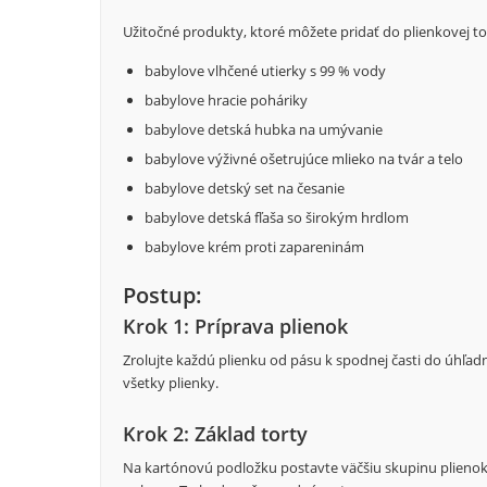
Užitočné produkty, ktoré môžete pridať do plienkovej to
babylove vlhčené utierky s 99 % vody
babylove hracie poháriky
babylove detská hubka na umývanie
babylove výživné ošetrujúce mlieko na tvár a telo
babylove detský set na česanie
babylove detská fľaša so širokým hrdlom
babylove krém proti zapareninám
Postup:
Krok 1: Príprava plienok
Zrolujte každú plienku od pásu k spodnej časti do úhľa
všetky plienky.
Krok 2: Základ torty
Na kartónovú podložku postavte väčšiu skupinu plienok 