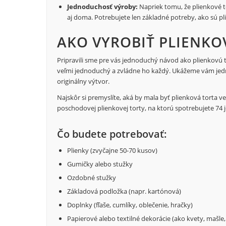
Jednoduchosť výroby:
Napriek tomu, že plienkové t
aj doma. Potrebujete len základné potreby, ako sú pl
AKO VYROBIŤ PLIENKO
Pripravili sme pre vás jednoduchý návod ako plienkovú to
veľmi jednoduchý a zvládne ho každý. Ukážeme vám jedno
originálny výtvor.
Najskôr si premyslíte, aká by mala byť plienková torta veľ
poschodovej plienkovej torty, na ktorú spotrebujete 74 
Čo budete potrebovať:
Plienky (zvyčajne 50-70 kusov)
Gumičky alebo stužky
Ozdobné stužky
Základová podložka (napr. kartónová)
Doplnky (fľaše, cumlíky, oblečenie, hračky)
Papierové alebo textilné dekorácie (ako kvety, mašl