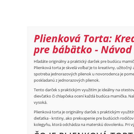
Plienková Torta: Kre
pre bábätko - Návod
Hľadáte originálny a praktický darček pre budúcu mamič
Plienková torta je skvelá voľba! Je to kreatívny, užitoč
spotreba jednorazových plienok u novorodenca je pomern
poskladanú z jednorazových plienok.
Tento darček s praktickým využitím je ideálny na otestova
dievčatko či chlapčeka ocení každá budúca mamička. N
vysoká.
Plienková torta je originálny darček s praktickým využit
dieťatka - krstiny, ako prekvapenie pre budúcich rodičo
kolegyňu, ktorá odchádza na materskú dovolenku. Pri výr