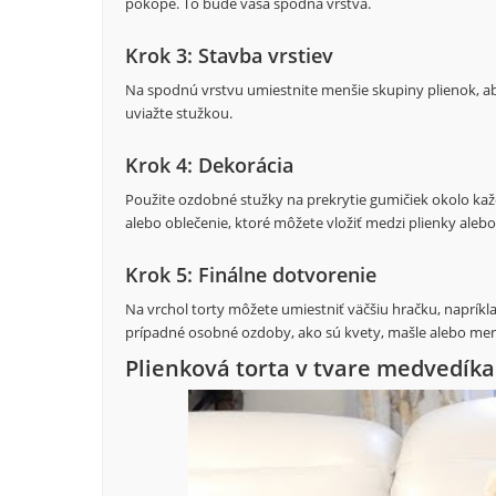
pokope. To bude vaša spodná vrstva.
Krok 3: Stavba vrstiev
Na spodnú vrstvu umiestnite menšie skupiny plienok, aby
uviažte stužkou.
Krok 4: Dekorácia
Použite ozdobné stužky na prekrytie gumičiek okolo každ
alebo oblečenie, ktoré môžete vložiť medzi plienky alebo
Krok 5: Finálne dotvorenie
Na vrchol torty môžete umiestniť väčšiu hračku, naprík
prípadné osobné ozdoby, ako sú kvety, mašle alebo me
Plienková torta v tvare medvedíka 