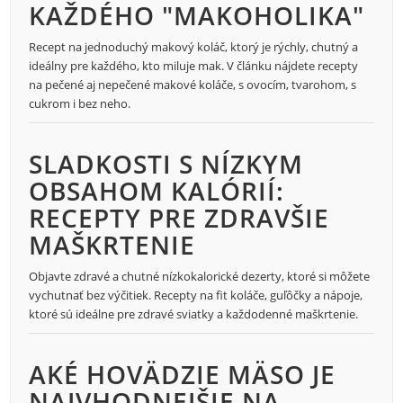
KAŽDÉHO "MAKOHOLIKA"
Recept na jednoduchý makový koláč, ktorý je rýchly, chutný a
ideálny pre každého, kto miluje mak. V článku nájdete recepty
na pečené aj nepečené makové koláče, s ovocím, tvarohom, s
cukrom i bez neho.
SLADKOSTI S NÍZKYM
OBSAHOM KALÓRIÍ:
RECEPTY PRE ZDRAVŠIE
MAŠKRTENIE
Objavte zdravé a chutné nízkokalorické dezerty, ktoré si môžete
vychutnať bez výčitiek. Recepty na fit koláče, guľôčky a nápoje,
ktoré sú ideálne pre zdravé sviatky a každodenné maškrtenie.
AKÉ HOVÄDZIE MÄSO JE
NAJVHODNEJŠIE NA