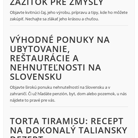
ZÁŽITOK PRE ZMYSLY
Objavte kvitnúci čaj, jeho výrobu, prípravu a tipy, kde ho môžete
zakúpiť. Nechajte sa zlákať jeho krásou a chuťou.
VÝHODNÉ PONUKY NA
UBYTOVANIE,
REŠTAURÁCIE A
NEHNUTEĽNOSTI NA
SLOVENSKU
Objavte širokú ponuku nehnuteľností na Slovensku a v
zahraničí. Či už hľadáte penzión, byt, dom alebo pozemok, u nás
nájdete to pravé pre vás.
TORTA TIRAMISU: RECEPT
NA DOKONALÝ TALIANSKY