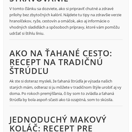
V tomto článku sa dozviete, ako si pripraviť chutné a zdravé
prílohy bez zbytočných kalórií. Nájdete tu tipy na zdravšie verzie
hranolčekov, ryže, cestovín a omáčok, ako aj informácie o
vhodných sladidlách a spôsoboch prípravy, ktoré vám pomôžu
udržať si štíhlu líniu.
AKO NA ŤAHANÉ CESTO:
RECEPT NA TRADIČNÚ
ŠTRÚDĽU
Ak ste si doteraz mysleli, že ťahaná štrúdľa je výsada našich
starých mám, odteraz si ju môžete v tradičnom štýle urobiť aj vy
doma. Po rokoch premýšľania, či by som to zvládla a ťahaná
štrúdľa by bola aspoň sčasti ako tá ozajstná, som to skúsila.
JEDNODUCHÝ MAKOVÝ
KOLÁČ: RECEPT PRE