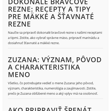
DOKONALÉ BRAVČOVÉ
REZNE: RECEPTY A TIPY
PRE MÄKKÉ A ŠŤAVNATÉ
REZNE
Naučte sa pripraviť dokonalé bravčové rezne s našimi receptami
a tipmi. Zistite, ako vybrať správne mäso, pripraviť marinádu a
dosiahnuť šťavnaté a mäkké rezne.
ZUZANA: VÝZNAM, PÔVOD
A CHARAKTERISTIKA
MENO
Všetko, čo potrebujete vedieť o mene Zuzana: jeho pôvod,
význam, charakteristika, numerológia a zaujímavosti. Zistite,
prečo je Zuzana obľúbené meno a aký vplyv má na osobnosť.
AKO PRIPRAVIŤ ŠPENÁT