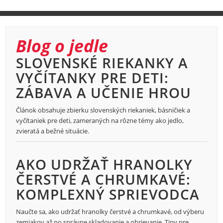
Blog o jedle
SLOVENSKÉ RIEKANKY A
VYČÍTANKY PRE DETI:
ZÁBAVA A UČENIE HROU
Článok obsahuje zbierku slovenských riekaniek, básničiek a
vyčítaniek pre deti, zameraných na rôzne témy ako jedlo,
zvieratá a bežné situácie.
AKO UDRŽAŤ HRANOLKY
ČERSTVÉ A CHRUMKAVÉ:
KOMPLEXNÝ SPRIEVODCA
Naučte sa, ako udržať hranolky čerstvé a chrumkavé, od výberu
zemiakov až po správne skladovanie a ohrievanie. Tipy pre