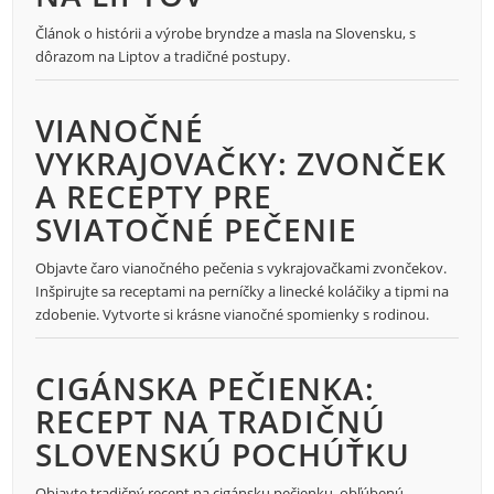
Článok o histórii a výrobe bryndze a masla na Slovensku, s
dôrazom na Liptov a tradičné postupy.
VIANOČNÉ
VYKRAJOVAČKY: ZVONČEK
A RECEPTY PRE
SVIATOČNÉ PEČENIE
Objavte čaro vianočného pečenia s vykrajovačkami zvončekov.
Inšpirujte sa receptami na perníčky a linecké koláčiky a tipmi na
zdobenie. Vytvorte si krásne vianočné spomienky s rodinou.
CIGÁNSKA PEČIENKA:
RECEPT NA TRADIČNÚ
SLOVENSKÚ POCHÚŤKU
Objavte tradičný recept na cigánsku pečienku, obľúbenú