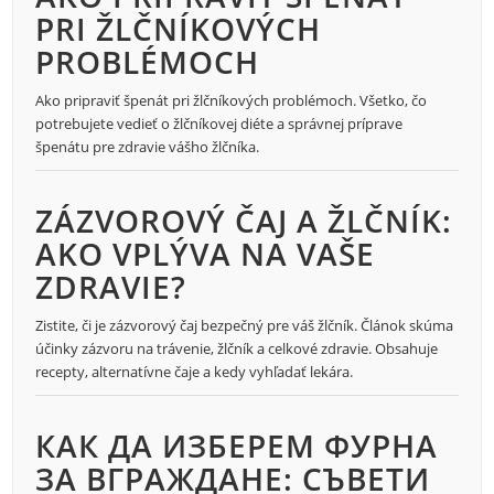
PRI ŽLČNÍKOVÝCH
PROBLÉMOCH
Ako pripraviť špenát pri žlčníkových problémoch. Všetko, čo
potrebujete vedieť o žlčníkovej diéte a správnej príprave
špenátu pre zdravie vášho žlčníka.
ZÁZVOROVÝ ČAJ A ŽLČNÍK:
AKO VPLÝVA NA VAŠE
ZDRAVIE?
Zistite, či je zázvorový čaj bezpečný pre váš žlčník. Článok skúma
účinky zázvoru na trávenie, žlčník a celkové zdravie. Obsahuje
recepty, alternatívne čaje a kedy vyhľadať lekára.
КАК ДА ИЗБЕРЕМ ФУРНА
ЗА ВГРАЖДАНЕ: СЪВЕТИ