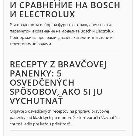
И СРАВНЕНИЕ НА BOSCH
И ELECTROLUX
Ръководство за избор на фурна за вграждане: съвети,
параметри и сравнение на моделите Bosch и Electrolux.
Препоръки за програми, дизайн, каталитични стени и
телескопични водачи.
RECEPTY Z BRAVČOVEJ
PANENKY: 5
OSVEDČENÝCH
SPÔSOBOV, AKO SI JU
VYCHUTNAŤ
Objavte 5 osvedčených receptov na prípravu bravčovej
panenky, od klasických po moderné, ktoré zaručia šťavnaté a
chutné jedlo pre každú príležitosť.