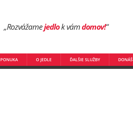
„Rozvážame
jedlo
k vám
domov!
“
 PONUKA
O JEDLE
ĎALŠIE SLUŽBY
DONÁŠ