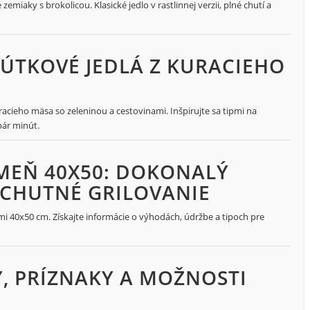
iaky s brokolicou. Klasické jedlo v rastlinnej verzii, plné chutí a
ÚTKOVÉ JEDLÁ Z KURACIEHO
racieho mäsa so zeleninou a cestovinami. Inšpirujte sa tipmi na
pár minút.
MEŇ 40X50: DOKONALÝ
 CHUTNÉ GRILOVANIE
 40x50 cm. Získajte informácie o výhodách, údržbe a tipoch pre
Y, PRÍZNAKY A MOŽNOSTI