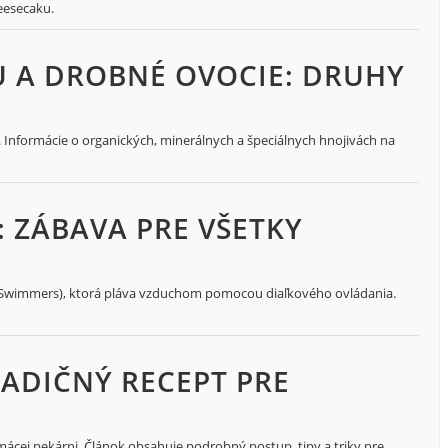
eesecaku.
U A DROBNÉ OVOCIE: DRUHY
e. Informácie o organických, minerálnych a špeciálnych hnojivách na
: ZÁBAVA PRE VŠETKY
ir Swimmers), ktorá pláva vzduchom pomocou diaľkového ovládania.
ADIČNÝ RECEPT PRE
ácej pekárni. Článok obsahuje podrobný postup, tipy a triky pre