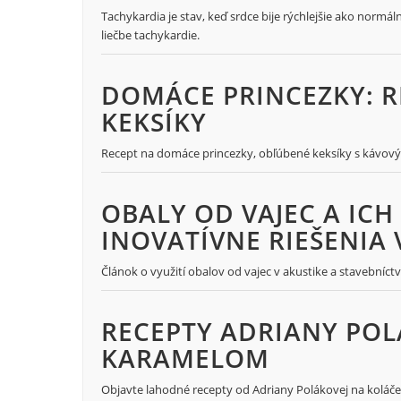
Tachykardia je stav, keď srdce bije rýchlejšie ako normál
liečbe tachykardie.
DOMÁCE PRINCEZKY: 
KEKSÍKY
Recept na domáce princezky, obľúbené keksíky s kávovým
OBALY OD VAJEC A ICH
INOVATÍVNE RIEŠENIA 
Článok o využití obalov od vajec v akustike a stavební
RECEPTY ADRIANY POL
KARAMELOM
Objavte lahodné recepty od Adriany Polákovej na koláče