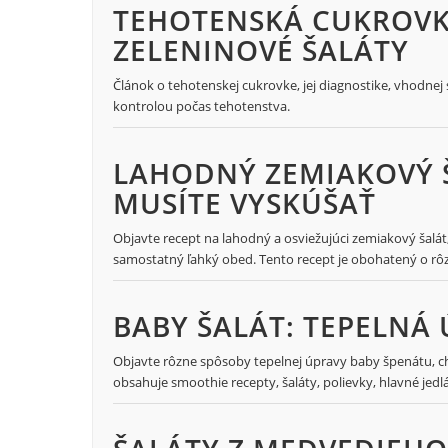
TEHOTENSKÁ CUKROVK
ZELENINOVÉ ŠALÁTY
Článok o tehotenskej cukrovke, jej diagnostike, vhodnej
kontrolou počas tehotenstva.
LAHODNÝ ZEMIAKOVÝ Š
MUSÍTE VYSKÚŠAŤ
Objavte recept na lahodný a osviežujúci zemiakový šalát
samostatný ľahký obed. Tento recept je obohatený o rôz
BABY ŠALÁT: TEPELNÁ
Objavte rôzne spôsoby tepelnej úpravy baby špenátu, chu
obsahuje smoothie recepty, šaláty, polievky, hlavné jedl