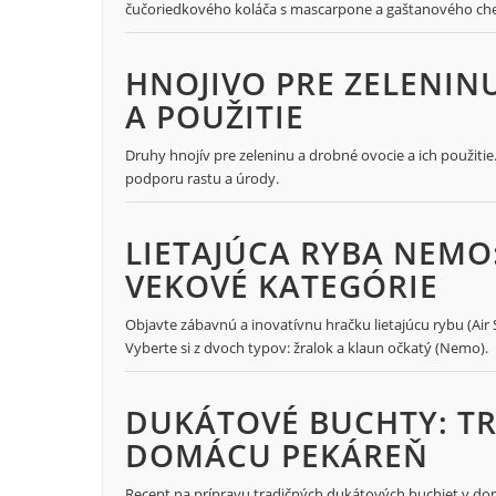
čučoriedkového koláča s mascarpone a gaštanového ch
HNOJIVO PRE ZELENIN
A POUŽITIE
Druhy hnojív pre zeleninu a drobné ovocie a ich použiti
podporu rastu a úrody.
LIETAJÚCA RYBA NEMO
VEKOVÉ KATEGÓRIE
Objavte zábavnú a inovatívnu hračku lietajúcu rybu (A
Vyberte si z dvoch typov: žralok a klaun očkatý (Nemo).
DUKÁTOVÉ BUCHTY: TR
DOMÁCU PEKÁREŇ
Recept na prípravu tradičných dukátových buchiet v dom