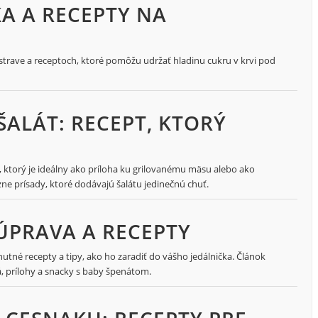
A A RECEPTY NA
 strave a receptoch, ktoré pomôžu udržať hladinu cukru v krvi pod
ALÁT: RECEPT, KTORÝ
, ktorý je ideálny ako príloha ku grilovanému mäsu alebo ako
ne prísady, ktoré dodávajú šalátu jedinečnú chuť.
 ÚPRAVA A RECEPTY
tné recepty a tipy, ako ho zaradiť do vášho jedálnička. Článok
á, prílohy a snacky s baby špenátom.