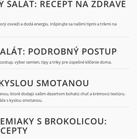
 ŠALÁT: RECEPT NA ZDRAVÉ
ý osvieži a dodá energiu. Inšpirujte sa našimi tipmi a trikmi na
 ŠALÁT: PODROBNÝ POSTUP
postup, výber semien, tipy a triky pre úspešné klíčenie doma.
S KYSLOU SMOTANOU
tanou, ktoré dodajú vašim dezertom bohatú chuť a krémovú textúru.
láče s kyslou smotanou.
EMIAKY S BROKOLICOU:
ECEPTY