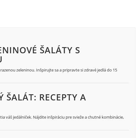
ENINOVÉ ŠALÁTY S
U
azenou zeleninou. Inšpirujte sa a pripravte si zdravé jedlá do 15
 ŠALÁT: RECEPTY A
ia váš jedálniček. Nájdite inšpiráciu pre svieže a chutné kombinácie,