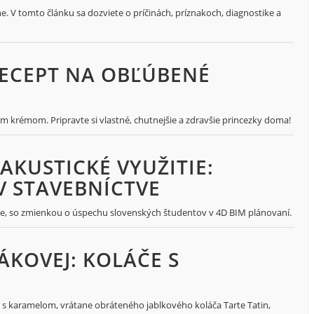
ne. V tomto článku sa dozviete o príčinách, príznakoch, diagnostike a
RECEPT NA OBĽÚBENÉ
 krémom. Pripravte si vlastné, chutnejšie a zdravšie princezky doma!
 AKUSTICKÉ VYUŽITIE:
V STAVEBNÍCTVE
ctve, so zmienkou o úspechu slovenských študentov v 4D BIM plánovaní.
ÁKOVEJ: KOLÁČE S
 s karamelom, vrátane obráteného jablkového koláča Tarte Tatin,