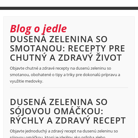
Blog o jedle
DUSENÁ ZELENINA SO
SMOTANOU: RECEPTY PRE
CHUTNÝ A ZDRAVÝ ŽIVOT
Objavte chutné a zdravé recepty na dusenú zeleninu so
smotanou, obohatené o tipy a triky pre dokonalú prípravu a
využitie medovky.
DUSENÁ ZELENINA SO
SÓJOVOU OMÁČKOU:
RÝCHLY A ZDRAVÝ RECEPT
Objavte jednoduchý a zdravý recept na dusenú zeleninu so
sójovou omáčkou, ktorý je ideálny ako príloha alebo